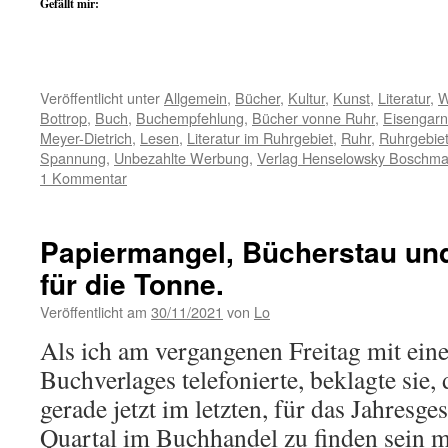
Gefällt mir:
Veröffentlicht unter
Allgemein
,
Bücher
,
Kultur
,
Kunst
,
Literatur
,
W
Bottrop
,
Buch
,
Buchempfehlung
,
Bücher vonne Ruhr
,
Eisengarn
Meyer-Dietrich
,
Lesen
,
Literatur im Ruhrgebiet
,
Ruhr
,
Ruhrgebie
Spannung
,
Unbezahlte Werbung
,
Verlag Henselowsky Boschm
1 Kommentar
Papiermangel, Bücherstau und
für die Tonne.
Veröffentlicht am
30/11/2021
von
Lo
Als ich am vergangenen Freitag mit eine
Buchverlages telefonierte, beklagte sie, 
gerade jetzt im letzten, für das Jahresge
Quartal im Buchhandel zu finden sein m