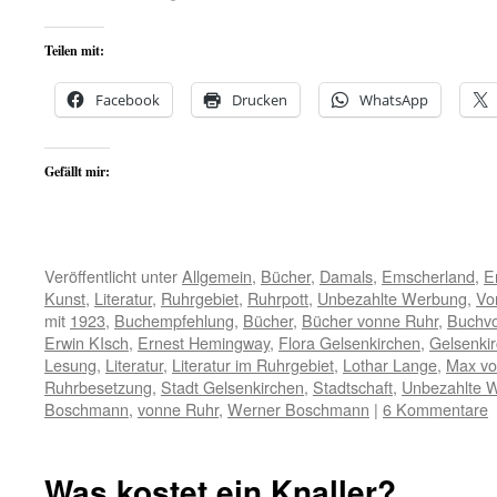
Teilen mit:
Facebook
Drucken
WhatsApp
Gefällt mir:
Veröffentlicht unter
Allgemein
,
Bücher
,
Damals
,
Emscherland
,
E
Kunst
,
Literatur
,
Ruhrgebiet
,
Ruhrpott
,
Unbezahlte Werbung
,
Vo
mit
1923
,
Buchempfehlung
,
Bücher
,
Bücher vonne Ruhr
,
Buchvo
Erwin KIsch
,
Ernest Hemingway
,
Flora Gelsenkirchen
,
Gelsenki
Lesung
,
Literatur
,
Literatur im Ruhrgebiet
,
Lothar Lange
,
Max vo
Ruhrbesetzung
,
Stadt Gelsenkirchen
,
Stadtschaft
,
Unbezahlte 
Boschmann
,
vonne Ruhr
,
Werner Boschmann
|
6 Kommentare
Was kostet ein Knaller?