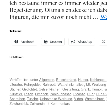
ich bestaune immer es immer wieder ger
Begeisterung. Oftmals entdecke ich dab
Figuren, die mir zuvor noch nicht …
We
Teilen mit:
Facebook
Drucken
WhatsApp
Gefällt mir:
Veröffentlicht unter
Allgemein
,
Emscherland
,
Humor
,
Kohlenpott
Literatur
,
Ruhrgebiet
,
Ruhrpott
,
Watt et nich allet gibt!
,
Werbung
Bücher
,
Gedichtet
,
Gelsenkirchen
,
Gestaltung
,
Grafik
,
Humor
,
is
Künstler
,
Lesen
,
Limerick
,
Pablo Picasso
,
Picasso
,
Ruhr
,
Ruhr-K
Schreiben
,
Tusche
,
Unbezahlte Werbung
,
Video
,
Wimmelbuch
,
Zeichentrick
,
Zollverein
|
4 Kommentare