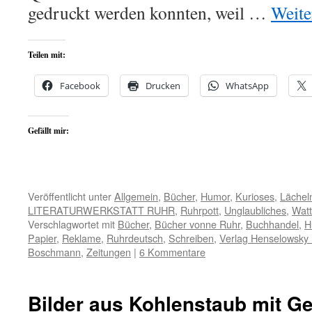
gedruckt werden konnten, weil …
Weite
Teilen mit:
Facebook
Drucken
WhatsApp
Gefällt mir:
Veröffentlicht unter
Allgemein
,
Bücher
,
Humor
,
Kurioses
,
Lächel
LITERATURWERKSTATT RUHR
,
Ruhrpott
,
Unglaubliches
,
Watt 
Verschlagwortet mit
Bücher
,
Bücher vonne Ruhr
,
Buchhandel
,
H
Papier
,
Reklame
,
Ruhrdeutsch
,
Schreiben
,
Verlag Henselowsk
Boschmann
,
Zeitungen
|
6 Kommentare
Bilder aus Kohlenstaub mit Ge