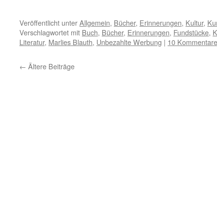
Veröffentlicht unter
Allgemein
,
Bücher
,
Erinnerungen
,
Kultur
,
Ku
Verschlagwortet mit
Buch
,
Bücher
,
Erinnerungen
,
Fundstücke
,
K
Literatur
,
Marlies Blauth
,
Unbezahlte Werbung
|
10 Kommentar
←
Ältere Beiträge