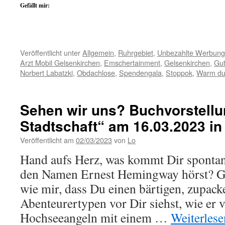
Gefällt mir:
Veröffentlicht unter
Allgemein
,
Ruhrgebiet
,
Unbezahlte Werbung
Arzt Mobil Gelsenkirchen
,
Emschertainment
,
Gelsenkirchen
,
Gu
Norbert Labatzki
,
Obdachlose
,
Spendengala
,
Stoppok
,
Warm dur
Sehen wir uns? Buchvorstellu
Stadtschaft“ am 16.03.2023 i
Veröffentlicht am
02/03/2023
von
Lo
Hand aufs Herz, was kommt Dir spontan
den Namen Ernest Hemingway hörst? Geh
wie mir, dass Du einen bärtigen, zupac
Abenteurertypen vor Dir siehst, wie er
Hochseeangeln mit einem …
Weiterles