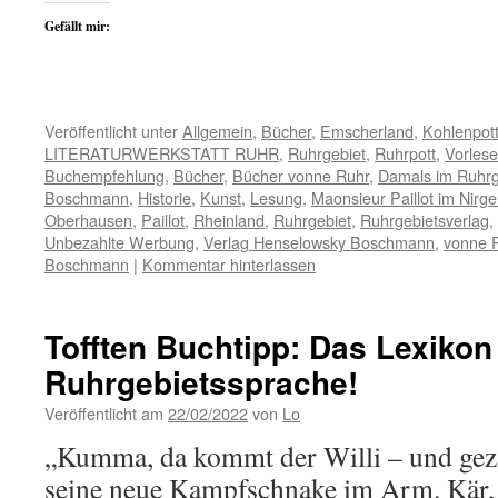
Gefällt mir:
Veröffentlicht unter
Allgemein
,
Bücher
,
Emscherland
,
Kohlenpot
LITERATURWERKSTATT RUHR
,
Ruhrgebiet
,
Ruhrpott
,
Vorles
Buchempfehlung
,
Bücher
,
Bücher vonne Ruhr
,
Damals im Ruhrg
Boschmann
,
Historie
,
Kunst
,
Lesung
,
Maonsieur Paillot im Nirg
Oberhausen
,
Paillot
,
Rheinland
,
Ruhrgebiet
,
Ruhrgebietsverlag
,
Unbezahlte Werbung
,
Verlag Henselowsky Boschmann
,
vonne 
Boschmann
|
Kommentar hinterlassen
Tofften Buchtipp: Das Lexikon
Ruhrgebietssprache!
Veröffentlicht am
22/02/2022
von
Lo
„Kumma, da kommt der Willi – und gezz
seine neue Kampfschnake im Arm. Kär, 