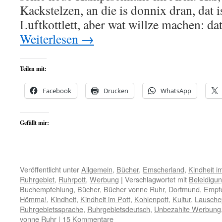
Kackstelzen, an die is donnix dran, dat is
Luftkottlett, aber wat willze machen: d
Weiterlesen
→
Teilen mit:
Facebook
Drucken
WhatsApp
Gefällt mir:
Veröffentlicht unter
Allgemein
,
Bücher
,
Emscherland
,
Kindheit i
Ruhrgebiet
,
Ruhrpott
,
Werbung
|
Verschlagwortet mit
Beleidigu
Buchempfehlung
,
Bücher
,
Bücher vonne Ruhr
,
Dortmund
,
Empf
Hömma!
,
Kindheit
,
Kindheit im Pott
,
Kohlenpott
,
Kultur
,
Lausche
Ruhrgebietssprache
,
Ruhrgebietsdeutsch
,
Unbezahlte Werbung
vonne Ruhr
|
15 Kommentare