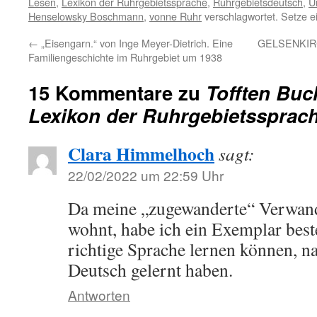
Lesen
,
Lexikon der Ruhrgebietssprache
,
Ruhrgebietsdeutsch
,
U
Henselowsky Boschmann
,
vonne Ruhr
verschlagwortet. Setze e
←
„Eisengarn.“ von Inge Meyer-Dietrich. Eine
GELSENKIRCH
Familiengeschichte im Ruhrgebiet um 1938
15 Kommentare zu
Tofften Buc
Lexikon der Ruhrgebietssprach
Clara Himmelhoch
sagt:
22/02/2022 um 22:59 Uhr
Da meine „zugewanderte“ Verwand
wohnt, habe ich ein Exemplar bestel
richtige Sprache lernen können, n
Deutsch gelernt haben.
Antworten