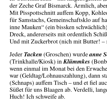
der Zeche Graf Bismarck. Ärmlich, aber
Mit Pisspottschnitt auffem Kopp, Kohl
für Samstachs, Gemeinschaftsklo auf ha
inne Mauken“ (ein bissken schwächlich),
Dreck, andererseits mit ordentlich Sch
Und mit Zuckerbrot (nich mit Butter! –
Tacken
anne S
Jeder
(Groschen) wurde
Klümmkes
(Trinkhalle/Kiosk) in
(Bonbo
wenn einmal im Monat bei den Erwach
war (Geldtag/Lohnauszahlung), dann s
(Schnaps) auffem Tisch – und et fiel a
Süßet für uns Blaagen ab. Verdelli, lang
Huch! Ich schweife ab.