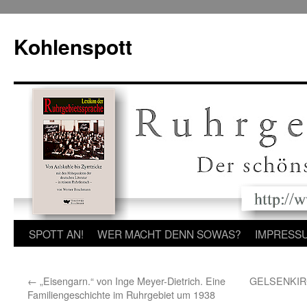
Zum
Inhalt
Kohlenspott
springen
SPOTT AN!
WER MACHT DENN SOWAS?
IMPRESS
←
„Eisengarn.“ von Inge Meyer-Dietrich. Eine
GELSENKIRCH
Familiengeschichte im Ruhrgebiet um 1938