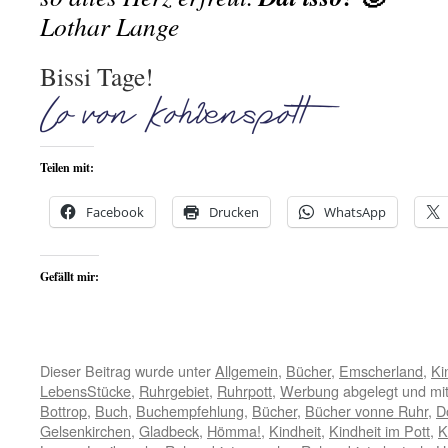
Lothar Lange
Bissi Tage!
Teilen mit:
Facebook
Drucken
WhatsApp
Gefällt mir:
Dieser Beitrag wurde unter
Allgemein
,
Bücher
,
Emscherland
,
Ki
LebensStücke
,
Ruhrgebiet
,
Ruhrpott
,
Werbung
abgelegt und mi
Bottrop
,
Buch
,
Buchempfehlung
,
Bücher
,
Bücher vonne Ruhr
,
D
Gelsenkirchen
,
Gladbeck
,
Hömma!
,
Kindheit
,
Kindheit im Pott
,
K