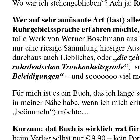
Wo war ich stehengeblieben`? Ach ja: R
Wer auf sehr amüsante Art (fast) alle
Ruhrgebietssprache erfahren möchte
tolle Werk von Werner Boschmann ans H
nur eine riesige Sammlung hiesiger Au
„die zeh
durchaus auch Liebliches, oder
ruhrdeutschen Trunkenheitsgrade“
, s
Beleidigungen“
– und sooooooo viel me
Für mich ist es ein Buch, das ich lange s
in meiner Nähe habe, wenn ich mich eri
„beömmeln“) möchte…
Kurzum: dat Buch is wirklich wat für
beim Verlag selbst nur € 9,90 – kein Po