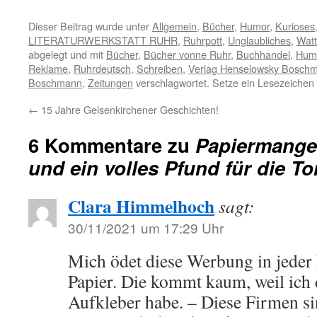
Dieser Beitrag wurde unter
Allgemein
,
Bücher
,
Humor
,
Kurioses
LITERATURWERKSTATT RUHR
,
Ruhrpott
,
Unglaubliches
,
Watt 
abgelegt und mit
Bücher
,
Bücher vonne Ruhr
,
Buchhandel
,
Hum
Reklame
,
Ruhrdeutsch
,
Schreiben
,
Verlag Henselowsky Bosch
Boschmann
,
Zeitungen
verschlagwortet. Setze ein Lesezeichen
←
15 Jahre Gelsenkirchener Geschichten!
6 Kommentare zu
Papiermange
und ein volles Pfund für die To
Clara Himmelhoch
sagt:
30/11/2021 um 17:29 Uhr
Mich ödet diese Werbung in jeder 
Papier. Die kommt kaum, weil ich 
Aufkleber habe. – Diese Firmen sind