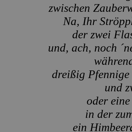
zwischen Zauberwe
Na, Ihr Ströp
der zwei Fla
und, ach, noch ´
während
dreißig Pfennige
und z
oder eine
in der zu
ein Himbeerg