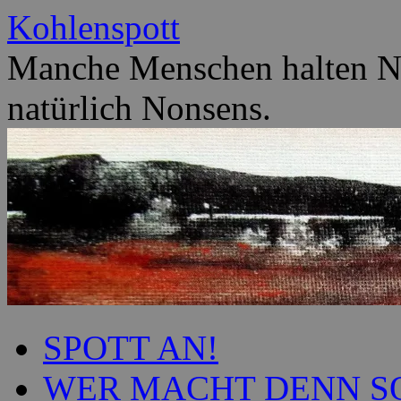
Zum
Kohlenspott
Inhalt
springen
Manche Menschen halten No
natürlich Nonsens.
SPOTT AN!
WER MACHT DENN S