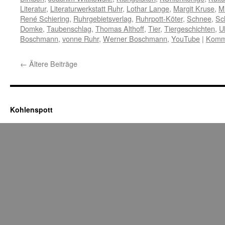
Literatur
,
Literaturwerkstatt Ruhr
,
Lothar Lange
,
Margit Kruse
,
M
René Schiering
,
Ruhrgebietsverlag
,
Ruhrpott-Köter
,
Schnee
,
Sc
Domke
,
Taubenschlag
,
Thomas Althoff
,
Tier
,
Tiergeschichten
,
U
Boschmann
,
vonne Ruhr
,
Werner Boschmann
,
YouTube
|
Komme
←
Ältere Beiträge
Kohlenspott