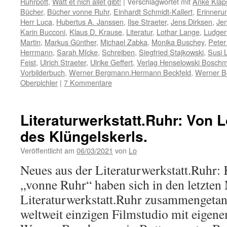
Ruhrpott
,
Watt et nich allet gibt!
|
Verschlagwortet mit
Anke Klap
Bücher
,
Bücher vonne Ruhr
,
Einhardt Schmidt-Kallert
,
Erinneru
Herr Luca
,
Hubertus A. Janssen
,
Ilse Straeter
,
Jens Dirksen
,
Jen
Karin Bucconi
,
Klaus D. Krause
,
Literatur
,
Lothar Lange
,
Ludger
Martin
,
Markus Günther
,
Michael Zabka
,
Monika Buschey
,
Peter
Herrmann
,
Sarah MIcke
,
Schreiben
,
Siegfried Stajkowski
,
Susi L
Feist
,
Ulrich Straeter
,
Ulrike Geffert
,
Verlag Henselowski Bosch
Vorbilderbuch
,
Werner Bergmann.Hermann Beckfeld
,
Werner 
Oberpichler
|
7 Kommentare
Literaturwerkstatt.Ruhr: Von L
des Klüngelskerls.
Veröffentlicht am
06/03/2021
von
Lo
Neues aus der Literaturwerkstatt.Ruhr:
„vonne Ruhr“ haben sich in den letzten
Literaturwerkstatt.Ruhr zusammengetan
weltweit einzigen Filmstudio mit eigen