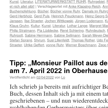
Kunst
,
Literatur
,
LITERATURWERKSTATT RUHR
,
Ruhrgebiet
,
et nich allet gibt!
|
Verschlagwortet mit
Anke Klapsing-Reich
,
Ann
Buchempfehlung
,
Bücher
,
Bücher vonne Ruhr
,
Damals im Ruhrg
Gerd Herbholz
,
Gerd Puls
,
Heinrich Peuckmann
,
Heinz Georg 
Janssen
,
Ilse Straeter
,
Jochen Wittkowski
,
Jürgen Lodemann
,
K
Klaus Gruhn
,
Kultur
,
Kunst
,
Literatur
,
Lothar Lange
,
Margret Mar
Philip Stratmann
,
Pia Lüddecke
,
René Schiering
,
Ruhrdeutsch
,
Ruhrpott
,
Sabine Herrmann
,
Sabine Sellmann
,
Sarah Meyer-Die
Stefan Sprang
,
Styrum
,
Susi Lilienfeldt
,
Thomas Rother
,
Udo Fe
Straeter
,
Ulrike Geffert
,
vonne Ruhr
,
Werner Boschmann
,
Zepp 
Tipp: „Monsieur Paillot aus 
am 7. April 2022 in Oberhause
Veröffentlicht am
02/04/2022
von
Lo
Ich schrieb ja bereits mit aufrichtiger 
Buch, dessen Inhalt sich ja mit einem t
geschriebenen – und nun wiederentdeck
wohlhabenden Gerbermeisters über sei