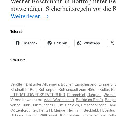
Werner Boschmann in Bottrop unter Bea
notwendigen Sicherheitsregeln vor die
Weiterlesen
→
Teilen mit:
Facebook
Drucken
WhatsApp
Gefällt mir:
Veröffentlicht unter
Allgemein
,
Bücher
,
Emscherland
,
Erinnerun
Kindheit im Pott
,
Kohlenpott
,
Kohlenspott zum Hören
,
Kultur
,
Ku
LITERATURWERKSTATT RUHR
,
Ruhrgebiet
,
Ruhrpott
,
Werbu
Verschlagwortet mit
Adolf Winkelmann
,
Beckfelds Briefe
,
Benja
vonne Ruhr
,
Durtmunder U
,
Elke Schleich
,
Emscherkinder
,
Famil
Gölzenlkeuchter
,
Heinz H. Menge
,
Hermann Beckfeld
,
Hubertus
Dirksen
,
Joachim Wittkowski.
,
Klüngelskerl
,
KOhlenkönige
,
Kultu