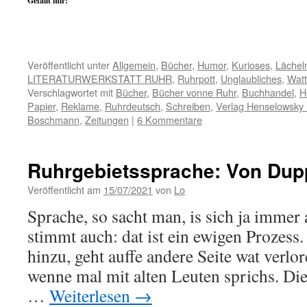
Gefällt mir:
Veröffentlicht unter
Allgemein
,
Bücher
,
Humor
,
Kurioses
,
Lächel
LITERATURWERKSTATT RUHR
,
Ruhrpott
,
Unglaubliches
,
Watt 
Verschlagwortet mit
Bücher
,
Bücher vonne Ruhr
,
Buchhandel
,
H
Papier
,
Reklame
,
Ruhrdeutsch
,
Schreiben
,
Verlag Henselowsk
Boschmann
,
Zeitungen
|
6 Kommentare
Ruhrgebietssprache: Von Dup
Veröffentlicht am
15/07/2021
von
Lo
Sprache, so sacht man, is sich ja immer
stimmt auch: dat ist ein ewigen Prozes
hinzu, geht auffe andere Seite wat verlo
wenne mal mit alten Leuten sprichs. Di
…
Weiterlesen
→