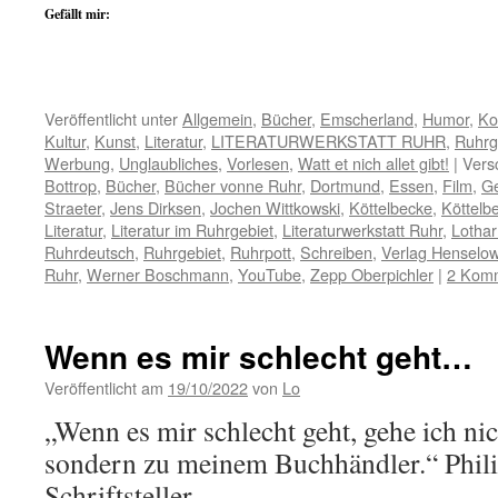
Gefällt mir:
Veröffentlicht unter
Allgemein
,
Bücher
,
Emscherland
,
Humor
,
Ko
Kultur
,
Kunst
,
Literatur
,
LITERATURWERKSTATT RUHR
,
Ruhrg
Werbung
,
Unglaubliches
,
Vorlesen
,
Watt et nich allet gibt!
|
Vers
Bottrop
,
Bücher
,
Bücher vonne Ruhr
,
Dortmund
,
Essen
,
Film
,
Ge
Straeter
,
Jens Dirksen
,
Jochen Wittkowski
,
Köttelbecke
,
Köttelb
Literatur
,
Literatur im Ruhrgebiet
,
Literaturwerkstatt Ruhr
,
Lotha
Ruhrdeutsch
,
Ruhrgebiet
,
Ruhrpott
,
Schreiben
,
Verlag Henselo
Ruhr
,
Werner Boschmann
,
YouTube
,
Zepp Oberpichler
|
2 Kom
Wenn es mir schlecht geht…
Veröffentlicht am
19/10/2022
von
Lo
„Wenn es mir schlecht geht, gehe ich nic
sondern zu meinem Buchhändler.“ Phili
Schriftsteller.