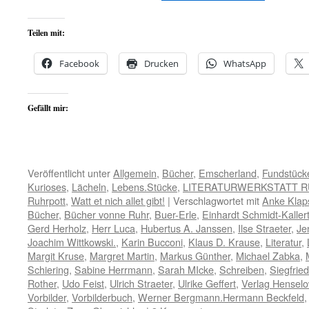
Teilen mit:
Facebook
Drucken
WhatsApp
Gefällt mir:
Veröffentlicht unter
Allgemein
,
Bücher
,
Emscherland
,
Fundstück
Kurioses
,
Lächeln
,
Lebens.Stücke
,
LITERATURWERKSTATT 
Ruhrpott
,
Watt et nich allet gibt!
|
Verschlagwortet mit
Anke Klap
Bücher
,
Bücher vonne Ruhr
,
Buer-Erle
,
Einhardt Schmidt-Kaller
Gerd Herholz
,
Herr Luca
,
Hubertus A. Janssen
,
Ilse Straeter
,
Je
Joachim Wittkowski.
,
Karin Bucconi
,
Klaus D. Krause
,
Literatur
,
Margit Kruse
,
Margret Martin
,
Markus Günther
,
Michael Zabka
,
Schiering
,
Sabine Herrmann
,
Sarah MIcke
,
Schreiben
,
Siegfrie
Rother
,
Udo Feist
,
Ulrich Straeter
,
Ulrike Geffert
,
Verlag Hensel
Vorbilder
,
Vorbilderbuch
,
Werner Bergmann.Hermann Beckfeld