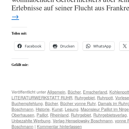
Erlebnisse auf seiner Flucht aus Frank
→
Teilen mit:
Facebook
Drucken
WhatsApp
Gefällt mir:
Veröffentlicht unter
Allgemein
,
Bücher
,
Emscherland
,
Kohlenpot
LITERATURWERKSTATT RUHR
,
Ruhrgebiet
,
Ruhrpott
,
Vorles
Buchempfehlung
,
Bücher
,
Bücher vonne Ruhr
,
Damals im Ruhrg
Boschmann
,
Historie
,
Kunst
,
Lesung
,
Maonsieur Paillot im Nirg
Oberhausen
,
Paillot
,
Rheinland
,
Ruhrgebiet
,
Ruhrgebietsverlag
,
Unbezahlte Werbung
,
Verlag Henselowsky Boschmann
,
vonne 
Boschmann
|
Kommentar hinterlassen