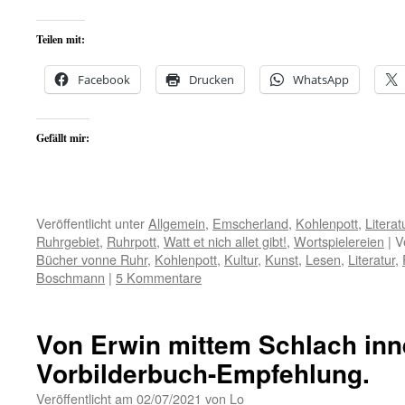
Teilen mit:
Facebook
Drucken
WhatsApp
Gefällt mir:
Veröffentlicht unter
Allgemein
,
Emscherland
,
Kohlenpott
,
Literat
Ruhrgebiet
,
Ruhrpott
,
Watt et nich allet gibt!
,
Wortspielereien
|
V
Bücher vonne Ruhr
,
Kohlenpott
,
Kultur
,
Kunst
,
Lesen
,
Literatur
,
Boschmann
|
5 Kommentare
Von Erwin mittem Schlach inn
Vorbilderbuch-Empfehlung.
Veröffentlicht am
02/07/2021
von
Lo