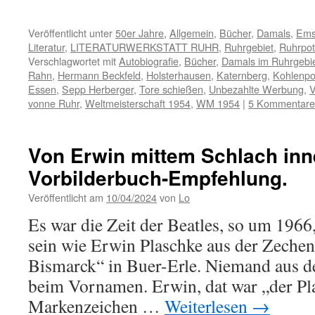
Veröffentlicht unter
50er Jahre
,
Allgemein
,
Bücher
,
Damals
,
Ems
Literatur
,
LITERATURWERKSTATT RUHR
,
Ruhrgebiet
,
Ruhrpot
Verschlagwortet mit
Autobiografie
,
Bücher
,
Damals im Ruhrgebi
Rahn
,
Hermann Beckfeld
,
Holsterhausen
,
Katernberg
,
Kohlenpo
Essen
,
Sepp Herberger
,
Tore schießen
,
Unbezahlte Werbung
,
V
vonne Ruhr
,
Weltmeisterschaft 1954
,
WM 1954
|
5 Kommentare
Von Erwin mittem Schlach inn
Vorbilderbuch-Empfehlung.
Veröffentlicht am
10/04/2024
von
Lo
Es war die Zeit der Beatles, so um 1966,
sein wie Erwin Plaschke aus der Zeche
Bismarck“ in Buer-Erle. Niemand aus d
beim Vornamen. Erwin, dat war „der Pl
Markenzeichen …
Weiterlesen
→