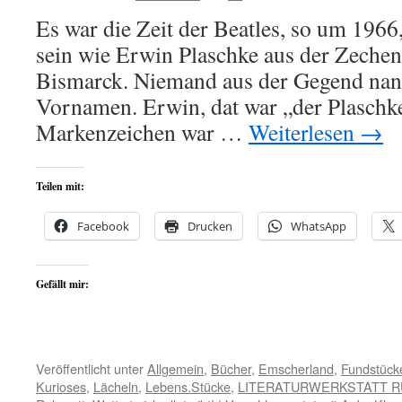
Es war die Zeit der Beatles, so um 1966,
sein wie Erwin Plaschke aus der Zeche
Bismarck. Niemand aus der Gegend nan
Vornamen. Erwin, dat war „der Plaschke
Markenzeichen war …
Weiterlesen
→
Teilen mit:
Facebook
Drucken
WhatsApp
Gefällt mir:
Veröffentlicht unter
Allgemein
,
Bücher
,
Emscherland
,
Fundstück
Kurioses
,
Lächeln
,
Lebens.Stücke
,
LITERATURWERKSTATT 