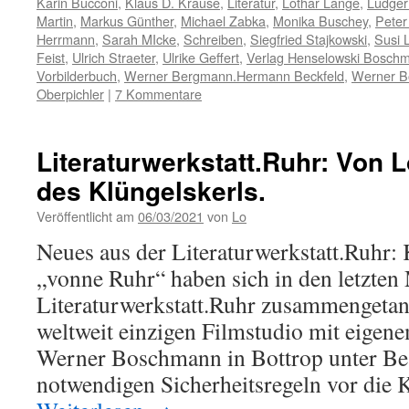
Karin Bucconi
,
Klaus D. Krause
,
Literatur
,
Lothar Lange
,
Ludger
Martin
,
Markus Günther
,
Michael Zabka
,
Monika Buschey
,
Peter
Herrmann
,
Sarah MIcke
,
Schreiben
,
Siegfried Stajkowski
,
Susi L
Feist
,
Ulrich Straeter
,
Ulrike Geffert
,
Verlag Henselowski Bosch
Vorbilderbuch
,
Werner Bergmann.Hermann Beckfeld
,
Werner 
Oberpichler
|
7 Kommentare
Literaturwerkstatt.Ruhr: Von L
des Klüngelskerls.
Veröffentlicht am
06/03/2021
von
Lo
Neues aus der Literaturwerkstatt.Ruhr:
„vonne Ruhr“ haben sich in den letzten
Literaturwerkstatt.Ruhr zusammengetan
weltweit einzigen Filmstudio mit eigen
Werner Boschmann in Bottrop unter Bea
notwendigen Sicherheitsregeln vor die