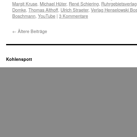
Margit Kruse
,
Michael Hüter
,
René Schiering
,
Ruhrgebietsverlag
Domke
,
Thomas Althoff
,
Ulrich Straeter
,
Verlag Henselowski B
Boschmann
,
YouTube
|
3 Kommentare
←
Ältere Beiträge
Kohlenspott