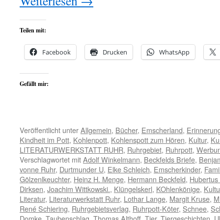
Weiterlesen
→
Teilen mit:
Facebook
Drucken
WhatsApp
Gefällt mir:
Veröffentlicht unter
Allgemein
,
Bücher
,
Emscherland
,
Erinnerun
Kindheit im Pott
,
Kohlenpott
,
Kohlenspott zum Hören
,
Kultur
,
Ku
LITERATURWERKSTATT RUHR
,
Ruhrgebiet
,
Ruhrpott
,
Werbu
Verschlagwortet mit
Adolf Winkelmann
,
Beckfelds Briefe
,
Benja
vonne Ruhr
,
Durtmunder U
,
Elke Schleich
,
Emscherkinder
,
Famil
Gölzenlkeuchter
,
Heinz H. Menge
,
Hermann Beckfeld
,
Hubertus
Dirksen
,
Joachim Wittkowski.
,
Klüngelskerl
,
KOhlenkönige
,
Kultu
Literatur
,
Literaturwerkstatt Ruhr
,
Lothar Lange
,
Margit Kruse
,
M
René Schiering
,
Ruhrgebietsverlag
,
Ruhrpott-Köter
,
Schnee
,
Sc
Domke
,
Taubenschlag
,
Thomas Althoff
,
Tier
,
Tiergeschichten
,
U