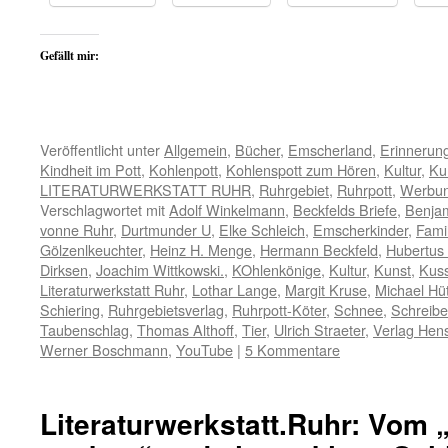
Gefällt mir:
Veröffentlicht unter
Allgemein
,
Bücher
,
Emscherland
,
Erinnerun
Kindheit im Pott
,
Kohlenpott
,
Kohlenspott zum Hören
,
Kultur
,
Ku
LITERATURWERKSTATT RUHR
,
Ruhrgebiet
,
Ruhrpott
,
Werbu
Verschlagwortet mit
Adolf Winkelmann
,
Beckfelds Briefe
,
Benja
vonne Ruhr
,
Durtmunder U
,
Elke Schleich
,
Emscherkinder
,
Famil
Gölzenlkeuchter
,
Heinz H. Menge
,
Hermann Beckfeld
,
Hubertus
Dirksen
,
Joachim Wittkowski.
,
KOhlenkönige
,
Kultur
,
Kunst
,
Kus
Literaturwerkstatt Ruhr
,
Lothar Lange
,
Margit Kruse
,
Michael Hü
Schiering
,
Ruhrgebietsverlag
,
Ruhrpott-Köter
,
Schnee
,
Schreib
Taubenschlag
,
Thomas Althoff
,
Tier
,
Ulrich Straeter
,
Verlag Hen
Werner Boschmann
,
YouTube
|
5 Kommentare
Literaturwerkstatt.Ruhr: Vom 