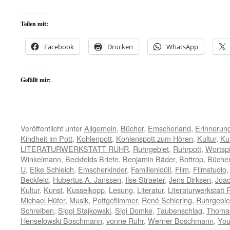
Teilen mit:
Facebook
Drucken
WhatsApp
Gefällt mir:
Veröffentlicht unter
Allgemein
,
Bücher
,
Emscherland
,
Erinnerun
Kindheit im Pott
,
Kohlenpott
,
Kohlenspott zum Hören
,
Kultur
,
Ku
LITERATURWERKSTATT RUHR
,
Ruhrgebiet
,
Ruhrpott
,
Wortspi
Winkelmann
,
Beckfelds Briefe
,
Benjamin Bäder
,
Bottrop
,
Büche
U
,
Elke Schleich
,
Emscherkinder
,
Familienidüll
,
Film
,
Filmstudio
Beckfeld
,
Hubertus A. Janssen
,
Ilse Straeter
,
Jens Dirksen
,
Joac
Kultur
,
Kunst
,
Kusselkopp
,
Lesung
,
Literatur
,
Literaturwerkstatt 
Michael Hüter
,
Musik
,
Pottgeflimmer
,
René Schiering
,
Ruhrgebie
Schreiben
,
Siggi Stajkowski
,
Sigi Domke
,
Taubenschlag
,
Thomas
Henselowski Boschmann
,
vonne Ruhr
,
Werner Boschmann
,
Yo