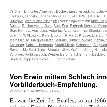
Veröffentlicht unter
Allgemein
,
Bücher
,
Emscherland
,
Fundstück
Kurioses
,
Lächeln
,
Lebens.Stücke
,
LITERATURWERKSTATT 
Ruhrpott
,
Watt et nich allet gibt!
|
Verschlagwortet mit
Anke Klap
Bücher
,
Bücher vonne Ruhr
,
Buer-Erle
,
Einhardt Schmidt-Kaller
Gerd Herholz
,
Herr Luca
,
Hubertus A. Janssen
,
Ilse Straeter
,
Je
Joachim Wittkowski.
,
Karin Bucconi
,
Klaus D. Krause
,
Literatur
,
Margit Kruse
,
Margret Martin
,
Markus Günther
,
Michael Zabka
,
Schiering
,
Sabine Herrmann
,
Sarah MIcke
,
Schreiben
,
Siegfrie
Rother
,
Udo Feist
,
Ulrich Straeter
,
Ulrike Geffert
,
Verlag Hensel
Vorbilder
,
Vorbilderbuch
,
Werner Bergmann.Hermann Beckfeld
Streletz
,
Zepp Oberpichler
|
3 Kommentare
Von Erwin mittem Schlach inn
Vorbilderbuch-Empfehlung.
Veröffentlicht am
02/07/2021
von
Lo
Es war die Zeit der Beatles, so um 1966,