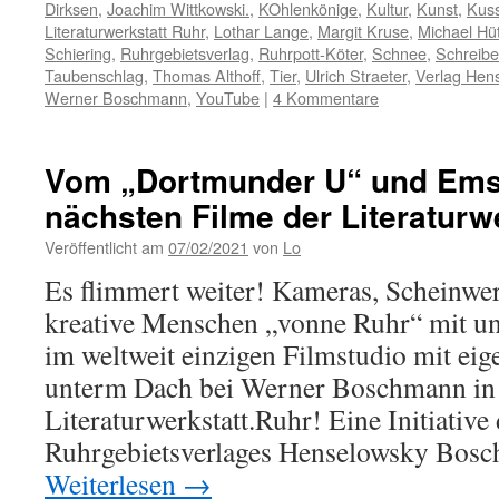
Dirksen
,
Joachim Wittkowski.
,
KOhlenkönige
,
Kultur
,
Kunst
,
Kus
Literaturwerkstatt Ruhr
,
Lothar Lange
,
Margit Kruse
,
Michael Hü
Schiering
,
Ruhrgebietsverlag
,
Ruhrpott-Köter
,
Schnee
,
Schreib
Taubenschlag
,
Thomas Althoff
,
Tier
,
Ulrich Straeter
,
Verlag Hen
Werner Boschmann
,
YouTube
|
4 Kommentare
Vom „Dortmunder U“ und Emsc
nächsten Filme der Literaturw
Veröffentlicht am
07/02/2021
von
Lo
Es flimmert weiter! Kameras, Scheinwer
kreative Menschen „vonne Ruhr“ mit u
im weltweit einzigen Filmstudio mit e
unterm Dach bei Werner Boschmann in B
Literaturwerkstatt.Ruhr! Eine Initiative
Ruhrgebietsverlages Henselowsky Bos
Weiterlesen
→