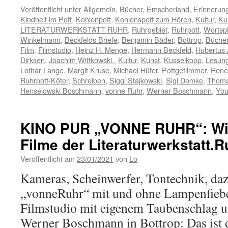
Veröffentlicht unter
Allgemein
,
Bücher
,
Emscherland
,
Erinnerun
Kindheit im Pott
,
Kohlenpott
,
Kohlenspott zum Hören
,
Kultur
,
Ku
LITERATURWERKSTATT RUHR
,
Ruhrgebiet
,
Ruhrpott
,
Wortspi
Winkelmann
,
Beckfelds Briefe
,
Benjamin Bäder
,
Bottrop
,
Büche
Film
,
Filmstudio
,
Heinz H. Menge
,
Hermann Beckfeld
,
Hubertus 
Dirksen
,
Joachim Wittkowski.
,
Kultur
,
Kunst
,
Kusselkopp
,
Lesun
Lothar Lange
,
Margit Kruse
,
Michael Hüter
,
Pottgeflimmer
,
René
Ruhrpott-Köter
,
Schreiben
,
Siggi Stajkowski
,
Sigi Domke
,
Thoma
Henselowski Boschmann
,
vonne Ruhr
,
Werner Boschmann
,
Yo
KINO PUR „VONNE RUHR“: Wie
Filme der Literaturwerkstatt.R
Veröffentlicht am
23/01/2021
von
Lo
Kameras, Scheinwerfer, Tontechnik, da
„vonneRuhr“ mit und ohne Lampenfieber
Filmstudio mit eigenem Taubenschlag 
Werner Boschmann in Bottrop: Das ist 