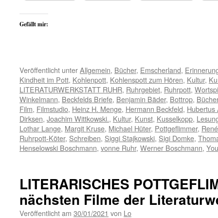
Gefällt mir:
Veröffentlicht unter
Allgemein
,
Bücher
,
Emscherland
,
Erinnerun
Kindheit im Pott
,
Kohlenpott
,
Kohlenspott zum Hören
,
Kultur
,
Ku
LITERATURWERKSTATT RUHR
,
Ruhrgebiet
,
Ruhrpott
,
Wortspi
Winkelmann
,
Beckfelds Briefe
,
Benjamin Bäder
,
Bottrop
,
Büche
Film
,
Filmstudio
,
Heinz H. Menge
,
Hermann Beckfeld
,
Hubertus 
Dirksen
,
Joachim Wittkowski.
,
Kultur
,
Kunst
,
Kusselkopp
,
Lesun
Lothar Lange
,
Margit Kruse
,
Michael Hüter
,
Pottgeflimmer
,
René
Ruhrpott-Köter
,
Schreiben
,
Siggi Stajkowski
,
Sigi Domke
,
Thoma
Henselowski Boschmann
,
vonne Ruhr
,
Werner Boschmann
,
Yo
LITERARISCHES POTTGEFLIM
nächsten Filme der Literaturw
Veröffentlicht am
30/01/2021
von
Lo