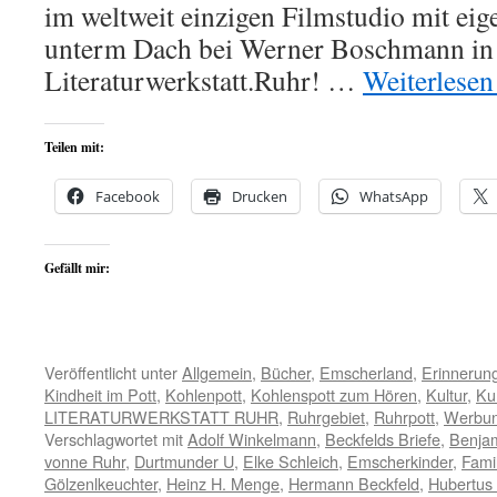
im weltweit einzigen Filmstudio mit e
unterm Dach bei Werner Boschmann in B
Literaturwerkstatt.Ruhr! …
Weiterlese
Teilen mit:
Facebook
Drucken
WhatsApp
Gefällt mir:
Veröffentlicht unter
Allgemein
,
Bücher
,
Emscherland
,
Erinnerun
Kindheit im Pott
,
Kohlenpott
,
Kohlenspott zum Hören
,
Kultur
,
Ku
LITERATURWERKSTATT RUHR
,
Ruhrgebiet
,
Ruhrpott
,
Werbu
Verschlagwortet mit
Adolf Winkelmann
,
Beckfelds Briefe
,
Benja
vonne Ruhr
,
Durtmunder U
,
Elke Schleich
,
Emscherkinder
,
Famil
Gölzenlkeuchter
,
Heinz H. Menge
,
Hermann Beckfeld
,
Hubertus