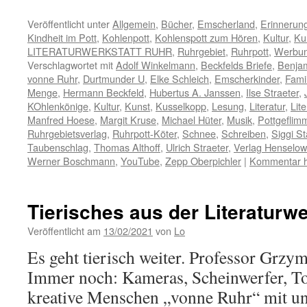
geladen …
Veröffentlicht unter
Allgemein
,
Bücher
,
Emscherland
,
Erinnerun
Kindheit im Pott
,
Kohlenpott
,
Kohlenspott zum Hören
,
Kultur
,
Ku
LITERATURWERKSTATT RUHR
,
Ruhrgebiet
,
Ruhrpott
,
Werbu
Verschlagwortet mit
Adolf Winkelmann
,
Beckfelds Briefe
,
Benja
vonne Ruhr
,
Durtmunder U
,
Elke Schleich
,
Emscherkinder
,
Famil
Menge
,
Hermann Beckfeld
,
Hubertus A. Janssen
,
Ilse Straeter
,
KOhlenkönige
,
Kultur
,
Kunst
,
Kusselkopp
,
Lesung
,
Literatur
,
Lit
Manfred Hoese
,
Margit Kruse
,
Michael Hüter
,
Musik
,
Pottgeflim
Ruhrgebietsverlag
,
Ruhrpott-Köter
,
Schnee
,
Schreiben
,
Siggi St
Taubenschlag
,
Thomas Althoff
,
Ulrich Straeter
,
Verlag Henselo
Werner Boschmann
,
YouTube
,
Zepp Oberpichler
|
Kommentar h
Tierisches aus der Literaturwe
Veröffentlicht am
13/02/2021
von
Lo
Es geht tierisch weiter. Professor Grz
Immer noch: Kameras, Scheinwerfer, To
kreative Menschen „vonne Ruhr“ mit u