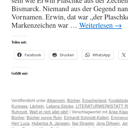
sein wie Erwin Plaschke aus der Zeche
Bismarck. Niemand aus der Gegend nan
Vornamen. Erwin, dat war „der Plaschke
Markenzeichen war …
Weiterlesen
→
Teilen mit:
Facebook
Drucken
WhatsApp
Gefällt mir:
Veröffentlicht unter
Allgemein
,
Bücher
,
Emscherland
,
Fundstück
Kurioses
,
Lächeln
,
Lebens.Stücke
,
LITERATURWERKSTATT 
Ruhrpott
,
Watt et nich allet gibt!
|
Verschlagwortet mit
Anke Klap
Bücher
,
Bücher vonne Ruhr
,
Einhardt Schmidt-Kallert
,
Erinneru
Herr Luca
,
Hubertus A. Janssen
,
Ilse Straeter
,
Jens Dirksen
,
Jen