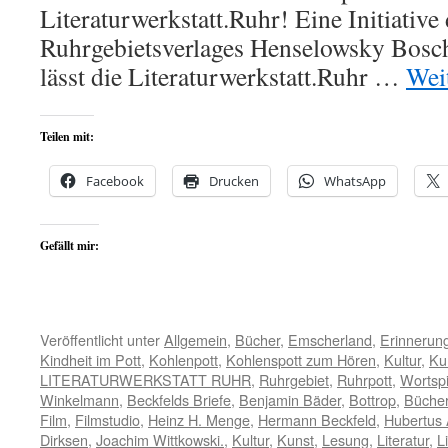
Literaturwerkstatt.Ruhr! Eine Initiative
Ruhrgebietsverlages Henselowsky Bosc
lässt die Literaturwerkstatt.Ruhr …
Wei
Teilen mit:
Facebook
Drucken
WhatsApp
Gefällt mir:
Veröffentlicht unter
Allgemein
,
Bücher
,
Emscherland
,
Erinnerun
Kindheit im Pott
,
Kohlenpott
,
Kohlenspott zum Hören
,
Kultur
,
Ku
LITERATURWERKSTATT RUHR
,
Ruhrgebiet
,
Ruhrpott
,
Wortspi
Winkelmann
,
Beckfelds Briefe
,
Benjamin Bäder
,
Bottrop
,
Büche
Film
,
Filmstudio
,
Heinz H. Menge
,
Hermann Beckfeld
,
Hubertus 
Dirksen
,
Joachim Wittkowski.
,
Kultur
,
Kunst
,
Lesung
,
Literatur
,
L