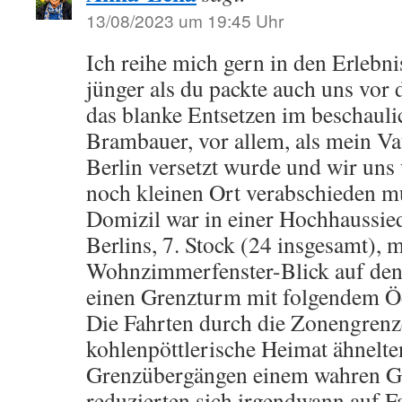
13/08/2023 um 19:45 Uhr
Ich reihe mich gern in den Erlebnis
jünger als du packte auch uns vo
das blanke Entsetzen im beschaul
Brambauer, vor allem, als mein V
Berlin versetzt wurde und wir un
noch kleinen Ort verabschieden m
Domizil war in einer Hochhaussi
Berlins, 7. Stock (24 insgesamt), m
Wohnzimmerfenster-Blick auf den
einen Grenzturm mit folgendem Ö
Die Fahrten durch die Zonengrenze
kohlenpöttlerische Heimat ähnelte
Grenzübergängen einem wahren Gr
reduzierten sich irgendwann auf F