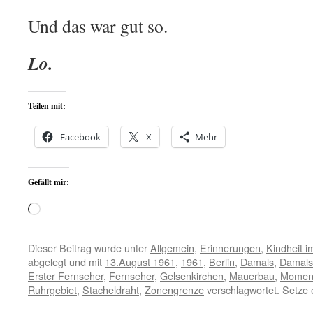
Und das war gut so.
Lo.
Teilen mit:
Facebook
X
Mehr
Gefällt mir:
Wird
geladen …
Dieser Beitrag wurde unter
Allgemein
,
Erinnerungen
,
Kindheit i
abgelegt und mit
13.August 1961
,
1961
,
Berlin
,
Damals
,
Damals
Erster Fernseher
,
Fernseher
,
Gelsenkirchen
,
Mauerbau
,
Momen
Ruhrgebiet
,
Stacheldraht
,
Zonengrenze
verschlagwortet. Setze 