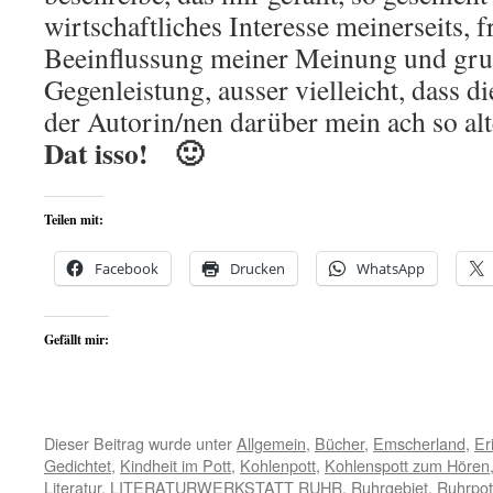
wirtschaftliches Interesse meinerseits, fr
Beeinflussung meiner Meinung und gru
Gegenleistung, ausser vielleicht, dass d
der Autorin/nen darüber mein ach so alt
Dat isso! 🙂
Teilen mit:
Facebook
Drucken
WhatsApp
Gefällt mir:
Dieser Beitrag wurde unter
Allgemein
,
Bücher
,
Emscherland
,
Er
Gedichtet
,
Kindheit im Pott
,
Kohlenpott
,
Kohlenspott zum Hören
Literatur
,
LITERATURWERKSTATT RUHR
,
Ruhrgebiet
,
Ruhrpot