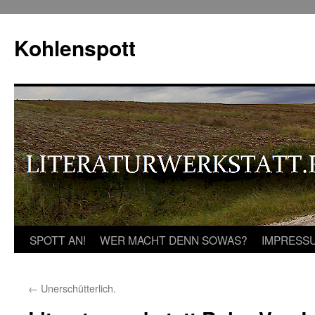
Zum
Inhalt
Kohlenspott
springen
SPOTT AN!
WER MACHT DENN SOWAS?
IMPRESS
←
Unerschütterlich.