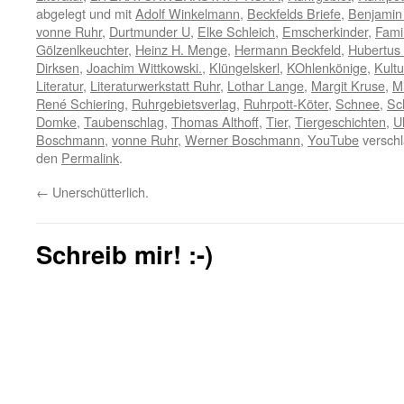
abgelegt und mit
Adolf Winkelmann
,
Beckfelds Briefe
,
Benjamin
vonne Ruhr
,
Durtmunder U
,
Elke Schleich
,
Emscherkinder
,
Famil
Gölzenlkeuchter
,
Heinz H. Menge
,
Hermann Beckfeld
,
Hubertus
Dirksen
,
Joachim Wittkowski.
,
Klüngelskerl
,
KOhlenkönige
,
Kultu
Literatur
,
Literaturwerkstatt Ruhr
,
Lothar Lange
,
Margit Kruse
,
M
René Schiering
,
Ruhrgebietsverlag
,
Ruhrpott-Köter
,
Schnee
,
Sc
Domke
,
Taubenschlag
,
Thomas Althoff
,
Tier
,
Tiergeschichten
,
U
Boschmann
,
vonne Ruhr
,
Werner Boschmann
,
YouTube
verschl
den
Permalink
.
←
Unerschütterlich.
Schreib mir! :-)