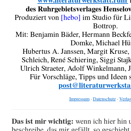
des Ruhrgebietsverlages Hensel
Produziert von
[hebo]
im Studio für Li
Bottrop.
Mit: Benjamin Bäder, Hermann Beckfel
Domke, Michael Hüt
Hubertus A. Janssen, Margit Kruse,
Schleich, René Schiering, Siggi Stajk
Ulrich Straeter, Adolf Winkelmann, 
Für Vorschläge, Tipps und Ideen 
post@literaturwerksta
Impressum
·
Datenschutz
·
Verlag
Das ist mir wichtig:
wenn ich hier hin 
beschreibe, das mir gefällt, so geschieht