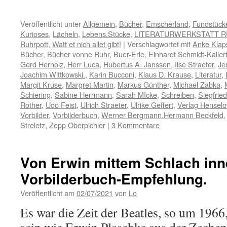
Veröffentlicht unter
Allgemein
,
Bücher
,
Emscherland
,
Fundstück
Kurioses
,
Lächeln
,
Lebens.Stücke
,
LITERATURWERKSTATT 
Ruhrpott
,
Watt et nich allet gibt!
|
Verschlagwortet mit
Anke Klap
Bücher
,
Bücher vonne Ruhr
,
Buer-Erle
,
Einhardt Schmidt-Kaller
Gerd Herholz
,
Herr Luca
,
Hubertus A. Janssen
,
Ilse Straeter
,
Je
Joachim Wittkowski.
,
Karin Bucconi
,
Klaus D. Krause
,
Literatur
,
Margit Kruse
,
Margret Martin
,
Markus Günther
,
Michael Zabka
,
Schiering
,
Sabine Herrmann
,
Sarah MIcke
,
Schreiben
,
Siegfrie
Rother
,
Udo Feist
,
Ulrich Straeter
,
Ulrike Geffert
,
Verlag Hensel
Vorbilder
,
Vorbilderbuch
,
Werner Bergmann.Hermann Beckfeld
Streletz
,
Zepp Oberpichler
|
3 Kommentare
Von Erwin mittem Schlach inn
Vorbilderbuch-Empfehlung.
Veröffentlicht am
02/07/2021
von
Lo
Es war die Zeit der Beatles, so um 1966,