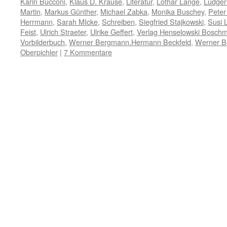
Karin Bucconi
,
Klaus D. Krause
,
Literatur
,
Lothar Lange
,
Ludger
Martin
,
Markus Günther
,
Michael Zabka
,
Monika Buschey
,
Peter
Herrmann
,
Sarah MIcke
,
Schreiben
,
Siegfried Stajkowski
,
Susi L
Feist
,
Ulrich Straeter
,
Ulrike Geffert
,
Verlag Henselowski Bosch
Vorbilderbuch
,
Werner Bergmann.Hermann Beckfeld
,
Werner 
Oberpichler
|
7 Kommentare