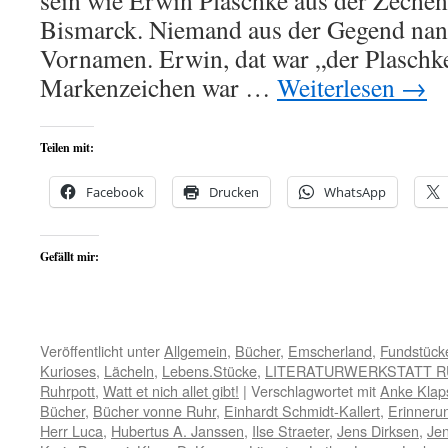
sein wie Erwin Plaschke aus der Zeche
Bismarck. Niemand aus der Gegend nan
Vornamen. Erwin, dat war „der Plaschke
Markenzeichen war …
Weiterlesen
→
Teilen mit:
Facebook
Drucken
WhatsApp
Gefällt mir:
Veröffentlicht unter
Allgemein
,
Bücher
,
Emscherland
,
Fundstück
Kurioses
,
Lächeln
,
Lebens.Stücke
,
LITERATURWERKSTATT 
Ruhrpott
,
Watt et nich allet gibt!
|
Verschlagwortet mit
Anke Klap
Bücher
,
Bücher vonne Ruhr
,
Einhardt Schmidt-Kallert
,
Erinneru
Herr Luca
,
Hubertus A. Janssen
,
Ilse Straeter
,
Jens Dirksen
,
Jen