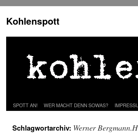
Zum
Inhalt
Kohlenspott
springen
SPOTT AN!
WER MACHT DENN SOWAS?
IMPRESS
Werner Bergmann.H
Schlagwortarchiv: