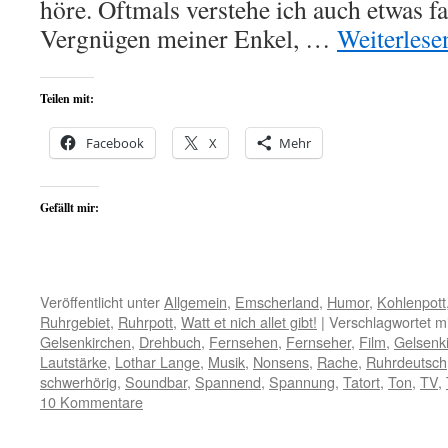
höre. Oftmals verstehe ich auch etwas 
Vergnügen meiner Enkel, …
Weiterles
Teilen mit:
Facebook
X
Mehr
Gefällt mir:
Veröffentlicht unter
Allgemein
,
Emscherland
,
Humor
,
Kohlenpott
Ruhrgebiet
,
Ruhrpott
,
Watt et nich allet gibt!
|
Verschlagwortet mi
Gelsenkirchen
,
Drehbuch
,
Fernsehen
,
Fernseher
,
Film
,
Gelsenk
Lautstärke
,
Lothar Lange
,
Musik
,
Nonsens
,
Rache
,
Ruhrdeutsch
schwerhörig
,
Soundbar
,
Spannend
,
Spannung
,
Tatort
,
Ton
,
TV
,
10 Kommentare