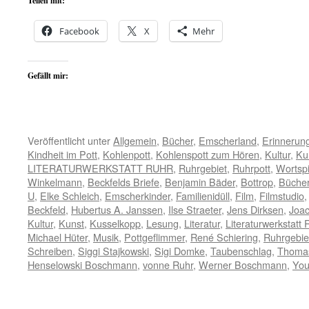
Teilen mit:
Facebook
X
Mehr
Gefällt mir:
Veröffentlicht unter
Allgemein
,
Bücher
,
Emscherland
,
Erinnerun
Kindheit im Pott
,
Kohlenpott
,
Kohlenspott zum Hören
,
Kultur
,
Ku
LITERATURWERKSTATT RUHR
,
Ruhrgebiet
,
Ruhrpott
,
Wortspi
Winkelmann
,
Beckfelds Briefe
,
Benjamin Bäder
,
Bottrop
,
Büche
U
,
Elke Schleich
,
Emscherkinder
,
Familienidüll
,
Film
,
Filmstudio
Beckfeld
,
Hubertus A. Janssen
,
Ilse Straeter
,
Jens Dirksen
,
Joac
Kultur
,
Kunst
,
Kusselkopp
,
Lesung
,
Literatur
,
Literaturwerkstatt 
Michael Hüter
,
Musik
,
Pottgeflimmer
,
René Schiering
,
Ruhrgebie
Schreiben
,
Siggi Stajkowski
,
Sigi Domke
,
Taubenschlag
,
Thomas
Henselowski Boschmann
,
vonne Ruhr
,
Werner Boschmann
,
Yo