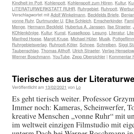
Kindheit im Pott
,
Kohlenpott
,
Kohlenspott zum Hören
,
Kultur
,
Ku
LITERATURWERKSTATT RUHR
,
Ruhrgebiet
,
Ruhrpott
,
Werbu
Verschlagwortet mit
Adolf Winkelmann
,
Beckfelds Briefe
,
Benja
vonne Ruhr
,
Durtmunder U
,
Elke Schleich
,
Emscherkinder
,
Famil
Menge
,
Hermann Beckfeld
,
Hubertus A. Janssen
,
Ilse Straeter
,
KOhlenkönige
,
Kultur
,
Kunst
,
Kusselkopp
,
Lesung
,
Literatur
,
Lit
Manfred Hoese
,
Margit Kruse
,
Michael Hüter
,
Musik
,
Pottgeflim
Ruhrgebietsverlag
,
Ruhrpott-Köter
,
Schnee
,
Schreiben
,
Siggi St
Taubenschlag
,
Thomas Althoff
,
Ulrich Straeter
,
Verlag Henselo
Werner Boschmann
,
YouTube
,
Zepp Oberpichler
|
Kommentar h
Tierisches aus der Literaturwe
Veröffentlicht am
13/02/2021
von
Lo
Es geht tierisch weiter. Professor Grz
Immer noch: Kameras, Scheinwerfer, To
kreative Menschen „vonne Ruhr“ mit u
im weltweit einzigen Filmstudio mit e
unterm Dach bei Werner Boschmann in B