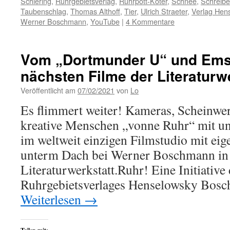
Schiering
,
Ruhrgebietsverlag
,
Ruhrpott-Köter
,
Schnee
,
Schreib
Taubenschlag
,
Thomas Althoff
,
Tier
,
Ulrich Straeter
,
Verlag Hen
Werner Boschmann
,
YouTube
|
4 Kommentare
Vom „Dortmunder U“ und Emsc
nächsten Filme der Literaturw
Veröffentlicht am
07/02/2021
von
Lo
Es flimmert weiter! Kameras, Scheinwer
kreative Menschen „vonne Ruhr“ mit u
im weltweit einzigen Filmstudio mit e
unterm Dach bei Werner Boschmann in B
Literaturwerkstatt.Ruhr! Eine Initiative
Ruhrgebietsverlages Henselowsky Bos
Weiterlesen
→