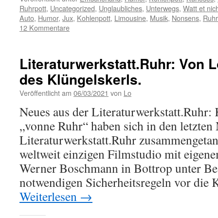
Ruhrpott
,
Uncategorized
,
Unglaubliches
,
Unterwegs
,
Watt et nich
Auto
,
Humor
,
Jux
,
Kohlenpott
,
Limousine
,
Musik
,
Nonsens
,
Ruhr
12 Kommentare
Literaturwerkstatt.Ruhr: Von L
des Klüngelskerls.
Veröffentlicht am
06/03/2021
von
Lo
Neues aus der Literaturwerkstatt.Ruhr:
„vonne Ruhr“ haben sich in den letzten
Literaturwerkstatt.Ruhr zusammengetan
weltweit einzigen Filmstudio mit eigen
Werner Boschmann in Bottrop unter Bea
notwendigen Sicherheitsregeln vor die
Weiterlesen
→