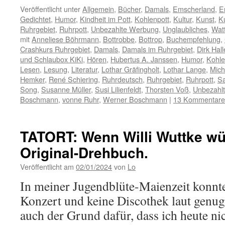
Veröffentlicht unter
Allgemein
,
Bücher
,
Damals
,
Emscherland
,
E
Gedichtet
,
Humor
,
Kindheit im Pott
,
Kohlenpott
,
Kultur
,
Kunst
,
K
Ruhrgebiet
,
Ruhrpott
,
Unbezahlte Werbung
,
Unglaubliches
,
Watt
mit
Anneliese Böhrmann
,
Bottrobbe
,
Bottrop
,
Buchempfehlung
,
Crashkurs Ruhrgebiet
,
Damals
,
Damals im Ruhrgebiet
,
Dirk Hal
und Schlaubox KiKi
,
Hören
,
Hubertus A. Janssen
,
Humor
,
Kohle
Lesen
,
Lesung
,
Literatur
,
Lothar Gräfingholt
,
Lothar Lange
,
Mich
Hemker
,
René Schiering
,
Ruhrdeutsch
,
Ruhrgebiet
,
Ruhrpott
,
Sa
Song
,
Susanne Müller
,
Susi Lilienfeldt
,
Thorsten Voß
,
Unbezahl
Boschmann
,
vonne Ruhr
,
Werner Boschmann
|
13 Kommentare
TATORT: Wenn Willi Wuttke wü
Original-Drehbuch.
Veröffentlicht am
02/01/2024
von
Lo
In meiner Jugendblüte-Maienzeit konnte
Konzert und keine Discothek laut genug s
auch der Grund dafür, dass ich heute ni