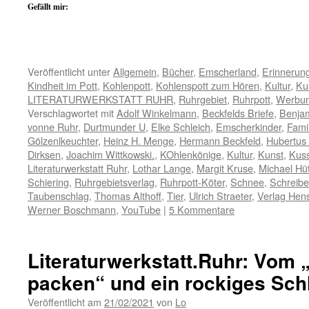
Gefällt mir:
Veröffentlicht unter
Allgemein
,
Bücher
,
Emscherland
,
Erinnerun
Kindheit im Pott
,
Kohlenpott
,
Kohlenspott zum Hören
,
Kultur
,
Ku
LITERATURWERKSTATT RUHR
,
Ruhrgebiet
,
Ruhrpott
,
Werbu
Verschlagwortet mit
Adolf Winkelmann
,
Beckfelds Briefe
,
Benja
vonne Ruhr
,
Durtmunder U
,
Elke Schleich
,
Emscherkinder
,
Famil
Gölzenlkeuchter
,
Heinz H. Menge
,
Hermann Beckfeld
,
Hubertus
Dirksen
,
Joachim Wittkowski.
,
KOhlenkönige
,
Kultur
,
Kunst
,
Kus
Literaturwerkstatt Ruhr
,
Lothar Lange
,
Margit Kruse
,
Michael Hü
Schiering
,
Ruhrgebietsverlag
,
Ruhrpott-Köter
,
Schnee
,
Schreib
Taubenschlag
,
Thomas Althoff
,
Tier
,
Ulrich Straeter
,
Verlag Hen
Werner Boschmann
,
YouTube
|
5 Kommentare
Literaturwerkstatt.Ruhr: Vom 
packen“ und ein rockiges Sch
Veröffentlicht am
21/02/2021
von
Lo