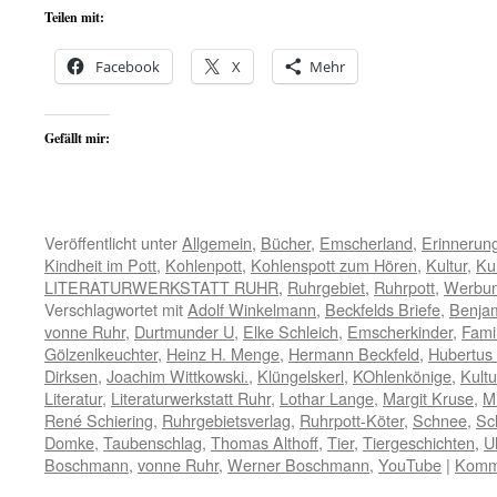
Teilen mit:
Facebook
X
Mehr
Gefällt mir:
Veröffentlicht unter
Allgemein
,
Bücher
,
Emscherland
,
Erinnerun
Kindheit im Pott
,
Kohlenpott
,
Kohlenspott zum Hören
,
Kultur
,
Ku
LITERATURWERKSTATT RUHR
,
Ruhrgebiet
,
Ruhrpott
,
Werbu
Verschlagwortet mit
Adolf Winkelmann
,
Beckfelds Briefe
,
Benja
vonne Ruhr
,
Durtmunder U
,
Elke Schleich
,
Emscherkinder
,
Famil
Gölzenlkeuchter
,
Heinz H. Menge
,
Hermann Beckfeld
,
Hubertus
Dirksen
,
Joachim Wittkowski.
,
Klüngelskerl
,
KOhlenkönige
,
Kultu
Literatur
,
Literaturwerkstatt Ruhr
,
Lothar Lange
,
Margit Kruse
,
M
René Schiering
,
Ruhrgebietsverlag
,
Ruhrpott-Köter
,
Schnee
,
Sc
Domke
,
Taubenschlag
,
Thomas Althoff
,
Tier
,
Tiergeschichten
,
U
Boschmann
,
vonne Ruhr
,
Werner Boschmann
,
YouTube
|
Komme