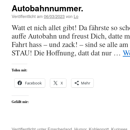
Autobahnnummer.
Veröffentlicht am
06/03/2023
von
Lo
Watt et nich allet gibt! Da fährste so s
auffe Autobahn und freust Dich, datte ma
Fahrt hass – und zack! – sind se alle am
STAU! Die Hoffnung, datt dat nur …
We
Teilen mit:
Facebook
X
Mehr
Gefällt mir:
Veröffentlicht unter
Emscherland
,
Humor
,
Kohlenpott
,
Kurioses
,