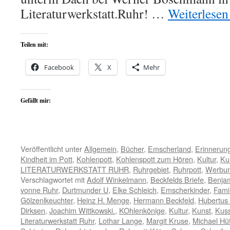
Literaturwerkstatt.Ruhr! …
Weiterlese
Teilen mit:
Facebook
X
Mehr
Gefällt mir:
Veröffentlicht unter
Allgemein
,
Bücher
,
Emscherland
,
Erinnerun
Kindheit im Pott
,
Kohlenpott
,
Kohlenspott zum Hören
,
Kultur
,
Ku
LITERATURWERKSTATT RUHR
,
Ruhrgebiet
,
Ruhrpott
,
Werbu
Verschlagwortet mit
Adolf Winkelmann
,
Beckfelds Briefe
,
Benja
vonne Ruhr
,
Durtmunder U
,
Elke Schleich
,
Emscherkinder
,
Famil
Gölzenlkeuchter
,
Heinz H. Menge
,
Hermann Beckfeld
,
Hubertus
Dirksen
,
Joachim Wittkowski.
,
KOhlenkönige
,
Kultur
,
Kunst
,
Kus
Literaturwerkstatt Ruhr
,
Lothar Lange
,
Margit Kruse
,
Michael Hü