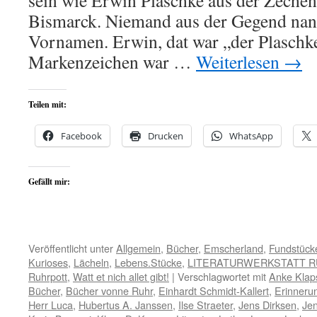
sein wie Erwin Plaschke aus der Zeche
Bismarck. Niemand aus der Gegend nan
Vornamen. Erwin, dat war „der Plaschke
Markenzeichen war …
Weiterlesen
→
Teilen mit:
Facebook
Drucken
WhatsApp
Gefällt mir:
Veröffentlicht unter
Allgemein
,
Bücher
,
Emscherland
,
Fundstück
Kurioses
,
Lächeln
,
Lebens.Stücke
,
LITERATURWERKSTATT 
Ruhrpott
,
Watt et nich allet gibt!
|
Verschlagwortet mit
Anke Klap
Bücher
,
Bücher vonne Ruhr
,
Einhardt Schmidt-Kallert
,
Erinneru
Herr Luca
,
Hubertus A. Janssen
,
Ilse Straeter
,
Jens Dirksen
,
Jen