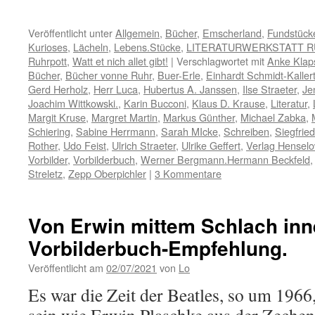
Veröffentlicht unter
Allgemein
,
Bücher
,
Emscherland
,
Fundstück
Kurioses
,
Lächeln
,
Lebens.Stücke
,
LITERATURWERKSTATT 
Ruhrpott
,
Watt et nich allet gibt!
|
Verschlagwortet mit
Anke Klap
Bücher
,
Bücher vonne Ruhr
,
Buer-Erle
,
Einhardt Schmidt-Kaller
Gerd Herholz
,
Herr Luca
,
Hubertus A. Janssen
,
Ilse Straeter
,
Je
Joachim Wittkowski.
,
Karin Bucconi
,
Klaus D. Krause
,
Literatur
,
Margit Kruse
,
Margret Martin
,
Markus Günther
,
Michael Zabka
,
Schiering
,
Sabine Herrmann
,
Sarah MIcke
,
Schreiben
,
Siegfrie
Rother
,
Udo Feist
,
Ulrich Straeter
,
Ulrike Geffert
,
Verlag Hensel
Vorbilder
,
Vorbilderbuch
,
Werner Bergmann.Hermann Beckfeld
Streletz
,
Zepp Oberpichler
|
3 Kommentare
Von Erwin mittem Schlach inn
Vorbilderbuch-Empfehlung.
Veröffentlicht am
02/07/2021
von
Lo
Es war die Zeit der Beatles, so um 1966,