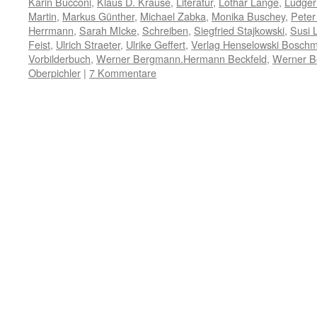
Karin Bucconi
,
Klaus D. Krause
,
Literatur
,
Lothar Lange
,
Ludger
Martin
,
Markus Günther
,
Michael Zabka
,
Monika Buschey
,
Peter
Herrmann
,
Sarah MIcke
,
Schreiben
,
Siegfried Stajkowski
,
Susi L
Feist
,
Ulrich Straeter
,
Ulrike Geffert
,
Verlag Henselowski Bosch
Vorbilderbuch
,
Werner Bergmann.Hermann Beckfeld
,
Werner 
Oberpichler
|
7 Kommentare