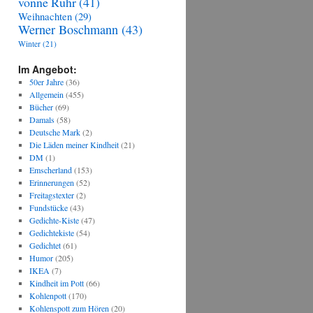
vonne Ruhr
(41)
Weihnachten
(29)
Werner Boschmann
(43)
Winter
(21)
Im Angebot:
50er Jahre
(36)
Allgemein
(455)
Bücher
(69)
Damals
(58)
Deutsche Mark
(2)
Die Läden meiner Kindheit
(21)
DM
(1)
Emscherland
(153)
Erinnerungen
(52)
Freitagstexter
(2)
Fundstücke
(43)
Gedichte-Kiste
(47)
Gedichtekiste
(54)
Gedichtet
(61)
Humor
(205)
IKEA
(7)
Kindheit im Pott
(66)
Kohlenpott
(170)
Kohlenspott zum Hören
(20)