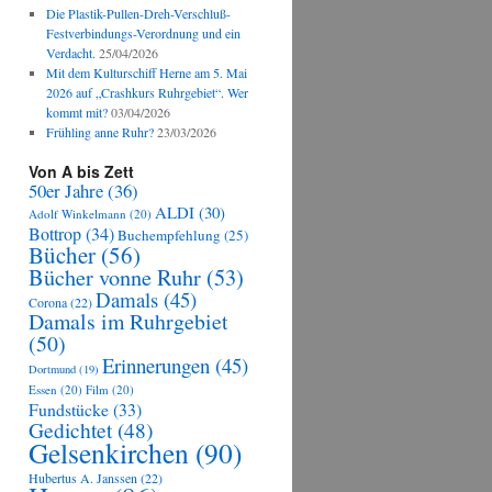
Die Plastik-Pullen-Dreh-Verschluß-
Festverbindungs-Verordnung und ein
Verdacht.
25/04/2026
Mit dem Kulturschiff Herne am 5. Mai
2026 auf „Crashkurs Ruhrgebiet“. Wer
kommt mit?
03/04/2026
Frühling anne Ruhr?
23/03/2026
Von A bis Zett
50er Jahre
(36)
ALDI
(30)
Adolf Winkelmann
(20)
Bottrop
(34)
Buchempfehlung
(25)
Bücher
(56)
Bücher vonne Ruhr
(53)
Damals
(45)
Corona
(22)
Damals im Ruhrgebiet
(50)
Erinnerungen
(45)
Dortmund
(19)
Essen
(20)
Film
(20)
Fundstücke
(33)
Gedichtet
(48)
Gelsenkirchen
(90)
Hubertus A. Janssen
(22)