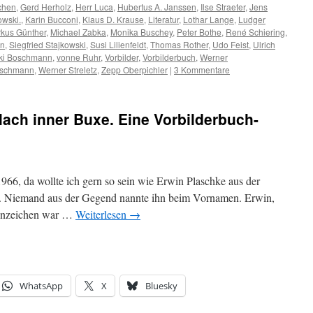
chen
,
Gerd Herholz
,
Herr Luca
,
Hubertus A. Janssen
,
Ilse Straeter
,
Jens
owski.
,
Karin Bucconi
,
Klaus D. Krause
,
Literatur
,
Lothar Lange
,
Ludger
kus Günther
,
Michael Zabka
,
Monika Buschey
,
Peter Bothe
,
René Schiering
,
en
,
Siegfried Stajkowski
,
Susi Lilienfeldt
,
Thomas Rother
,
Udo Feist
,
Ulrich
ki Boschmann
,
vonne Ruhr
,
Vorbilder
,
Vorbilderbuch
,
Werner
oschmann
,
Werner Streletz
,
Zepp Oberpichler
|
3 Kommentare
ach inner Buxe. Eine Vorbilderbuch-
1966, da wollte ich gern so sein wie Erwin Plaschke aus der
. Niemand aus der Gegend nannte ihn beim Vornamen. Erwin,
kenzeichen war …
Weiterlesen
→
WhatsApp
X
Bluesky