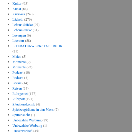
Kultur
(63)
Kunst
(64)
Kurioses
(240)
Lächeln
(276)
Lebens.Stücke
(97)
LebensStücke
(31)
Lesungen
(6)
Literatur
(58)
LITERATURWERKSTATT RUHR
(21)
Malen
(5)
Momente
(9)
Momente
(93)
Podcast
(10)
Podcast
(3)
Poesie
(14)
Reisen
(33)
Ruhrgebiet
(177)
Ruhrpott
(191)
Situationskomik
(4)
Spielzeugträume in den 50ern
(7)
Spurensuchr
(1)
Unbezahlte Werbung
(29)
Unbezahlze Werbung
(1)
Uncategorized
(45)