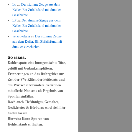
Lo
zu
Der stumme Zeuge aus dem
Keller. Ein Zufallsfund mit dunkler
Geschichte.
LP
zu
Der stumme Zeuge aus dem
Keller. Ein Zufallsfund mit dunkler
Geschichte.
versspielerin
zu
Der stumme Zeuge
aus dem Keller. Ein Zufallsfund mit
dunkler Geschichte.
So isses.
Kohlenspott: eine buntgemischte Tüte,
gefüllt mit Gedankensplittern,
Erinnerungen an das Ruhrgebiet zur
Zeit der VW-Käfer, der Petticoats und
des Wirtschaftswunders, verwoben
mit allerlei Nonsens als Ergebnis von
Spontaneinfällen.
Doch auch Tiefsinniges, Gemaltes,
Gedichtetes & Hörbares wird sich hier
finden lassen.
Hinweis: Kann Spuren von
Kohlenstaub enthalten.