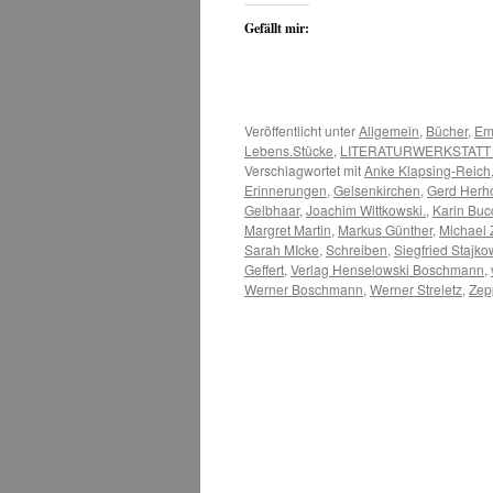
Gefällt mir:
Veröffentlicht unter
Allgemein
,
Bücher
,
Em
Lebens.Stücke
,
LITERATURWERKSTATT
Verschlagwortet mit
Anke Klapsing-Reich
Erinnerungen
,
Gelsenkirchen
,
Gerd Herh
Gelbhaar
,
Joachim Wittkowski.
,
Karin Buc
Margret Martin
,
Markus Günther
,
Michael
Sarah MIcke
,
Schreiben
,
Siegfried Stajko
Geffert
,
Verlag Henselowski Boschmann
,
Werner Boschmann
,
Werner Streletz
,
Zep