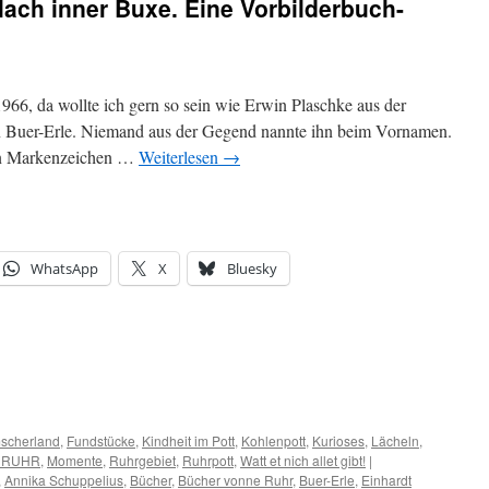
ach inner Buxe. Eine Vorbilderbuch-
1966, da wollte ich gern so sein wie Erwin Plaschke aus der
n Buer-Erle. Niemand aus der Gegend nannte ihn beim Vornamen.
ein Markenzeichen …
Weiterlesen
→
WhatsApp
X
Bluesky
scherland
,
Fundstücke
,
Kindheit im Pott
,
Kohlenpott
,
Kurioses
,
Lächeln
,
 RUHR
,
Momente
,
Ruhrgebiet
,
Ruhrpott
,
Watt et nich allet gibt!
|
,
Annika Schuppelius
,
Bücher
,
Bücher vonne Ruhr
,
Buer-Erle
,
Einhardt