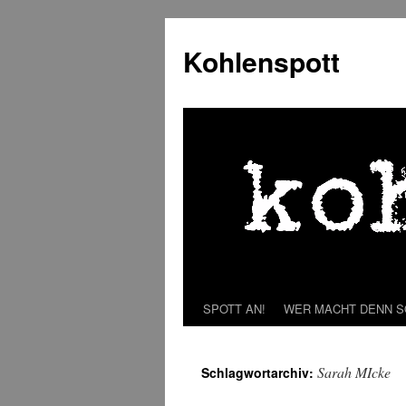
Zum
Inhalt
Kohlenspott
springen
SPOTT AN!
WER MACHT DENN 
Sarah MIcke
Schlagwortarchiv: