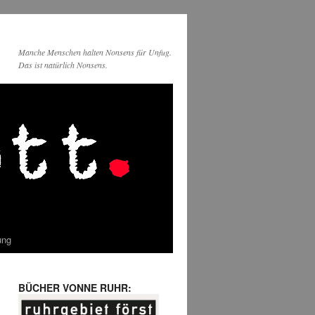
Manche Menschen halten Nonsens für Unfug.
Das ist natürlich Nonsens.
ung
BÜCHER VONNE RUHR: