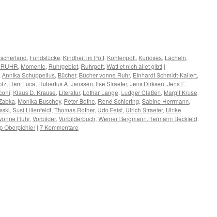
scherland
,
Fundstücke
,
Kindheit im Pott
,
Kohlenpott
,
Kurioses
,
Lächeln
,
 RUHR
,
Momente
,
Ruhrgebiet
,
Ruhrpott
,
Watt et nich allet gibt!
|
,
Annika Schuppelius
,
Bücher
,
Bücher vonne Ruhr
,
Einhardt Schmidt-Kallert
,
olz
,
Herr Luca
,
Hubertus A. Janssen
,
Ilse Straeter
,
Jens Dirksen
,
Jens E.
coni
,
Klaus D. Krause
,
Literatur
,
Lothar Lange
,
Ludger Claßen
,
Margit Kruse
,
 Zabka
,
Monika Buschey
,
Peter Bothe
,
René Schiering
,
Sabine Herrmann
,
wski
,
Susi Lilienfeldt
,
Thomas Rother
,
Udo Feist
,
Ulrich Straeter
,
Ulrike
vonne Ruhr
,
Vorbilder
,
Vorbilderbuch
,
Werner Bergmann.Hermann Beckfeld
,
p Oberpichler
|
7 Kommentare