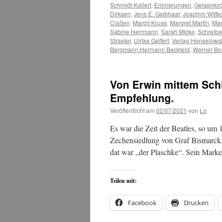
Schmidt-Kallert
,
Erinnerungen
,
Gelsenkir
Dirksen
,
Jens E. Gelbhaar
,
Joachim Wittk
Claßen
,
Margit Kruse
,
Margret Martin
,
Mar
Sabine Herrmann
,
Sarah MIcke
,
Schreib
Straeter
,
Ulrike Geffert
,
Verlag Henselows
Bergmann.Hermann Beckfeld
,
Werner B
Von Erwin mittem Schl
Empfehlung.
Veröffentlicht am
02/07/2021
von
Lo
Es war die Zeit der Beatles, so um 
Zechensiedlung von Graf Bismarck
dat war „der Plaschke“. Sein Mar
Teilen mit:
Facebook
Drucken