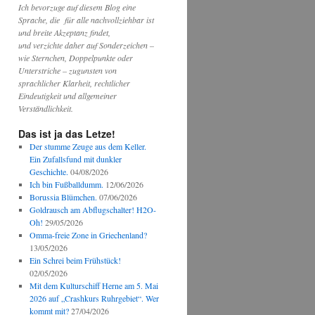
Ich bevorzuge auf diesem Blog eine
Sprache, die für alle nachvollziehbar ist
und breite Akzeptanz findet,
und verzichte daher auf Sonderzeichen –
wie Sternchen, Doppelpunkte oder
Unterstriche – zugunsten von
sprachlicher Klarheit, rechtlicher
Eindeutigkeit und allgemeiner
Verständlichkeit.
Das ist ja das Letze!
Der stumme Zeuge aus dem Keller.
Ein Zufallsfund mit dunkler
Geschichte.
04/08/2026
Ich bin Fußballdumm.
12/06/2026
Borussia Blümchen.
07/06/2026
Goldrausch am Abflugschalter! H2O-
Oh!
29/05/2026
Omma-freie Zone in Griechenland?
13/05/2026
Ein Schrei beim Frühstück!
02/05/2026
Mit dem Kulturschiff Herne am 5. Mai
2026 auf „Crashkurs Ruhrgebiet“. Wer
kommt mit?
27/04/2026