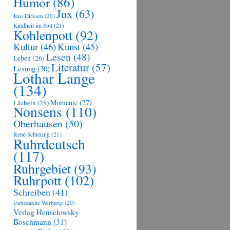
Humor
(86)
Jux
(63)
Jens Dirksen
(20)
Kindheit im Pott
(21)
Kohlenpott
(92)
Kultur
(46)
Kunst
(45)
Lesen
(48)
Leben
(26)
Literatur
(57)
Lesung
(30)
Lothar Lange
(134)
Momente
(27)
Lächeln
(25)
Nonsens
(110)
Oberhausen
(50)
René Schiering
(21)
Ruhrdeutsch
(117)
Ruhrgebiet
(93)
Ruhrpott
(102)
Schreiben
(41)
Unbezahlte Werbung
(20)
Verlag Henselowsky
Boschmann
(31)