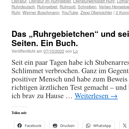
Literatur
,
Literatur im Ruhrgebiet
,
Literaturwerkstatt Ruhr
,
Lotha
Ruhrdeutsch
,
Ruhrgebiet
,
Ruhrpott
,
Schreiben
,
Verlag Henselo
Ruhr
,
Werner Boschmann
,
YouTube
,
Zepp Oberpichler
|
2 Kom
Das „Ruhrgebietchen“ und se
Seiten. Ein Buch.
Veröffentlicht am
07/10/2022
von
Lo
Seit ein paar Tagen habe ich Stubenarres
Schlimmet verbrochen. Ganz im Gegentei
positiver Mensch und habe zum Beweis
richtigen ärztlichen Test gemacht – und
ich brav zu Hause …
Weiterlesen
→
Teilen mit:
Facebook
Drucken
WhatsApp