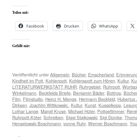
Teilen mit:
Facebook
Drucken
WhatsApp
Gefällt mir:
Veröffentlicht unter
Allgemein
,
Bücher
,
Emscherland
,
Erinnerun
Kindheit im Pott
,
Kohlenpott
,
Kohlenspott zum Hören
,
Kultur
,
Ku
LITERATURWERKSTATT RUHR
,
Ruhrgebiet
,
Ruhrpott
,
Wortspi
Winkelmann
,
Beckfelds Briefe
,
Benjamin Bäder
,
Bottrop
,
Büche
Film
,
Filmstudio
,
Heinz H. Menge
,
Hermann Beckfeld
,
Hubertus 
Dirksen
,
Joachim Wittkowski.
,
Kultur
,
Kunst
,
Kusselkopp
,
Lesun
Lothar Lange
,
Margit Kruse
,
Michael Hüter
,
Pottgeflimmer
,
René
Ruhrpott-Köter
,
Schreiben
,
Siggi Stajkowski
,
Sigi Domke
,
Thoma
Henselowski Boschmann
,
vonne Ruhr
,
Werner Boschmann
,
Yo