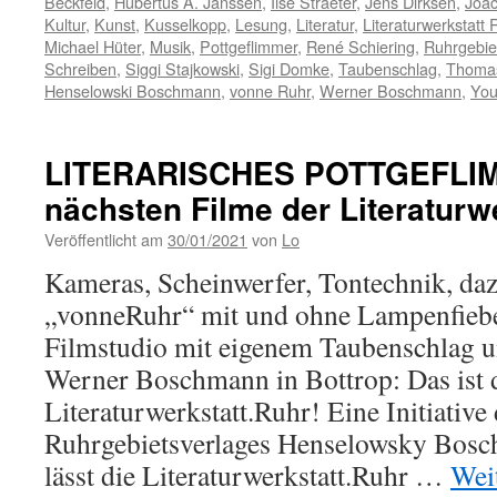
Beckfeld
,
Hubertus A. Janssen
,
Ilse Straeter
,
Jens Dirksen
,
Joac
Kultur
,
Kunst
,
Kusselkopp
,
Lesung
,
Literatur
,
Literaturwerkstatt 
Michael Hüter
,
Musik
,
Pottgeflimmer
,
René Schiering
,
Ruhrgebie
Schreiben
,
Siggi Stajkowski
,
Sigi Domke
,
Taubenschlag
,
Thomas
Henselowski Boschmann
,
vonne Ruhr
,
Werner Boschmann
,
Yo
LITERARISCHES POTTGEFLIM
nächsten Filme der Literaturw
Veröffentlicht am
30/01/2021
von
Lo
Kameras, Scheinwerfer, Tontechnik, da
„vonneRuhr“ mit und ohne Lampenfieber
Filmstudio mit eigenem Taubenschlag 
Werner Boschmann in Bottrop: Das ist 
Literaturwerkstatt.Ruhr! Eine Initiative
Ruhrgebietsverlages Henselowsky Bosc
lässt die Literaturwerkstatt.Ruhr …
Wei