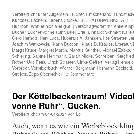
Veröffentlicht unter
Allgemein
,
Bücher
,
Emscherland
,
Fundstück
Kurioses
,
Lächeln
,
Lebens.Stücke
,
LITERATURWERKSTATT 
Ruhrpott
,
Watt et nich allet gibt!
|
Verschlagwortet mit
Anke Klap
Bücher
,
Bücher vonne Ruhr
,
Buer-Erle
,
Einhardt Schmidt-Kaller
Gerd Herholz
,
Herr Luca
,
Hubertus A. Janssen
,
Ilse Straeter
,
Je
Joachim Wittkowski.
,
Karin Bucconi
,
Klaus D. Krause
,
Literatur
,
Margit Kruse
,
Margret Martin
,
Markus Günther
,
Michael Zabka
,
Schiering
,
Sabine Herrmann
,
Sarah MIcke
,
Schreiben
,
Siegfrie
Rother
,
Udo Feist
,
Ulrich Straeter
,
Ulrike Geffert
,
Verlag Hensel
Vorbilder
,
Vorbilderbuch
,
Werner Bergmann.Hermann Beckfeld
Streletz
,
Zepp Oberpichler
|
3 Kommentare
Der Köttelbeckentraum! Video
vonne Ruhr“. Gucken.
Veröffentlicht am
04/01/2024
von
Lo
Auch, wenn es wie ein Werbeblock klingt