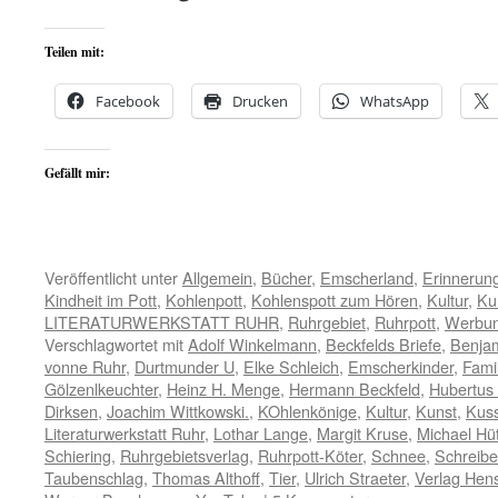
Teilen mit:
Facebook
Drucken
WhatsApp
Gefällt mir:
Veröffentlicht unter
Allgemein
,
Bücher
,
Emscherland
,
Erinnerun
Kindheit im Pott
,
Kohlenpott
,
Kohlenspott zum Hören
,
Kultur
,
Ku
LITERATURWERKSTATT RUHR
,
Ruhrgebiet
,
Ruhrpott
,
Werbu
Verschlagwortet mit
Adolf Winkelmann
,
Beckfelds Briefe
,
Benja
vonne Ruhr
,
Durtmunder U
,
Elke Schleich
,
Emscherkinder
,
Famil
Gölzenlkeuchter
,
Heinz H. Menge
,
Hermann Beckfeld
,
Hubertus
Dirksen
,
Joachim Wittkowski.
,
KOhlenkönige
,
Kultur
,
Kunst
,
Kus
Literaturwerkstatt Ruhr
,
Lothar Lange
,
Margit Kruse
,
Michael Hü
Schiering
,
Ruhrgebietsverlag
,
Ruhrpott-Köter
,
Schnee
,
Schreib
Taubenschlag
,
Thomas Althoff
,
Tier
,
Ulrich Straeter
,
Verlag Hen