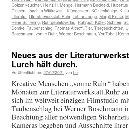
Gölzenlkeuchter
,
Heinz H. Menge
,
Hermann Beckfeld
,
Hubertus
Dirksen
,
Joachim Wittkowski.
,
Klüngelskerl
,
KOhlenkönige
,
Kultu
Literatur
,
Literaturwerkstatt Ruhr
,
Lothar Lange
,
Margit Kruse
,
M
René Schiering
,
Ruhrgebietsverlag
,
Ruhrpott-Köter
,
Schnee
,
Sc
Domke
,
Taubenschlag
,
Thomas Althoff
,
Tier
,
Tiergeschichten
,
U
Boschmann
,
vonne Ruhr
,
Werner Boschmann
,
YouTube
|
Komme
Neues aus der Literaturwerkst
Lurch hält durch.
Veröffentlicht am
27/02/2021
von
Lo
Kreative Menschen „vonne Ruhr“ haben s
Monaten zur Literaturwerkstatt.Ruhr 
sich im weltweit einzigen Filmstudio m
Taubenschlag bei Werner Boschmann in
Beachtung aller notwendigen Sicherheit
Kameras begeben und Ausschnitte ihr