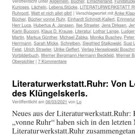
Veröffentlicht unter
Allgemein
,
Bücher
,
Emscherland
,
Fundstück
Kurioses
,
Lächeln
,
Lebens.Stücke
,
LITERATURWERKSTATT 
Ruhrpott
,
Watt et nich allet gibt!
|
Verschlagwortet mit
Anke Klap
Bücher
,
Bücher vonne Ruhr
,
Einhardt Schmidt-Kallert
,
Erinneru
Herr Luca
,
Hubertus A. Janssen
,
Ilse Straeter
,
Jens Dirksen
,
Jen
Karin Bucconi
,
Klaus D. Krause
,
Literatur
,
Lothar Lange
,
Ludger
Martin
,
Markus Günther
,
Michael Zabka
,
Monika Buschey
,
Peter
Herrmann
,
Sarah MIcke
,
Schreiben
,
Siegfried Stajkowski
,
Susi L
Feist
,
Ulrich Straeter
,
Ulrike Geffert
,
Verlag Henselowski Bosch
Vorbilderbuch
,
Werner Bergmann.Hermann Beckfeld
,
Werner 
Oberpichler
|
7 Kommentare
Literaturwerkstatt.Ruhr: Von L
des Klüngelskerls.
Veröffentlicht am
06/03/2021
von
Lo
Neues aus der Literaturwerkstatt.Ruhr:
„vonne Ruhr“ haben sich in den letzten
Literaturwerkstatt.Ruhr zusammengetan