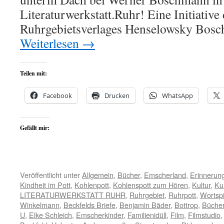
Literaturwerkstatt.Ruhr! Eine Initiative
Ruhrgebietsverlages Henselowsky Bos
Weiterlesen
→
Teilen mit:
Facebook
Drucken
WhatsApp
Gefällt mir:
Veröffentlicht unter
Allgemein
,
Bücher
,
Emscherland
,
Erinnerun
Kindheit im Pott
,
Kohlenpott
,
Kohlenspott zum Hören
,
Kultur
,
Ku
LITERATURWERKSTATT RUHR
,
Ruhrgebiet
,
Ruhrpott
,
Wortspi
Winkelmann
,
Beckfelds Briefe
,
Benjamin Bäder
,
Bottrop
,
Büche
U
,
Elke Schleich
,
Emscherkinder
,
Familienidüll
,
Film
,
Filmstudio