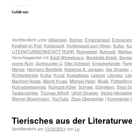
Gefällt mir:
Veröffentlicht unter
Allgemein
,
Bücher
,
Emscherland
,
Erinnerun
Kindheit im Pott
,
Kohlenpott
,
Kohlenspott zum Hören
,
Kultur
,
Ku
LITERATURWERKSTATT RUHR
,
Ruhrgebiet
,
Ruhrpott
,
Werbu
Verschlagwortet mit
Adolf Winkelmann
,
Beckfelds Briefe
,
Benja
vonne Ruhr
,
Durtmunder U
,
Elke Schleich
,
Emscherkinder
,
Famil
Menge
,
Hermann Beckfeld
,
Hubertus A. Janssen
,
Ilse Straeter
,
KOhlenkönige
,
Kultur
,
Kunst
,
Kusselkopp
,
Lesung
,
Literatur
,
Lit
Manfred Hoese
,
Margit Kruse
,
Michael Hüter
,
Musik
,
Pottgeflim
Ruhrgebietsverlag
,
Ruhrpott-Köter
,
Schnee
,
Schreiben
,
Siggi St
Taubenschlag
,
Thomas Althoff
,
Ulrich Straeter
,
Verlag Henselo
Werner Boschmann
,
YouTube
,
Zepp Oberpichler
|
Kommentar h
Tierisches aus der Literaturwe
Veröffentlicht am
13/02/2021
von
Lo