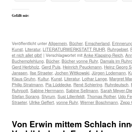
Gefällt mir:
Veröffentlicht unter
Allgemein
,
Bücher
,
Emscherland
,
Erinnerun
Kunst
,
Literatur
,
LITERATURWERKSTATT RUHR
,
Ruhrgebiet
,
et nich allet gibt!
|
Verschlagwortet mit
Anke Klapsing-Reich
,
Ann
Buchempfehlung
,
Bücher
,
Bücher vonne Ruhr
,
Damals im Ruhrg
Gerd Herbholz
,
Gerd Puls
,
Heinrich Peuckmann
,
Heinz Georg 
Janssen
,
Ilse Straeter
,
Jochen Wittkowski
,
Jürgen Lodemann
,
K
Klaus Gruhn
,
Kultur
,
Kunst
,
Literatur
,
Lothar Lange
,
Margret Mar
Philip Stratmann
,
Pia Lüddecke
,
René Schiering
,
Ruhrdeutsch
,
Ruhrpott
,
Sabine Herrmann
,
Sabine Sellmann
,
Sarah Meyer-Die
Stefan Sprang
,
Styrum
,
Susi Lilienfeldt
,
Thomas Rother
,
Udo Fe
Straeter
,
Ulrike Geffert
,
vonne Ruhr
,
Werner Boschmann
,
Zepp 
Von Erwin mittem Schlach inn