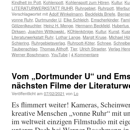
Kindheit im Pott
,
Kohlenpott
,
Kohlenspott zum Hören
,
Kultur
,
Ku
LITERATURWERKSTATT RUHR
,
Ruhrgebiet
,
Ruhrpott
,
Werbu
Verschlagwortet mit
Adolf Winkelmann
,
Beckfelds Briefe
,
Benja
vonne Ruhr
,
Durtmunder U
,
Elke Schleich
,
Emscherkinder
,
Famil
Gölzenlkeuchter
,
Heinz H. Menge
,
Hermann Beckfeld
,
Hubertus
Dirksen
,
Joachim Wittkowski.
,
KOhlenkönige
,
Kultur
,
Kunst
,
Kus
Literaturwerkstatt Ruhr
,
Lothar Lange
,
Margit Kruse
,
Michael Hü
Schiering
,
Ruhrgebietsverlag
,
Ruhrpott-Köter
,
Schnee
,
Schreib
Taubenschlag
,
Thomas Althoff
,
Tier
,
Ulrich Straeter
,
Verlag Hen
Werner Boschmann
,
YouTube
|
4 Kommentare
Vom „Dortmunder U“ und Emsc
nächsten Filme der Literaturw
Veröffentlicht am
07/02/2021
von
Lo
Es flimmert weiter! Kameras, Scheinwer
kreative Menschen „vonne Ruhr“ mit u
im weltweit einzigen Filmstudio mit e
unterm Dach bei Werner Boschmann in B