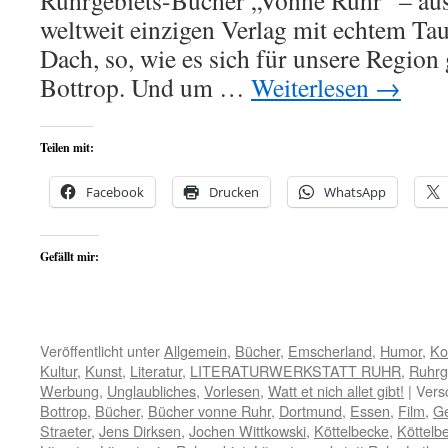
Ruhrgebiets-Bücher „Vonne Ruhr“ – au
weltweit einzigen Verlag mit echtem Ta
Dach, so, wie es sich für unsere Region 
Bottrop. Und um …
Weiterlesen
→
Teilen mit:
Facebook
Drucken
WhatsApp
Gefällt mir:
Veröffentlicht unter
Allgemein
,
Bücher
,
Emscherland
,
Humor
,
Ko
Kultur
,
Kunst
,
Literatur
,
LITERATURWERKSTATT RUHR
,
Ruhrg
Werbung
,
Unglaubliches
,
Vorlesen
,
Watt et nich allet gibt!
|
Vers
Bottrop
,
Bücher
,
Bücher vonne Ruhr
,
Dortmund
,
Essen
,
Film
,
Ge
Straeter
,
Jens Dirksen
,
Jochen Wittkowski
,
Köttelbecke
,
Köttelb