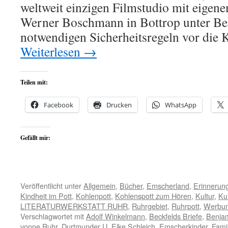
weltweit einzigen Filmstudio mit eigen
Werner Boschmann in Bottrop unter Bea
notwendigen Sicherheitsregeln vor die
Weiterlesen
→
Teilen mit:
Facebook
Drucken
WhatsApp
Gefällt mir:
Veröffentlicht unter
Allgemein
,
Bücher
,
Emscherland
,
Erinnerun
Kindheit im Pott
,
Kohlenpott
,
Kohlenspott zum Hören
,
Kultur
,
Ku
LITERATURWERKSTATT RUHR
,
Ruhrgebiet
,
Ruhrpott
,
Werbu
Verschlagwortet mit
Adolf Winkelmann
,
Beckfelds Briefe
,
Benja
vonne Ruhr
,
Durtmunder U
,
Elke Schleich
,
Emscherkinder
,
Famil