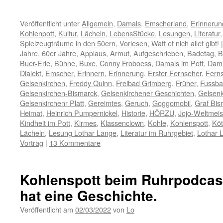
Veröffentlicht unter
Allgemein
,
Damals
,
Emscherland
,
Erinneru
Kohlenpott
,
Kultur
,
Lächeln
,
LebensStücke
,
Lesungen
,
Literatur
Spielzeugträume in den 50ern
,
Vorlesen
,
Watt et nich allet gibt!
|
Jahre
,
60er Jahre
,
Applaus
,
Armut
,
Aufgeschrieben
,
Badetag
,
B
Buer-Erle
,
Bühne
,
Buxe
,
Conny Froboess
,
Damals im Pott
,
Dama
Dialekt
,
Emscher
,
Erinnern
,
Erinnerung
,
Erster Fernseher
,
Fern
Gelsenkirchen
,
Freddy Quinn
,
Freibad Grimberg
,
Früher
,
Fussbal
Gelsenkirchen-Bismarck
,
Gelsenkirchener Geschichten
,
Gelsenk
Gelsenkirchenr Platt
,
Gereimtes
,
Geruch
,
Goggomobil
,
Graf Bis
Heimat
,
Heinrich Pumpernickel
,
Historie
,
HÖRZU
,
Jojo-Weltmeis
Kindheit im Pott
,
Kirmes
,
Klassenclown
,
Kohle
,
Kohlenspott
,
Köt
Lächeln
,
Lesung Lothar Lange
,
Literatur im Ruhrgebiet
,
Lothar 
Vortrag
|
13 Kommentare
Kohlenspott beim Ruhrpodcas
hat eine Geschichte.
Veröffentlicht am
02/03/2022
von
Lo