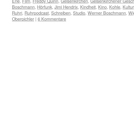
Erle
,
Film
,
Freddy Quinn
,
Gelsenkirchen
,
Gelsenkirchener Gesch
Boschmann
,
Hörfunk
,
Jimi Hendrix
,
Kindheit
,
Kino
,
Kohle
,
Kultur
Ruhri
,
Ruhrpodcast
,
Schreiben
,
Studio
,
Werner Boschmann
,
Wi
Oberpichler
|
6 Kommentare