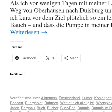
Als ich vor wenigen Tagen mit meiner 
Weg von Oberhausen nach Duisburg unt
ich kurz vor dem Ziel plötzlich so ein l
Bauch – und dass die Pumpe in meiner 
Weiterlesen
→
Teilen mit:
Facebook
X
Mehr
Gefällt mir:
Veröffentlicht unter
Allgemein
,
Emscherland
,
Humor
,
Kohlenpott
Podcast
,
Ruhrgebiet
,
Ruhrpott
,
Watt et nich allet gibt!
,
Wortspiel
Jahre
,
Bergbau
,
Buch
,
Bücher
,
Buer-Erle
,
Damals
,
Damals im R