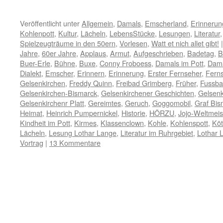
Veröffentlicht unter
Allgemein
,
Damals
,
Emscherland
,
Erinneru
Kohlenpott
,
Kultur
,
Lächeln
,
LebensStücke
,
Lesungen
,
Literatur
Spielzeugträume in den 50ern
,
Vorlesen
,
Watt et nich allet gibt!
|
Jahre
,
60er Jahre
,
Applaus
,
Armut
,
Aufgeschrieben
,
Badetag
,
B
Buer-Erle
,
Bühne
,
Buxe
,
Conny Froboess
,
Damals im Pott
,
Dama
Dialekt
,
Emscher
,
Erinnern
,
Erinnerung
,
Erster Fernseher
,
Fern
Gelsenkirchen
,
Freddy Quinn
,
Freibad Grimberg
,
Früher
,
Fussbal
Gelsenkirchen-Bismarck
,
Gelsenkirchener Geschichten
,
Gelsenk
Gelsenkirchenr Platt
,
Gereimtes
,
Geruch
,
Goggomobil
,
Graf Bis
Heimat
,
Heinrich Pumpernickel
,
Historie
,
HÖRZU
,
Jojo-Weltmeis
Kindheit im Pott
,
Kirmes
,
Klassenclown
,
Kohle
,
Kohlenspott
,
Köt
Lächeln
,
Lesung Lothar Lange
,
Literatur im Ruhrgebiet
,
Lothar 
Vortrag
|
13 Kommentare