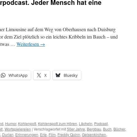
rpodcast. Jeder Mensch hat eine
iner Limousine auf dem Weg von Oberhausen nach Duisburg
or dem Ziel plötzlich so ein leichtes Kribbeln im Bauch – und
 etwas …
Weiterlesen
→
WhatsApp
X
Bluesky
nd
,
Humor
,
Kohlenpott
,
Kohlenspott zum Hören
,
Lächeln
,
Podcast
,
t!
,
Wortspielereien
|
Verschlagwortet mit
50er Jahre
,
Bergbau
,
Buch
,
Bücher
,
t
,
Durian
,
Erinnerungen
,
Erle
,
Film
,
Freddy Quinn
,
Gelsenkirchen
,