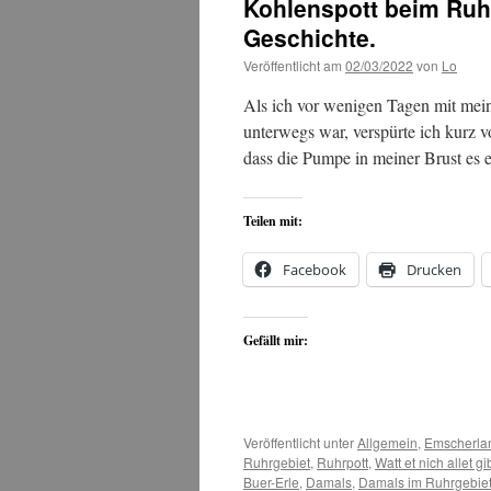
Kohlenspott beim Ruh
Geschichte.
Veröffentlicht am
02/03/2022
von
Lo
Als ich vor wenigen Tagen mit me
unterwegs war, verspürte ich kurz v
dass die Pumpe in meiner Brust es
Teilen mit:
Facebook
Drucken
Gefällt mir:
Veröffentlicht unter
Allgemein
,
Emscherla
Ruhrgebiet
,
Ruhrpott
,
Watt et nich allet gib
Buer-Erle
,
Damals
,
Damals im Ruhrgebie