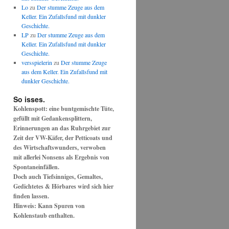
Lo
zu
Der stumme Zeuge aus dem
Keller. Ein Zufallsfund mit dunkler
Geschichte.
LP
zu
Der stumme Zeuge aus dem
Keller. Ein Zufallsfund mit dunkler
Geschichte.
versspielerin
zu
Der stumme Zeuge
aus dem Keller. Ein Zufallsfund mit
dunkler Geschichte.
So isses.
Kohlenspott: eine buntgemischte Tüte,
gefüllt mit Gedankensplittern,
Erinnerungen an das Ruhrgebiet zur
Zeit der VW-Käfer, der Petticoats und
des Wirtschaftswunders, verwoben
mit allerlei Nonsens als Ergebnis von
Spontaneinfällen.
Doch auch Tiefsinniges, Gemaltes,
Gedichtetes & Hörbares wird sich hier
finden lassen.
Hinweis: Kann Spuren von
Kohlenstaub enthalten.