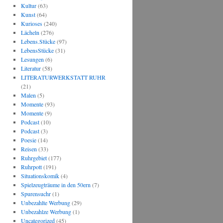
Kultur
(63)
Kunst
(64)
Kurioses
(240)
Lächeln
(276)
Lebens.Stücke
(97)
LebensStücke
(31)
Lesungen
(6)
Literatur
(58)
LITERATURWERKSTATT RUHR
(21)
Malen
(5)
Momente
(93)
Momente
(9)
Podcast
(10)
Podcast
(3)
Poesie
(14)
Reisen
(33)
Ruhrgebiet
(177)
Ruhrpott
(191)
Situationskomik
(4)
Spielzeugträume in den 50ern
(7)
Spurensuchr
(1)
Unbezahlte Werbung
(29)
Unbezahlze Werbung
(1)
Uncategorized
(45)