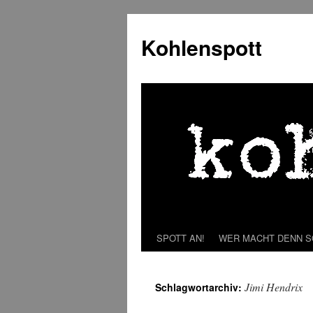
Zum
Inhalt
Kohlenspott
springen
SPOTT AN!
WER MACHT DENN 
Jimi Hendrix
Schlagwortarchiv: