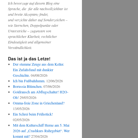
Ich bevorzuge auf diesem Blog eine
Sprache, die für alle nachvollziehbar ist
und breite Akzeptanz findet,
und verzichte daher auf Sonderzeichen –
wie Sternchen, Doppelpunkte oder
Unterstriche – zugunsten von
sprachlicher Klarheit, rechtlicher
Eindeutigkeit und allgemeiner
Verständlichkeit.
Das ist ja das Letze!
Der stumme Zeuge aus dem Keller.
Ein Zufallsfund mit dunkler
Geschichte.
04/08/2026
Ich bin Fußballdumm.
12/06/2026
Borussia Blümchen.
07/06/2026
Goldrausch am Abflugschalter! H2O-
Oh!
29/05/2026
Omma-freie Zone in Griechenland?
13/05/2026
Ein Schrei beim Frühstück!
02/05/2026
Mit dem Kulturschiff Herne am 5. Mai
2026 auf „Crashkurs Ruhrgebiet“. Wer
kommt mit?
27/04/2026