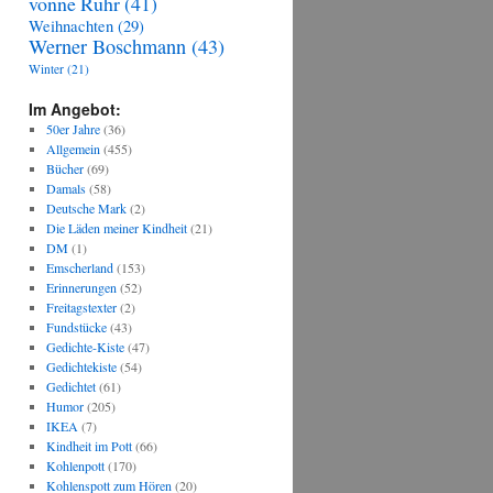
vonne Ruhr
(41)
Weihnachten
(29)
Werner Boschmann
(43)
Winter
(21)
Im Angebot:
50er Jahre
(36)
Allgemein
(455)
Bücher
(69)
Damals
(58)
Deutsche Mark
(2)
Die Läden meiner Kindheit
(21)
DM
(1)
Emscherland
(153)
Erinnerungen
(52)
Freitagstexter
(2)
Fundstücke
(43)
Gedichte-Kiste
(47)
Gedichtekiste
(54)
Gedichtet
(61)
Humor
(205)
IKEA
(7)
Kindheit im Pott
(66)
Kohlenpott
(170)
Kohlenspott zum Hören
(20)