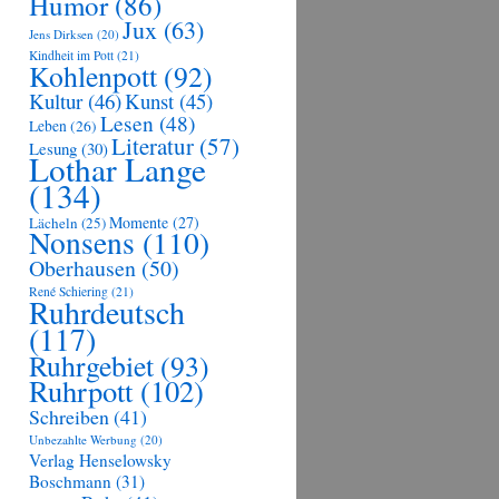
Humor
(86)
Jux
(63)
Jens Dirksen
(20)
Kindheit im Pott
(21)
Kohlenpott
(92)
Kultur
(46)
Kunst
(45)
Lesen
(48)
Leben
(26)
Literatur
(57)
Lesung
(30)
Lothar Lange
(134)
Momente
(27)
Lächeln
(25)
Nonsens
(110)
Oberhausen
(50)
René Schiering
(21)
Ruhrdeutsch
(117)
Ruhrgebiet
(93)
Ruhrpott
(102)
Schreiben
(41)
Unbezahlte Werbung
(20)
Verlag Henselowsky
Boschmann
(31)