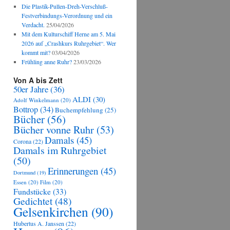
Die Plastik-Pullen-Dreh-Verschluß-
Festverbindungs-Verordnung und ein
Verdacht.
25/04/2026
Mit dem Kulturschiff Herne am 5. Mai
2026 auf „Crashkurs Ruhrgebiet“. Wer
kommt mit?
03/04/2026
Frühling anne Ruhr?
23/03/2026
Von A bis Zett
50er Jahre
(36)
ALDI
(30)
Adolf Winkelmann
(20)
Bottrop
(34)
Buchempfehlung
(25)
Bücher
(56)
Bücher vonne Ruhr
(53)
Damals
(45)
Corona
(22)
Damals im Ruhrgebiet
(50)
Erinnerungen
(45)
Dortmund
(19)
Essen
(20)
Film
(20)
Fundstücke
(33)
Gedichtet
(48)
Gelsenkirchen
(90)
Hubertus A. Janssen
(22)