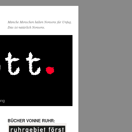
Manche Menschen halten Nonsens für Unfug.
Das ist natürlich Nonsens.
ung
BÜCHER VONNE RUHR: