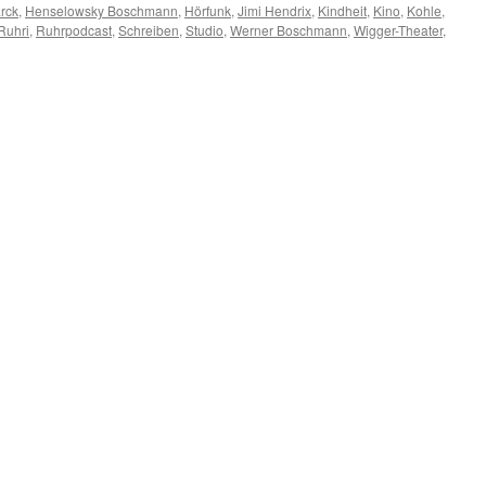
rck
,
Henselowsky Boschmann
,
Hörfunk
,
Jimi Hendrix
,
Kindheit
,
Kino
,
Kohle
,
Ruhri
,
Ruhrpodcast
,
Schreiben
,
Studio
,
Werner Boschmann
,
Wigger-Theater
,