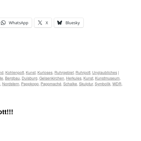
WhatsApp
X
Bluesky
nd
,
Kohlenpott
,
Kunst
,
Kurioses
,
Ruhrgebiet
,
Ruhrpott
,
Unglaubliches
|
de
,
Bergbau
,
Duisburg
,
Gelsenkirchen
,
Herkules
,
Kunst
,
Kunstmuseum
,
z
,
Nordstern
,
Pappkopp
,
Pappmaché
,
Schalke
,
Skulptur
,
Symbolik
,
WDR
,
t!!!