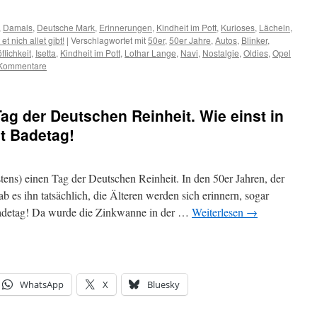
,
Damals
,
Deutsche Mark
,
Erinnerungen
,
Kindheit im Pott
,
Kurioses
,
Lächeln
,
et nich allet gibt!
|
Verschlagwortet mit
50er
,
50er Jahre
,
Autos
,
Blinker
,
flichkeit
,
Isetta
,
Kindheit im Pott
,
Lothar Lange
,
Navi
,
Nostalgie
,
Oldies
,
Opel
Kommentare
g der Deutschen Reinheit. Wie einst in
t Badetag!
tens) einen Tag der Deutschen Reinheit. In den 50er Jahren, der
b es ihn tatsächlich, die Älteren werden sich erinnern, sogar
adetag! Da wurde die Zinkwanne in der …
Weiterlesen
→
WhatsApp
X
Bluesky