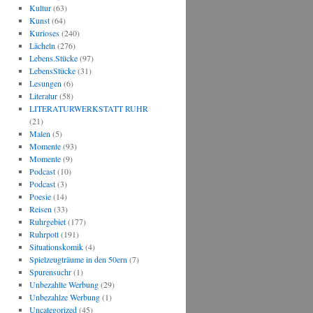
Kultur
(63)
Kunst
(64)
Kurioses
(240)
Lächeln
(276)
Lebens.Stücke
(97)
LebensStücke
(31)
Lesungen
(6)
Literatur
(58)
LITERATURWERKSTATT RUHR
(21)
Malen
(5)
Momente
(93)
Momente
(9)
Podcast
(10)
Podcast
(3)
Poesie
(14)
Reisen
(33)
Ruhrgebiet
(177)
Ruhrpott
(191)
Situationskomik
(4)
Spielzeugträume in den 50ern
(7)
Spurensuchr
(1)
Unbezahlte Werbung
(29)
Unbezahlze Werbung
(1)
Uncategorized
(45)