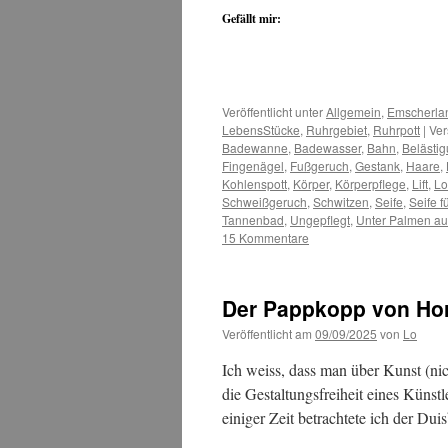
Gefällt mir:
Veröffentlicht unter
Allgemein
,
Emscherla
LebensStücke
,
Ruhrgebiet
,
Ruhrpott
|
Ver
Badewanne
,
Badewasser
,
Bahn
,
Belästi
Fingenägel
,
Fußgeruch
,
Gestank
,
Haare
,
Kohlenspott
,
Körper
,
Körperpflege
,
Lift
,
Lo
Schweißgeruch
,
Schwitzen
,
Seife
,
Seife fü
Tannenbad
,
Ungepflegt
,
Unter Palmen au
15 Kommentare
Der Pappkopp von Hor
Veröffentlicht am
09/09/2025
von
Lo
Ich weiss, dass man über Kunst (nich
die Gestaltungsfreiheit eines Künst
einiger Zeit betrachtete ich der 