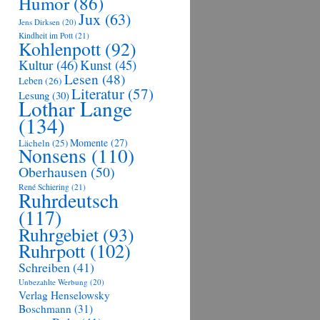
Humor
(86)
Jux
(63)
Jens Dirksen
(20)
Kindheit im Pott
(21)
Kohlenpott
(92)
Kultur
(46)
Kunst
(45)
Lesen
(48)
Leben
(26)
Literatur
(57)
Lesung
(30)
Lothar Lange
(134)
Momente
(27)
Lächeln
(25)
Nonsens
(110)
Oberhausen
(50)
René Schiering
(21)
Ruhrdeutsch
(117)
Ruhrgebiet
(93)
Ruhrpott
(102)
Schreiben
(41)
Unbezahlte Werbung
(20)
Verlag Henselowsky
Boschmann
(31)