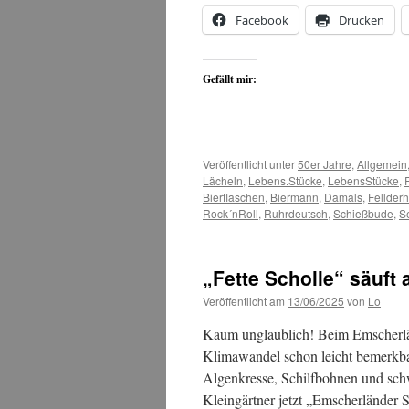
Facebook
Drucken
Gefällt mir:
Veröffentlicht unter
50er Jahre
,
Allgemein
Lächeln
,
Lebens.Stücke
,
LebensStücke
,
Bierflaschen
,
Biermann
,
Damals
,
Fellderh
Rock´nRoll
,
Ruhrdeutsch
,
Schießbude
,
Se
„Fette Scholle“ säuft 
Veröffentlicht am
13/06/2025
von
Lo
Kaum unglaublich! Beim Emscherlän
Klimawandel schon leicht bemerkbar
Algenkresse, Schilfbohnen und schw
Kleingärtner jetzt „Emscherlände