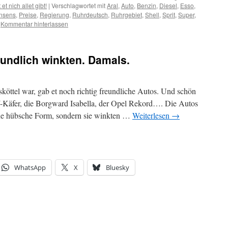
 et nich allet gibt!
|
Verschlagwortet mit
Aral
,
Auto
,
Benzin
,
Diesel
,
Esso
,
nsens
,
Preise
,
Regierung
,
Ruhrdeutsch
,
Ruhrgebiet
,
Shell
,
Sprit
,
Super
,
Kommentar hinterlassen
eundlich winkten. Damals.
sköttel war, gab et noch richtig freundliche Autos. Und schön
-Käfer, die Borgward Isabella, der Opel Rekord…. Die Autos
eine hübsche Form, sondern sie winkten …
Weiterlesen
→
WhatsApp
X
Bluesky