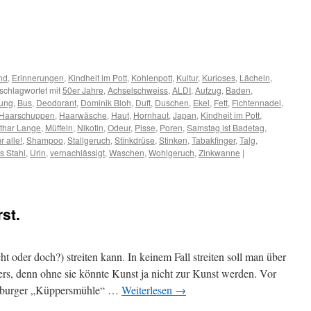
nd
,
Erinnerungen
,
Kindheit im Pott
,
Kohlenpott
,
Kultur
,
Kurioses
,
Lächeln
,
schlagwortet mit
50er Jahre
,
Achselschweiss
,
ALDI
,
Aufzug
,
Baden
,
gung
,
Bus
,
Deodorant
,
Dominik Bloh
,
Duft
,
Duschen
,
Ekel
,
Fett
,
Fichtennadel
,
Haarschuppen
,
Haarwäsche
,
Haut
,
Hornhaut
,
Japan
,
Kindheit im Pott
,
thar Lange
,
Müffeln
,
Nikotin
,
Odeur
,
Pisse
,
Poren
,
Samstag ist Badetag
,
r alle!
,
Shampoo
,
Stallgeruch
,
Stinkdrüse
,
Stinken
,
Tabakfinger
,
Talg
,
s Stahl
,
Urin
,
vernachlässigt
,
Waschen
,
Wohlgeruch
,
Zinkwanne
|
st.
t oder doch?) streiten kann. In keinem Fall streiten soll man über
lers, denn ohne sie könnte Kunst ja nicht zur Kunst werden. Vor
Duisburger „Küppersmühle“ …
Weiterlesen
→