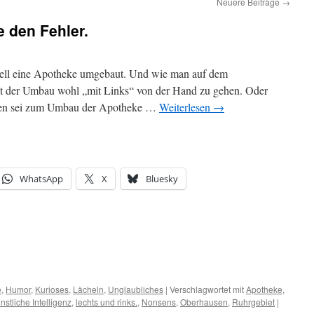
Neuere Beiträge
→
e den Fehler.
uell eine Apotheke umgebaut. Und wie man auf dem
int der Umbau wohl „mit Links“ von der Hand zu gehen. Oder
ngen sei zum Umbau der Apotheke …
Weiterlesen
→
WhatsApp
X
Bluesky
e
,
Humor
,
Kurioses
,
Lächeln
,
Unglaubliches
|
Verschlagwortet mit
Apotheke
,
nstliche Intelligenz
,
lechts und rinks.
,
Nonsens
,
Oberhausen
,
Ruhrgebiet
|