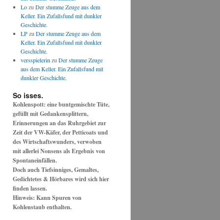
Lo
zu
Der stumme Zeuge aus dem
Keller. Ein Zufallsfund mit dunkler
Geschichte.
LP
zu
Der stumme Zeuge aus dem
Keller. Ein Zufallsfund mit dunkler
Geschichte.
versspielerin
zu
Der stumme Zeuge
aus dem Keller. Ein Zufallsfund mit
dunkler Geschichte.
So isses.
Kohlenspott: eine buntgemischte Tüte,
gefüllt mit Gedankensplittern,
Erinnerungen an das Ruhrgebiet zur
Zeit der VW-Käfer, der Petticoats und
des Wirtschaftswunders, verwoben
mit allerlei Nonsens als Ergebnis von
Spontaneinfällen.
Doch auch Tiefsinniges, Gemaltes,
Gedichtetes & Hörbares wird sich hier
finden lassen.
Hinweis: Kann Spuren von
Kohlenstaub enthalten.