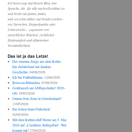
Ich bevorzuge auf diesem Blog eine
Sprache, die für alle nachvollziehbar ist
und breite Akzeptanz findet,
und verzichte daher auf Sonderzeichen –
wie Sternchen, Doppelpunkte oder
Unterstriche – zugunsten von
sprachlicher Klarheit, rechtlicher
Eindeutigkeit und allgemeiner
Verständlichkeit.
Das ist ja das Letze!
Der stumme Zeuge aus dem Keller.
Ein Zufallsfund mit dunkler
Geschichte.
04/08/2026
Ich bin Fußballdumm.
12/06/2026
Borussia Blümchen.
07/06/2026
Goldrausch am Abflugschalter! H2O-
Oh!
29/05/2026
Omma-freie Zone in Griechenland?
13/05/2026
Ein Schrei beim Frühstück!
02/05/2026
Mit dem Kulturschiff Herne am 5. Mai
2026 auf „Crashkurs Ruhrgebiet“. Wer
kommt mit?
27/04/2026