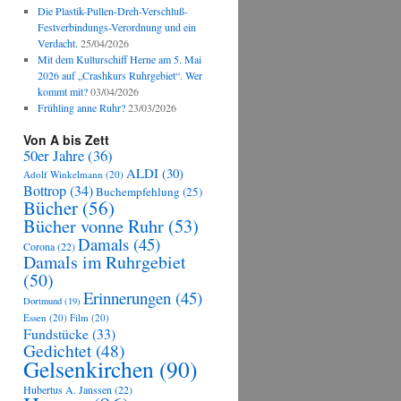
Die Plastik-Pullen-Dreh-Verschluß-
Festverbindungs-Verordnung und ein
Verdacht.
25/04/2026
Mit dem Kulturschiff Herne am 5. Mai
2026 auf „Crashkurs Ruhrgebiet“. Wer
kommt mit?
03/04/2026
Frühling anne Ruhr?
23/03/2026
Von A bis Zett
50er Jahre
(36)
ALDI
(30)
Adolf Winkelmann
(20)
Bottrop
(34)
Buchempfehlung
(25)
Bücher
(56)
Bücher vonne Ruhr
(53)
Damals
(45)
Corona
(22)
Damals im Ruhrgebiet
(50)
Erinnerungen
(45)
Dortmund
(19)
Essen
(20)
Film
(20)
Fundstücke
(33)
Gedichtet
(48)
Gelsenkirchen
(90)
Hubertus A. Janssen
(22)