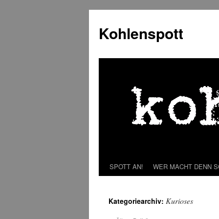
Zum
Inhalt
Kohlenspott
springen
SPOTT AN!
WER MACHT DENN 
Kurioses
Kategoriearchiv: