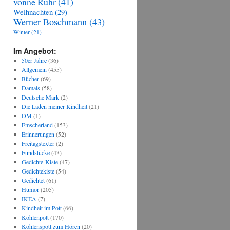
vonne Ruhr
(41)
Weihnachten
(29)
Werner Boschmann
(43)
Winter
(21)
Im Angebot:
50er Jahre
(36)
Allgemein
(455)
Bücher
(69)
Damals
(58)
Deutsche Mark
(2)
Die Läden meiner Kindheit
(21)
DM
(1)
Emscherland
(153)
Erinnerungen
(52)
Freitagstexter
(2)
Fundstücke
(43)
Gedichte-Kiste
(47)
Gedichtekiste
(54)
Gedichtet
(61)
Humor
(205)
IKEA
(7)
Kindheit im Pott
(66)
Kohlenpott
(170)
Kohlenspott zum Hören
(20)