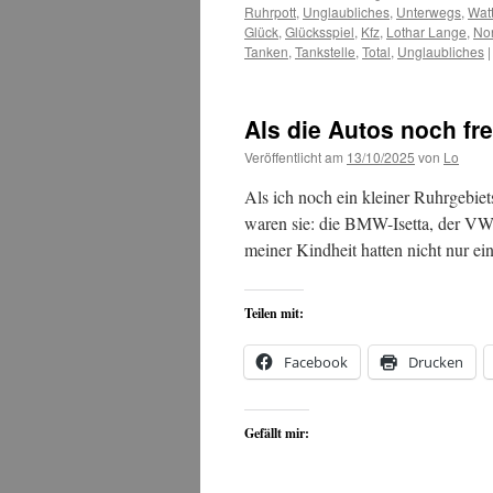
Ruhrpott
,
Unglaubliches
,
Unterwegs
,
Watt
Glück
,
Glücksspiel
,
Kfz
,
Lothar Lange
,
No
Tanken
,
Tankstelle
,
Total
,
Unglaubliches
|
Als die Autos noch fr
Veröffentlicht am
13/10/2025
von
Lo
Als ich noch ein kleiner Ruhrgebiet
waren sie: die BMW-Isetta, der VW
meiner Kindheit hatten nicht nur 
Teilen mit:
Facebook
Drucken
Gefällt mir: