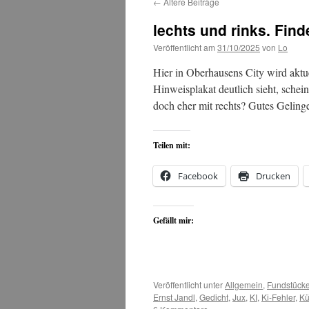
←
Ältere Beiträge
lechts und rinks. Find
Veröffentlicht am
31/10/2025
von
Lo
Hier in Oberhausens City wird akt
Hinweisplakat deutlich sieht, sche
doch eher mit rechts? Gutes Geli
Teilen mit:
Facebook
Drucken
Gefällt mir:
Veröffentlicht unter
Allgemein
,
Fundstück
Ernst Jandl
,
Gedicht
,
Jux
,
KI
,
Ki-Fehler
,
Kü