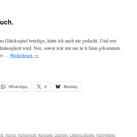
auch.
m Glücksspiel beteilige, hätte ich auch nie gedacht. Und erst
gelmässigkeit wird. Nee, sowat wär mir nie in´n Sinn gekommen.
mer …
Weiterlesen
→
WhatsApp
X
Bluesky
nd
,
Humor
,
Kohlenpott
,
Kurioses
,
Lächeln
,
Lebens.Stücke
,
Ruhrgebiet
,