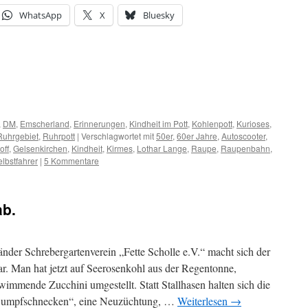
WhatsApp
X
Bluesky
,
DM
,
Emscherland
,
Erinnerungen
,
Kindheit im Pott
,
Kohlenpott
,
Kurioses
,
Ruhrgebiet
,
Ruhrpott
|
Verschlagwortet mit
50er
,
60er Jahre
,
Autoscooter
,
off
,
Gelsenkirchen
,
Kindheit
,
Kirmes
,
Lothar Lange
,
Raupe
,
Raupenbahn
,
lbstfahrer
|
5 Kommentare
ab.
der Schrebergartenverein „Fette Scholle e.V.“ macht sich der
. Man hat jetzt auf Seerosenkohl aus der Regentonne,
immende Zucchini umgestellt. Statt Stallhasen halten sich die
r Sumpfschnecken“, eine Neuzüchtung, …
Weiterlesen
→