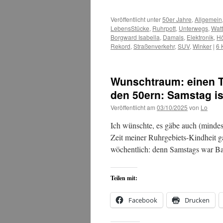
Veröffentlicht unter
50er Jahre
,
Allgemein
LebensStücke
,
Ruhrpott
,
Unterwegs
,
Watt 
Borgward Isabella
,
Damals
,
Elektronik
,
Hö
Rekord
,
Straßenverkehr
,
SUV
,
Winker
|
6 
Wunschtraum: einen Ta
den 50ern: Samstag is
Veröffentlicht am
03/10/2025
von
Lo
Ich wünschte, es gäbe auch (mindes
Zeit meiner Ruhrgebiets-Kindheit ga
wöchentlich: denn Samstags war B
Teilen mit:
Facebook
Drucken