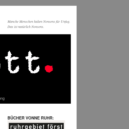
Manche Menschen halten Nonsens für Unfug.
Das ist natürlich Nonsens.
ung
BÜCHER VONNE RUHR: