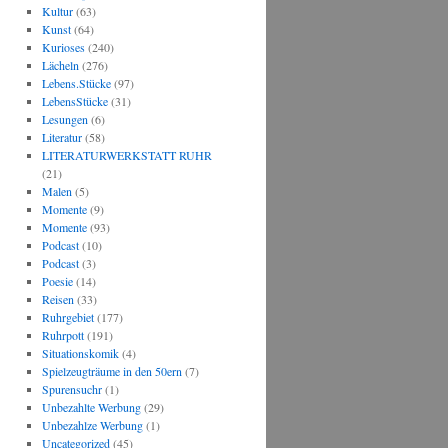
Kultur
(63)
Kunst
(64)
Kurioses
(240)
Lächeln
(276)
Lebens.Stücke
(97)
LebensStücke
(31)
Lesungen
(6)
Literatur
(58)
LITERATURWERKSTATT RUHR
(21)
Malen
(5)
Momente
(9)
Momente
(93)
Podcast
(10)
Podcast
(3)
Poesie
(14)
Reisen
(33)
Ruhrgebiet
(177)
Ruhrpott
(191)
Situationskomik
(4)
Spielzeugträume in den 50ern
(7)
Spurensuchr
(1)
Unbezahlte Werbung
(29)
Unbezahlze Werbung
(1)
Uncategorized
(45)