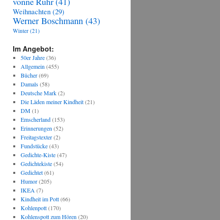
vonne Ruhr
(41)
Weihnachten
(29)
Werner Boschmann
(43)
Winter
(21)
Im Angebot:
50er Jahre
(36)
Allgemein
(455)
Bücher
(69)
Damals
(58)
Deutsche Mark
(2)
Die Läden meiner Kindheit
(21)
DM
(1)
Emscherland
(153)
Erinnerungen
(52)
Freitagstexter
(2)
Fundstücke
(43)
Gedichte-Kiste
(47)
Gedichtekiste
(54)
Gedichtet
(61)
Humor
(205)
IKEA
(7)
Kindheit im Pott
(66)
Kohlenpott
(170)
Kohlenspott zum Hören
(20)