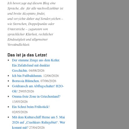
Ich bevorzuge auf diesem Blog eine
Sprache, die für alle nachvollziehbar ist
und breite Akzeptanz findet,
und verzichte daher auf Sonderzeichen –
wie Sternchen, Doppelpunkte oder
Unterstriche – zugunsten von
sprachlicher Klarheit, rechtlicher
Eindeutigkeit und allgemeiner
Verständlichkeit.
Das ist ja das Letze!
Der stumme Zeuge aus dem Keller.
Ein Zufallsfund mit dunkler
Geschichte.
04/08/2026
Ich bin Fußballdumm.
12/06/2026
Borussia Blümchen.
07/06/2026
Goldrausch am Abflugschalter! H2O-
Oh!
29/05/2026
Omma-freie Zone in Griechenland?
13/05/2026
Ein Schrei beim Frühstück!
02/05/2026
Mit dem Kulturschiff Herne am 5. Mai
2026 auf „Crashkurs Ruhrgebiet“. Wer
kommt mit?
27/04/2026