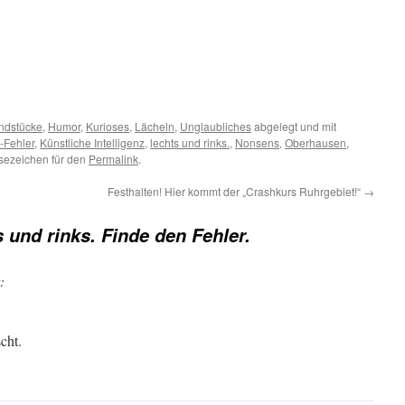
ndstücke
,
Humor
,
Kurioses
,
Lächeln
,
Unglaubliches
abgelegt und mit
-Fehler
,
Künstliche Intelligenz
,
lechts und rinks.
,
Nonsens
,
Oberhausen
,
esezeichen für den
Permalink
.
Festhalten! Hier kommt der „Crashkurs Ruhrgebiet!“
→
s und rinks. Finde den Fehler.
:
cht.