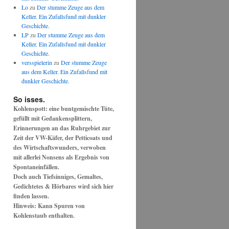
Lo
zu
Der stumme Zeuge aus dem
Keller. Ein Zufallsfund mit dunkler
Geschichte.
LP
zu
Der stumme Zeuge aus dem
Keller. Ein Zufallsfund mit dunkler
Geschichte.
versspielerin
zu
Der stumme Zeuge
aus dem Keller. Ein Zufallsfund mit
dunkler Geschichte.
So isses.
Kohlenspott: eine buntgemischte Tüte,
gefüllt mit Gedankensplittern,
Erinnerungen an das Ruhrgebiet zur
Zeit der VW-Käfer, der Petticoats und
des Wirtschaftswunders, verwoben
mit allerlei Nonsens als Ergebnis von
Spontaneinfällen.
Doch auch Tiefsinniges, Gemaltes,
Gedichtetes & Hörbares wird sich hier
finden lassen.
Hinweis: Kann Spuren von
Kohlenstaub enthalten.