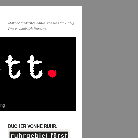
Manche Menschen halten Nonsens für Unfug.
Das ist natürlich Nonsens.
ung
BÜCHER VONNE RUHR: