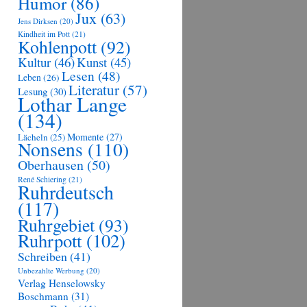
Humor
(86)
Jux
(63)
Jens Dirksen
(20)
Kindheit im Pott
(21)
Kohlenpott
(92)
Kultur
(46)
Kunst
(45)
Lesen
(48)
Leben
(26)
Literatur
(57)
Lesung
(30)
Lothar Lange
(134)
Momente
(27)
Lächeln
(25)
Nonsens
(110)
Oberhausen
(50)
René Schiering
(21)
Ruhrdeutsch
(117)
Ruhrgebiet
(93)
Ruhrpott
(102)
Schreiben
(41)
Unbezahlte Werbung
(20)
Verlag Henselowsky
Boschmann
(31)