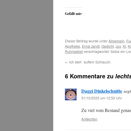
Gefällt mir:
Dieser Beitrag wurde unter
Allgemein
,
Fu
Apotheke
,
Ernst Jandl
,
Gedicht
,
Jux
,
KI
,
Ki
Ruhrgebiet
verschlagwortet. Setze ein L
←
Ich steh´ auffem Schlauch.
6 Kommentare zu
lecht
Daggi Dinkelschnitte
sagt
31/10/2025 um 12:50 Uhr
Zu viel vom Bestand genas
Antworten