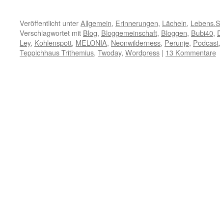
Veröffentlicht unter
Allgemein
,
Erinnerungen
,
Lächeln
,
Lebens.S
Verschlagwortet mit
Blog
,
Bloggemeinschaft
,
Bloggen
,
Bubi40
,
Ley
,
Kohlenspott
,
MELONIA
,
Neonwilderness
,
Perunje
,
Podcast
Teppichhaus Trithemius
,
Twoday
,
Wordpress
|
13 Kommentare