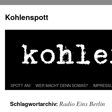
Zum
Inhalt
Kohlenspott
springen
SPOTT AN!
WER MACHT DENN SOWAS?
IMPRESS
Radio Eins Berlin
Schlagwortarchiv: