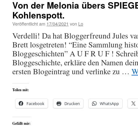
Von der Melonia übers SPIEG
Kohlenspott.
Veröffentlicht am
17/04/2021
von
Lo
Verdelli! Da hat Bloggerfreund Jules va
Brett losgetreten! “Eine Sammlung hist
Bloggeschichten” A U F R U F ! Schreib
Bloggeschichte, erkläre den Namen dein
ersten Blogeintrag und verlinke zu …
W
Teilen mit:
Facebook
Drucken
WhatsApp
Gefällt mir: