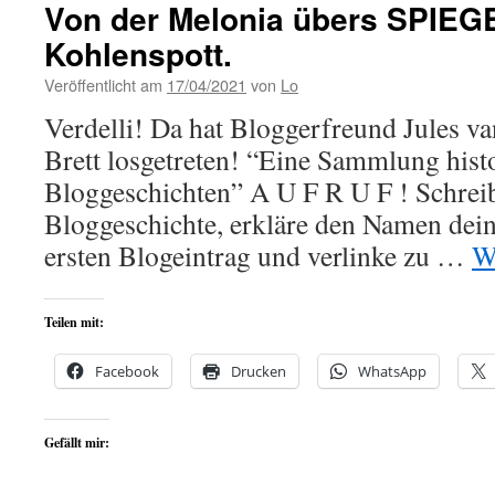
Von der Melonia übers SPIEG
Kohlenspott.
Veröffentlicht am
17/04/2021
von
Lo
Verdelli! Da hat Bloggerfreund Jules va
Brett losgetreten! “Eine Sammlung hist
Bloggeschichten” A U F R U F ! Schreib
Bloggeschichte, erkläre den Namen dein
ersten Blogeintrag und verlinke zu …
W
Teilen mit:
Facebook
Drucken
WhatsApp
Gefällt mir: