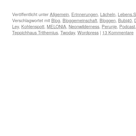
Veröffentlicht unter
Allgemein
,
Erinnerungen
,
Lächeln
,
Lebens.S
Verschlagwortet mit
Blog
,
Bloggemeinschaft
,
Bloggen
,
Bubi40
,
Ley
,
Kohlenspott
,
MELONIA
,
Neonwilderness
,
Perunje
,
Podcast
Teppichhaus Trithemius
,
Twoday
,
Wordpress
|
13 Kommentare