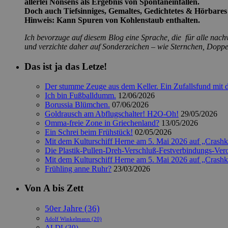
allerlei Nonsens als Ergebnis von Spontaneinfällen.
Doch auch Tiefsinniges, Gemaltes, Gedichtetes & Hörbares w
Hinweis: Kann Spuren von Kohlenstaub enthalten.
Ich bevorzuge auf diesem Blog eine Sprache, die für alle nachvo
und verzichte daher auf Sonderzeichen – wie Sternchen, Doppelp
Das ist ja das Letze!
Der stumme Zeuge aus dem Keller. Ein Zufallsfund mit d
Ich bin Fußballdumm.
12/06/2026
Borussia Blümchen.
07/06/2026
Goldrausch am Abflugschalter! H2O-Oh!
29/05/2026
Omma-freie Zone in Griechenland?
13/05/2026
Ein Schrei beim Frühstück!
02/05/2026
Mit dem Kulturschiff Herne am 5. Mai 2026 auf „Crash
Die Plastik-Pullen-Dreh-Verschluß-Festverbindungs-Ver
Mit dem Kulturschiff Herne am 5. Mai 2026 auf „Crash
Frühling anne Ruhr?
23/03/2026
Von A bis Zett
50er Jahre
(36)
Adolf Winkelmann
(20)
ALDI
(30)