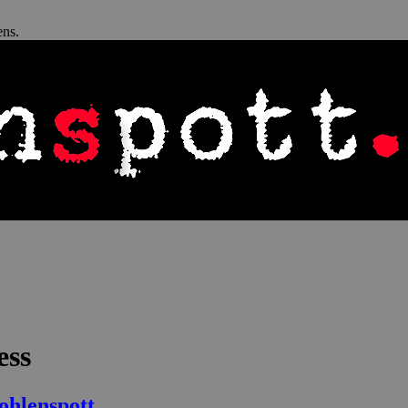
ens.
ess
hlenspott.