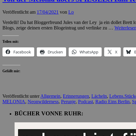
Veröffentlicht am
17/04/2021
von
Lo
Verdelli! Da hat Bloggerfreund Jules van der Ley ja ein dollet Bret
Blogs, zeige deinen ersten Blogeintrag und verlinke zu …
Weiterlese
Teilen mit:
Facebook
Drucken
WhatsApp
X
Gefällt mir:
Veröffentlicht unter
Allgemein
,
Erinnerungen
,
Lächeln
,
Lebens.Stück
MELONIA
,
Neonwilderness
,
Perunje
,
Podcast
,
Radio Eins Berlin
,
Sp
BÜCHER VONNE RUHR: