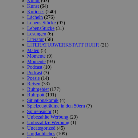
Kultur
(63)
Kunst
(64)
Kurioses
(240)
Lächeln
(276)
Lebens.Stücke
(97)
LebensStücke
(31)
Lesungen
(6)
Literatur
(58)
LITERATURWERKSTATT RUHR
(21)
Malen
(5)
Momente
(9)
Momente
(93)
Podcast
(10)
Podcast
(3)
Poesie
(14)
Reisen
(33)
Ruhrgebiet
(177)
Ruhrpott
(191)
Situationskomik
(4)
Spielzeugträume in den 50ern
(7)
Spurensuchr
(1)
Unbezahlte Werbung
(29)
Unbezahlze Werbung
(1)
Uncategorized
(45)
Unglaubliches
(109)