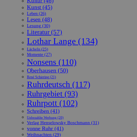
Kultur
(46)
Kunst
(45)
Leben
(26)
Lesen
(48)
Lesung
(30)
Literatur
(57)
Lothar Lange
(134)
Lächeln
(25)
Momente
(27)
Nonsens
(110)
Oberhausen
(50)
René Schiering
(21)
Ruhrdeutsch
(117)
Ruhrgebiet
(93)
Ruhrpott
(102)
Schreiben
(41)
Unbezahlte Werbung
(20)
Verlag Henselowsky Boschmann
(31)
vonne Ruhr
(41)
Weihnachten
(29)