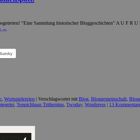
t losgetreten! “Eine Sammlung historischer Bloggeschichten” A U F R U
n
→
Bluesky
e
,
Wortspielereien
|
Verschlagwortet mit
Blog
,
Bloggemeinschaft
,
Blog
iegelei
,
Teppichhaus Trithemius
,
Twoday
,
Wordpress
|
13 Kommentar