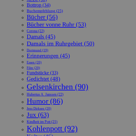
Bottrop
(34)
Buchempfehlung
(25)
Bücher
(56)
Bücher vonne Ruhr
(53)
Corona
(22)
Damals
(45)
Damals im Ruhrgebiet
(50)
Dortmund
(19)
Erinnerungen
(45)
Essen
(20)
Film
(20)
Fundstücke
(33)
Gedichtet
(48)
Gelsenkirchen
(90)
Hubertus A. Janssen
(22)
Humor
(86)
Jens Dirksen
(20)
Jux
(63)
Kindheit im Pott
(21)
Kohlenpott
(92)