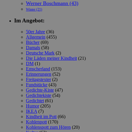
Werner Boschmann
(43)
Winter
(21)
Im Angebot:
50er Jahre
(36)
Allgemein
(455)
Bücher
(69)
Damals
(58)
Deutsche Mark
(2)
Die Läden meiner Kindheit
(21)
DM
(1)
Emscherland
(153)
Erinnerungen
(52)
Freitagstexter
(2)
Fundstücke
(43)
Gedichte-Kiste
(47)
Gedichtekiste
(54)
Gedichtet
(61)
Humor
(205)
IKEA
(7)
Kindheit im Pott
(66)
Kohlenpott
(170)
Kohlenspott zum Hören
(20)