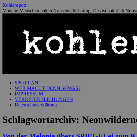
Zum
Kohlenspott
Inhalt
Manche Menschen halten Nonsens für Unfug. Das ist natürlich Nons
springen
SPOTT AN!
WER MACHT DENN SOWAS?
IMPRESSUM
VERÖFFENTLICHUNGEN
Datenschutzerklärung
Schlagwortarchiv:
Neonwildern
Von der Melonia übers SPIEGELei zum Ko