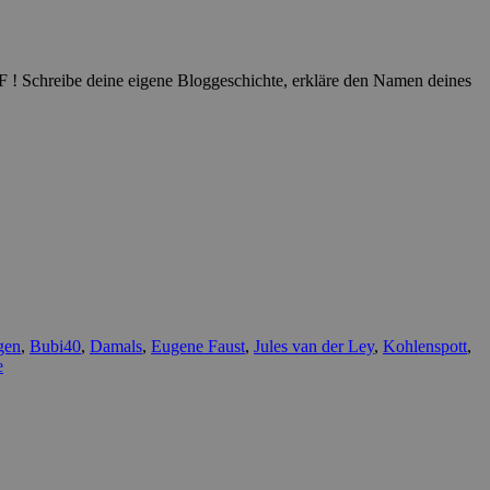
 F ! Schreibe deine eigene Bloggeschichte, erkläre den Namen deines
gen
,
Bubi40
,
Damals
,
Eugene Faust
,
Jules van der Ley
,
Kohlenspott
,
e