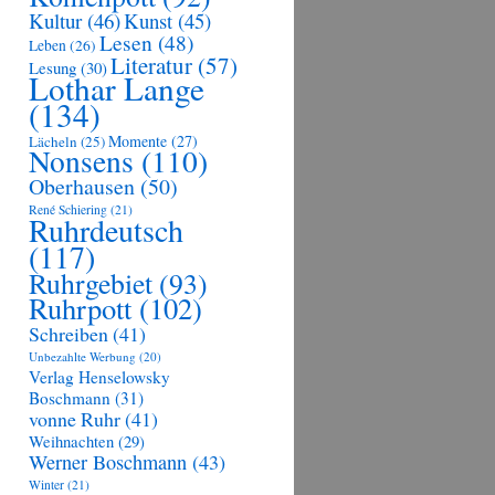
Kultur
(46)
Kunst
(45)
Lesen
(48)
Leben
(26)
Literatur
(57)
Lesung
(30)
Lothar Lange
(134)
Momente
(27)
Lächeln
(25)
Nonsens
(110)
Oberhausen
(50)
René Schiering
(21)
Ruhrdeutsch
(117)
Ruhrgebiet
(93)
Ruhrpott
(102)
Schreiben
(41)
Unbezahlte Werbung
(20)
Verlag Henselowsky
Boschmann
(31)
vonne Ruhr
(41)
Weihnachten
(29)
Werner Boschmann
(43)
Winter
(21)