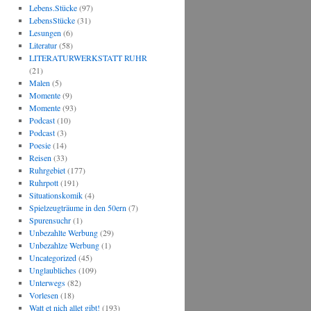
Lebens.Stücke
(97)
LebensStücke
(31)
Lesungen
(6)
Literatur
(58)
LITERATURWERKSTATT RUHR
(21)
Malen
(5)
Momente
(9)
Momente
(93)
Podcast
(10)
Podcast
(3)
Poesie
(14)
Reisen
(33)
Ruhrgebiet
(177)
Ruhrpott
(191)
Situationskomik
(4)
Spielzeugträume in den 50ern
(7)
Spurensuchr
(1)
Unbezahlte Werbung
(29)
Unbezahlze Werbung
(1)
Uncategorized
(45)
Unglaubliches
(109)
Unterwegs
(82)
Vorlesen
(18)
Watt et nich allet gibt!
(193)