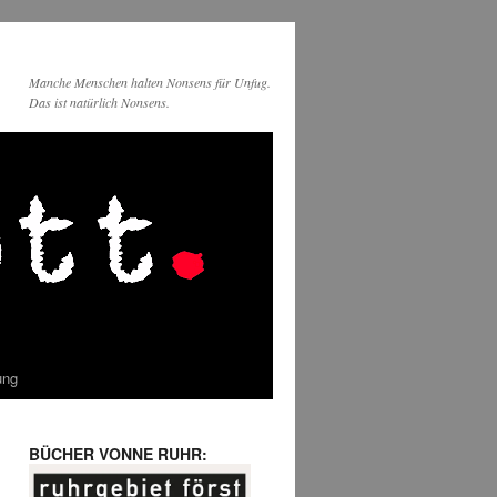
Manche Menschen halten Nonsens für Unfug.
Das ist natürlich Nonsens.
ung
BÜCHER VONNE RUHR: