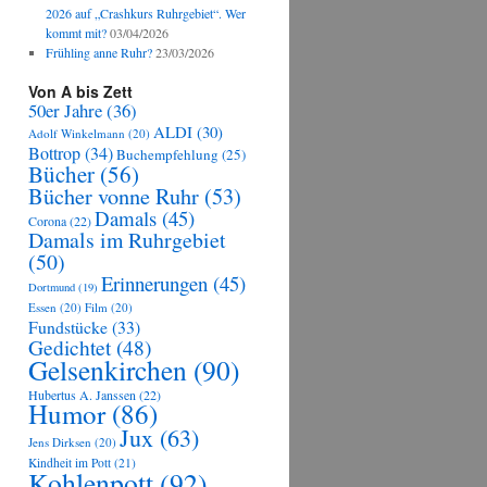
2026 auf „Crashkurs Ruhrgebiet“. Wer
kommt mit?
03/04/2026
Frühling anne Ruhr?
23/03/2026
Von A bis Zett
50er Jahre
(36)
ALDI
(30)
Adolf Winkelmann
(20)
Bottrop
(34)
Buchempfehlung
(25)
Bücher
(56)
Bücher vonne Ruhr
(53)
Damals
(45)
Corona
(22)
Damals im Ruhrgebiet
(50)
Erinnerungen
(45)
Dortmund
(19)
Essen
(20)
Film
(20)
Fundstücke
(33)
Gedichtet
(48)
Gelsenkirchen
(90)
Hubertus A. Janssen
(22)
Humor
(86)
Jux
(63)
Jens Dirksen
(20)
Kindheit im Pott
(21)
Kohlenpott
(92)