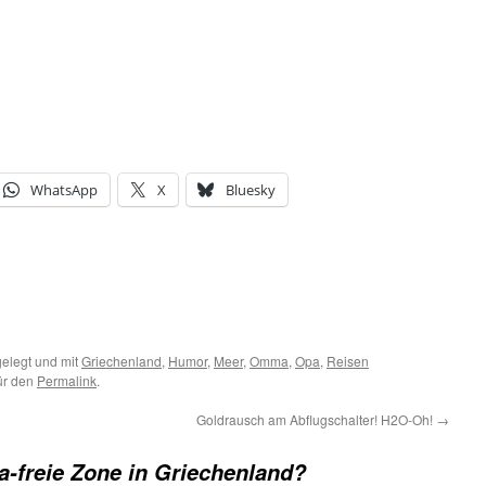
WhatsApp
X
Bluesky
elegt und mit
Griechenland
,
Humor
,
Meer
,
Omma
,
Opa
,
Reisen
für den
Permalink
.
Goldrausch am Abflugschalter! H2O-Oh!
→
freie Zone in Griechenland?