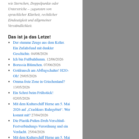
wie Sternchen, Doppelpunkte oder
Unterstriche – zugunsten von
sprachlicher Klarheit, rechtlicher
Eindeutigkeit und allgemeiner
Verständlichkeit.
Das ist ja das Letze!
Der stumme Zeuge aus dem Keller.
Ein Zufallsfund mit dunkler
Geschichte.
04/08/2026
Ich bin Fußballdumm.
12/06/2026
Borussia Blümchen.
07/06/2026
Goldrausch am Abflugschalter! H2O-
Oh!
29/05/2026
Omma-freie Zone in Griechenland?
13/05/2026
Ein Schrei beim Frühstück!
02/05/2026
Mit dem Kulturschiff Herne am 5. Mai
2026 auf „Crashkurs Ruhrgebiet“. Wer
kommt mit?
27/04/2026
Die Plastik-Pullen-Dreh-Verschluß-
Festverbindungs-Verordnung und ein
Verdacht.
25/04/2026
Mit dem Kulturschiff Herne am 5. Mai