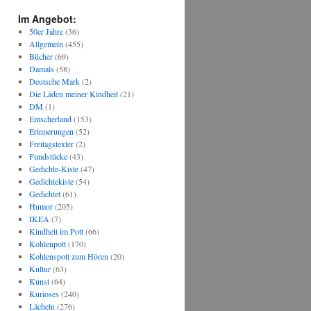
Im Angebot:
50er Jahre
(36)
Allgemein
(455)
Bücher
(69)
Damals
(58)
Deutsche Mark
(2)
Die Läden meiner Kindheit
(21)
DM
(1)
Emscherland
(153)
Erinnerungen
(52)
Freitagstexter
(2)
Fundstücke
(43)
Gedichte-Kiste
(47)
Gedichtekiste
(54)
Gedichtet
(61)
Humor
(205)
IKEA
(7)
Kindheit im Pott
(66)
Kohlenpott
(170)
Kohlenspott zum Hören
(20)
Kultur
(63)
Kunst
(64)
Kurioses
(240)
Lächeln
(276)