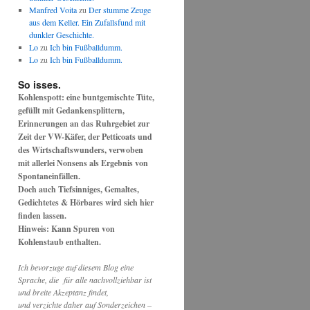
Manfred Voita
zu
Der stumme Zeuge
aus dem Keller. Ein Zufallsfund mit
dunkler Geschichte.
Lo
zu
Ich bin Fußballdumm.
Lo
zu
Ich bin Fußballdumm.
So isses.
Kohlenspott: eine buntgemischte Tüte,
gefüllt mit Gedankensplittern,
Erinnerungen an das Ruhrgebiet zur
Zeit der VW-Käfer, der Petticoats und
des Wirtschaftswunders, verwoben
mit allerlei Nonsens als Ergebnis von
Spontaneinfällen.
Doch auch Tiefsinniges, Gemaltes,
Gedichtetes & Hörbares wird sich hier
finden lassen.
Hinweis: Kann Spuren von
Kohlenstaub enthalten.
Ich bevorzuge auf diesem Blog eine
Sprache, die für alle nachvollziehbar ist
und breite Akzeptanz findet,
und verzichte daher auf Sonderzeichen –