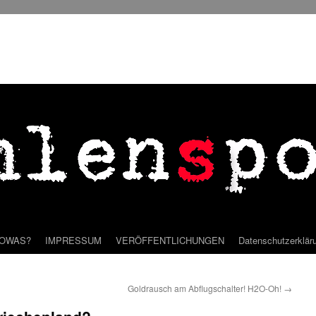
SOWAS?
IMPRESSUM
VERÖFFENTLICHUNGEN
Datenschutzerklär
Goldrausch am Abflugschalter! H2O-Oh!
→