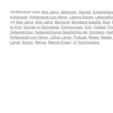
Veröffentlicht unter
50er Jahre
,
Allgemein
,
Damals
,
Emscherlan
Kohlenpott
,
Kohlenspott zum Hören
,
Lebens.Stücke
,
LebensStü
mit
50er Jahre
,
60er Jahre
,
Bismarck
,
Borgward Isabella
,
Buer
,
im Pott
,
Damals im Ruhrgebiet
,
Erinnerungen
,
Erle
,
Freibad
,
Fre
Gelsenkirchen
,
Gelsenkirchener-Geschichten.de
,
Grimberg
,
Her
Kohlenspott zum Hören
,
Lothar Lange
,
Podcast
,
Resse
,
Resser
Lange
,
Sutum
,
Wanne
,
Wanne-Eickel
|
27 Kommentare