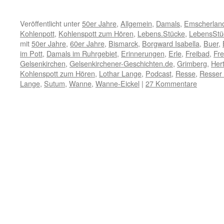
Veröffentlicht unter
50er Jahre
,
Allgemein
,
Damals
,
Emscherlan
Kohlenpott
,
Kohlenspott zum Hören
,
Lebens.Stücke
,
LebensStü
mit
50er Jahre
,
60er Jahre
,
Bismarck
,
Borgward Isabella
,
Buer
,
im Pott
,
Damals im Ruhrgebiet
,
Erinnerungen
,
Erle
,
Freibad
,
Fre
Gelsenkirchen
,
Gelsenkirchener-Geschichten.de
,
Grimberg
,
Her
Kohlenspott zum Hören
,
Lothar Lange
,
Podcast
,
Resse
,
Resser
Lange
,
Sutum
,
Wanne
,
Wanne-Eickel
|
27 Kommentare