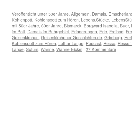
Veröffentlicht unter
50er Jahre
,
Allgemein
,
Damals
,
Emscherlan
Kohlenpott
,
Kohlenspott zum Hören
,
Lebens.Stücke
,
LebensStü
mit
50er Jahre
,
60er Jahre
,
Bismarck
,
Borgward Isabella
,
Buer
,
im Pott
,
Damals im Ruhrgebiet
,
Erinnerungen
,
Erle
,
Freibad
,
Fre
Gelsenkirchen
,
Gelsenkirchener-Geschichten.de
,
Grimberg
,
Her
Kohlenspott zum Hören
,
Lothar Lange
,
Podcast
,
Resse
,
Resser
Lange
,
Sutum
,
Wanne
,
Wanne-Eickel
|
27 Kommentare