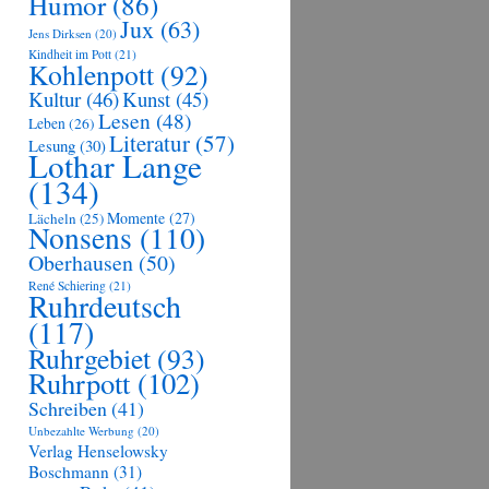
Humor
(86)
Jux
(63)
Jens Dirksen
(20)
Kindheit im Pott
(21)
Kohlenpott
(92)
Kultur
(46)
Kunst
(45)
Lesen
(48)
Leben
(26)
Literatur
(57)
Lesung
(30)
Lothar Lange
(134)
Momente
(27)
Lächeln
(25)
Nonsens
(110)
Oberhausen
(50)
René Schiering
(21)
Ruhrdeutsch
(117)
Ruhrgebiet
(93)
Ruhrpott
(102)
Schreiben
(41)
Unbezahlte Werbung
(20)
Verlag Henselowsky
Boschmann
(31)