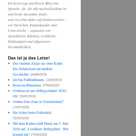
Ich bevorzuge auf diesem Blog eine
Sprache, die für alle nachvollziehbar ist
und breite Akzeptanz findet,
und verzichte daher auf Sonderzeichen –
wie Sternchen, Doppelpunkte oder
Unterstriche – zugunsten von
sprachlicher Klarheit, rechtlicher
Eindeutigkeit und allgemeiner
Verständlichkeit.
Das ist ja das Letze!
Der stumme Zeuge aus dem Keller.
Ein Zufallsfund mit dunkler
Geschichte.
04/08/2026
Ich bin Fußballdumm.
12/06/2026
Borussia Blümchen.
07/06/2026
Goldrausch am Abflugschalter! H2O-
Oh!
29/05/2026
Omma-freie Zone in Griechenland?
13/05/2026
Ein Schrei beim Frühstück!
02/05/2026
Mit dem Kulturschiff Herne am 5. Mai
2026 auf „Crashkurs Ruhrgebiet“. Wer
kommt mit?
27/04/2026