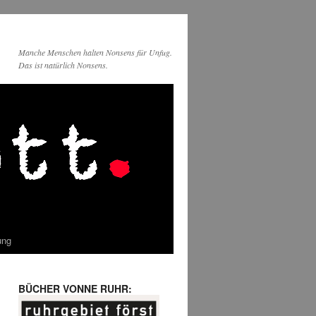
Manche Menschen halten Nonsens für Unfug.
Das ist natürlich Nonsens.
ung
BÜCHER VONNE RUHR: