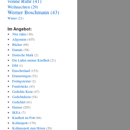
vonne Ruhr
(41)
Weihnachten
(29)
Werner Boschmann
(43)
Winter
(21)
Im Angebot:
50er Jahre
(36)
Allgemein
(455)
Bücher
(69)
Damals
(58)
Deutsche Mark
(2)
Die Läden meiner Kindheit
(21)
DM
(1)
Emscherland
(153)
Erinnerungen
(52)
Freitagstexter
(2)
Fundstücke
(43)
Gedichte-Kiste
(47)
Gedichtekiste
(54)
Gedichtet
(61)
Humor
(205)
IKEA
(7)
Kindheit im Pott
(66)
Kohlenpott
(170)
Kohlenspott zum Hören
(20)