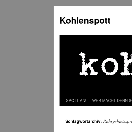
Zum
Inhalt
Kohlenspott
springen
SPOTT AN!
WER MACHT DENN 
Ruhrgebietsspr
Schlagwortarchiv: