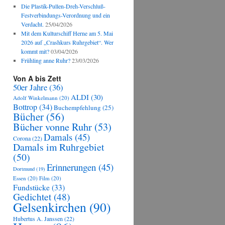
Die Plastik-Pullen-Dreh-Verschluß-
Festverbindungs-Verordnung und ein
Verdacht.
25/04/2026
Mit dem Kulturschiff Herne am 5. Mai
2026 auf „Crashkurs Ruhrgebiet“. Wer
kommt mit?
03/04/2026
Frühling anne Ruhr?
23/03/2026
Von A bis Zett
50er Jahre
(36)
ALDI
(30)
Adolf Winkelmann
(20)
Bottrop
(34)
Buchempfehlung
(25)
Bücher
(56)
Bücher vonne Ruhr
(53)
Damals
(45)
Corona
(22)
Damals im Ruhrgebiet
(50)
Erinnerungen
(45)
Dortmund
(19)
Essen
(20)
Film
(20)
Fundstücke
(33)
Gedichtet
(48)
Gelsenkirchen
(90)
Hubertus A. Janssen
(22)