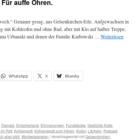
 Für auffe Ohren.
wech.“ Genauer gesag, aus Gelsenkirchen-Erle. Aufgewachsen in
mit Kohleofen und ohne Bad, aber mit Klo auf halber Treppe,
mma Urbanski und denen der Familie Karbowski …
Weiterlesen
WhatsApp
X
Bluesky
,
Damals
,
Emscherland
,
Erinnerungen
,
Fundstücke
,
Gedichte-Kiste
,
 im Pott
,
Kohlenpott
,
Kohlenspott zum Hören
,
Kultur
,
Lächeln
,
Podcast
,
ch allet gibt!
,
Wortspielereien
|
Verschlagwortet mit
Gelsenkirchen
,