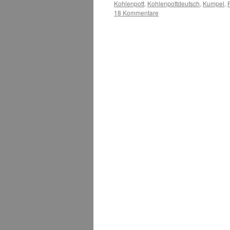
Kohlenpott
,
Kohlenpottdeutsch
,
Kumpel
,
P
18 Kommentare