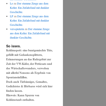
Lo
zu
Der stumme Zeuge aus dem
Keller. Ein Zufallsfund mit dunkler
Geschichte.
LP
zu
Der stumme Zeuge aus dem
Keller. Ein Zufallsfund mit dunkler
Geschichte.
versspielerin
zu
Der stumme Zeuge
aus dem Keller. Ein Zufallsfund mit
dunkler Geschichte.
So isses.
Kohlenspott: eine buntgemischte Tüte,
gefüllt mit Gedankensplittern,
Erinnerungen an das Ruhrgebiet zur
Zeit der VW-Käfer, der Petticoats und
des Wirtschaftswunders, verwoben
mit allerlei Nonsens als Ergebnis von
Spontaneinfällen.
Doch auch Tiefsinniges, Gemaltes,
Gedichtetes & Hörbares wird sich hier
finden lassen.
Hinweis: Kann Spuren von
Kohlenstaub enthalten.