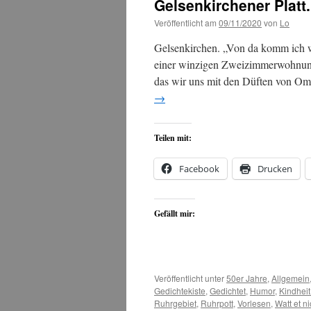
Gelsenkirchener Platt.
Veröffentlicht am
09/11/2020
von
Lo
Gelsenkirchen. „Von da komm ich 
einer winzigen Zweizimmerwohnung 
das wir uns mit den Düften von O
→
Teilen mit:
Facebook
Drucken
Gefällt mir:
Veröffentlicht unter
50er Jahre
,
Allgemein
Gedichtekiste
,
Gedichtet
,
Humor
,
Kindheit
Ruhrgebiet
,
Ruhrpott
,
Vorlesen
,
Watt et ni