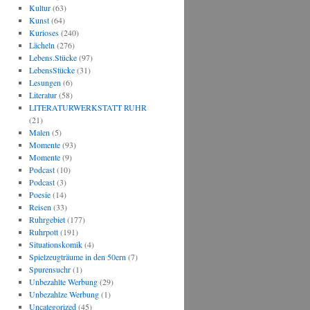
Kultur
(63)
Kunst
(64)
Kurioses
(240)
Lächeln
(276)
Lebens.Stücke
(97)
LebensStücke
(31)
Lesungen
(6)
Literatur
(58)
LITERATURWERKSTATT RUHR
(21)
Malen
(5)
Momente
(93)
Momente
(9)
Podcast
(10)
Podcast
(3)
Poesie
(14)
Reisen
(33)
Ruhrgebiet
(177)
Ruhrpott
(191)
Situationskomik
(4)
Spielzeugträume in den 50ern
(7)
Spurensuchr
(1)
Unbezahlte Werbung
(29)
Unbezahlze Werbung
(1)
Uncategorized
(45)