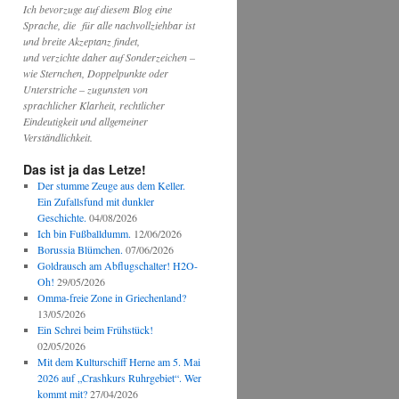
Ich bevorzuge auf diesem Blog eine
Sprache, die für alle nachvollziehbar ist
und breite Akzeptanz findet,
und verzichte daher auf Sonderzeichen –
wie Sternchen, Doppelpunkte oder
Unterstriche – zugunsten von
sprachlicher Klarheit, rechtlicher
Eindeutigkeit und allgemeiner
Verständlichkeit.
Das ist ja das Letze!
Der stumme Zeuge aus dem Keller.
Ein Zufallsfund mit dunkler
Geschichte.
04/08/2026
Ich bin Fußballdumm.
12/06/2026
Borussia Blümchen.
07/06/2026
Goldrausch am Abflugschalter! H2O-
Oh!
29/05/2026
Omma-freie Zone in Griechenland?
13/05/2026
Ein Schrei beim Frühstück!
02/05/2026
Mit dem Kulturschiff Herne am 5. Mai
2026 auf „Crashkurs Ruhrgebiet“. Wer
kommt mit?
27/04/2026