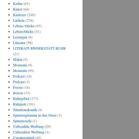
Kultur
(63)
Kunst
(64)
Kurioses
(240)
Lächeln
(276)
Lebens.Stücke
(97)
LebensStücke
(31)
Lesungen
(6)
Literatur
(58)
LITERATURWERKSTATT RUHR
(21)
Malen
(5)
Momente
(9)
Momente
(93)
Podcast
(10)
Podcast
(3)
Poesie
(14)
Reisen
(33)
Ruhrgebiet
(177)
Ruhrpott
(191)
Situationskomik
(4)
Spielzeugträume in den 50ern
(7)
Spurensuchr
(1)
Unbezahlte Werbung
(29)
Unbezahlze Werbung
(1)
Uncategorized
(45)