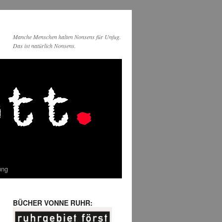
Manche Menschen halten Nonsens für Unfug.
Das ist natürlich Nonsens.
ung
BÜCHER VONNE RUHR: