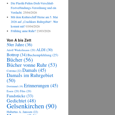
Die Plastik-Pullen-Dreh-Verschluß-
Festverbindungs-Verordnung und ein
Verdacht.
25/04/2026
Mit dem Kulturschiff Herne am 5. Mai
2026 auf „Crashkurs Ruhrgebiet“. Wer
kommt mit?
03/04/2026
Frühling anne Ruhr?
23/03/2026
Von A bis Zett
50er Jahre
(36)
ALDI
(30)
Adolf Winkelmann
(20)
Bottrop
(34)
Buchempfehlung
(25)
Bücher
(56)
Bücher vonne Ruhr
(53)
Damals
(45)
Corona
(22)
Damals im Ruhrgebiet
(50)
Erinnerungen
(45)
Dortmund
(19)
Essen
(20)
Film
(20)
Fundstücke
(33)
Gedichtet
(48)
Gelsenkirchen
(90)
Hubertus A. Janssen
(22)