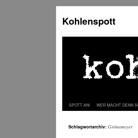
Zum
Inhalt
Kohlenspott
springen
SPOTT AN!
WER MACHT DENN 
Grönemeyer
Schlagwortarchiv: