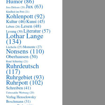
Humor
(86)
Jux
(63)
Jens Dirksen
(20)
Kindheit im Pott
(21)
Kohlenpott
(92)
Kultur
(46)
Kunst
(45)
Lesen
(48)
Leben
(26)
Literatur
(57)
Lesung
(30)
Lothar Lange
(134)
Momente
(27)
Lächeln
(25)
Nonsens
(110)
Oberhausen
(50)
René Schiering
(21)
Ruhrdeutsch
(117)
Ruhrgebiet
(93)
Ruhrpott
(102)
Schreiben
(41)
Unbezahlte Werbung
(20)
Verlag Henselowsky
Boschmann
(31)