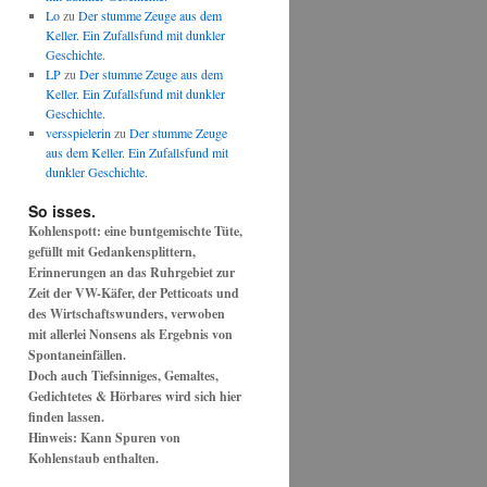
Lo
zu
Der stumme Zeuge aus dem
Keller. Ein Zufallsfund mit dunkler
Geschichte.
LP
zu
Der stumme Zeuge aus dem
Keller. Ein Zufallsfund mit dunkler
Geschichte.
versspielerin
zu
Der stumme Zeuge
aus dem Keller. Ein Zufallsfund mit
dunkler Geschichte.
So isses.
Kohlenspott: eine buntgemischte Tüte,
gefüllt mit Gedankensplittern,
Erinnerungen an das Ruhrgebiet zur
Zeit der VW-Käfer, der Petticoats und
des Wirtschaftswunders, verwoben
mit allerlei Nonsens als Ergebnis von
Spontaneinfällen.
Doch auch Tiefsinniges, Gemaltes,
Gedichtetes & Hörbares wird sich hier
finden lassen.
Hinweis: Kann Spuren von
Kohlenstaub enthalten.