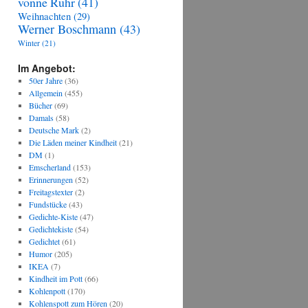
vonne Ruhr
(41)
Weihnachten
(29)
Werner Boschmann
(43)
Winter
(21)
Im Angebot:
50er Jahre
(36)
Allgemein
(455)
Bücher
(69)
Damals
(58)
Deutsche Mark
(2)
Die Läden meiner Kindheit
(21)
DM
(1)
Emscherland
(153)
Erinnerungen
(52)
Freitagstexter
(2)
Fundstücke
(43)
Gedichte-Kiste
(47)
Gedichtekiste
(54)
Gedichtet
(61)
Humor
(205)
IKEA
(7)
Kindheit im Pott
(66)
Kohlenpott
(170)
Kohlenspott zum Hören
(20)