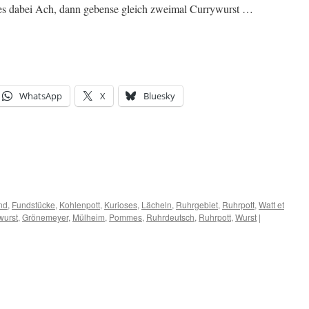
es dabei Ach, dann gebense gleich zweimal Currywurst …
WhatsApp
X
Bluesky
nd
,
Fundstücke
,
Kohlenpott
,
Kurioses
,
Lächeln
,
Ruhrgebiet
,
Ruhrpott
,
Watt et
wurst
,
Grönemeyer
,
Mülheim
,
Pommes
,
Ruhrdeutsch
,
Ruhrpott
,
Wurst
|