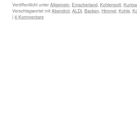
Veröffentlicht unter
Allgemein
,
Emscherland
,
Kohlenpott
,
Kurios
Verschlagwortet mit
Abendrot
,
ALDI
,
Backen
,
Himmel
,
Kohle
,
Ko
|
6 Kommentare