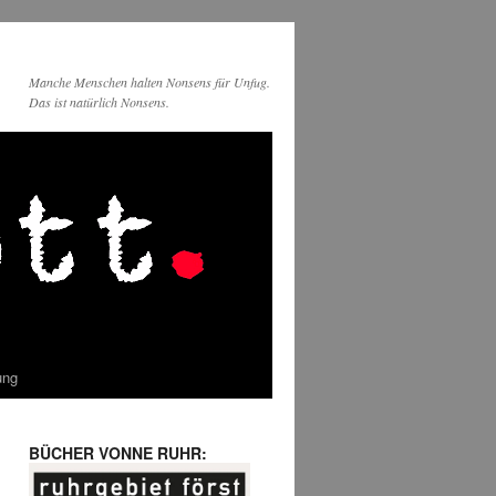
Manche Menschen halten Nonsens für Unfug.
Das ist natürlich Nonsens.
ung
BÜCHER VONNE RUHR: