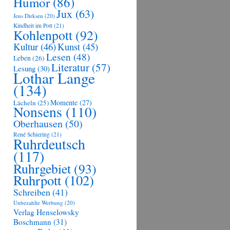
Humor
(86)
Jux
(63)
Jens Dirksen
(20)
Kindheit im Pott
(21)
Kohlenpott
(92)
Kultur
(46)
Kunst
(45)
Lesen
(48)
Leben
(26)
Literatur
(57)
Lesung
(30)
Lothar Lange
(134)
Momente
(27)
Lächeln
(25)
Nonsens
(110)
Oberhausen
(50)
René Schiering
(21)
Ruhrdeutsch
(117)
Ruhrgebiet
(93)
Ruhrpott
(102)
Schreiben
(41)
Unbezahlte Werbung
(20)
Verlag Henselowsky
Boschmann
(31)