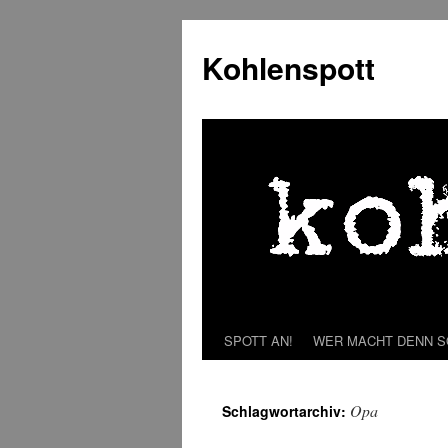
Zum
Inhalt
Kohlenspott
springen
SPOTT AN!
WER MACHT DENN 
Opa
Schlagwortarchiv: