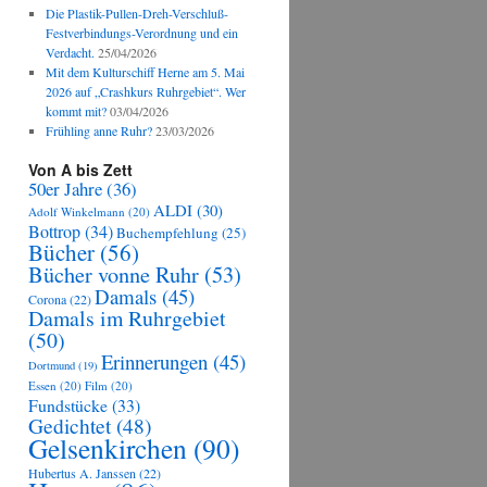
Die Plastik-Pullen-Dreh-Verschluß-
Festverbindungs-Verordnung und ein
Verdacht.
25/04/2026
Mit dem Kulturschiff Herne am 5. Mai
2026 auf „Crashkurs Ruhrgebiet“. Wer
kommt mit?
03/04/2026
Frühling anne Ruhr?
23/03/2026
Von A bis Zett
50er Jahre
(36)
ALDI
(30)
Adolf Winkelmann
(20)
Bottrop
(34)
Buchempfehlung
(25)
Bücher
(56)
Bücher vonne Ruhr
(53)
Damals
(45)
Corona
(22)
Damals im Ruhrgebiet
(50)
Erinnerungen
(45)
Dortmund
(19)
Essen
(20)
Film
(20)
Fundstücke
(33)
Gedichtet
(48)
Gelsenkirchen
(90)
Hubertus A. Janssen
(22)