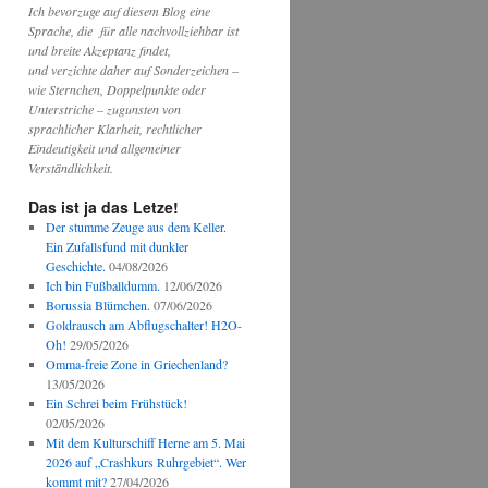
Ich bevorzuge auf diesem Blog eine
Sprache, die für alle nachvollziehbar ist
und breite Akzeptanz findet,
und verzichte daher auf Sonderzeichen –
wie Sternchen, Doppelpunkte oder
Unterstriche – zugunsten von
sprachlicher Klarheit, rechtlicher
Eindeutigkeit und allgemeiner
Verständlichkeit.
Das ist ja das Letze!
Der stumme Zeuge aus dem Keller.
Ein Zufallsfund mit dunkler
Geschichte.
04/08/2026
Ich bin Fußballdumm.
12/06/2026
Borussia Blümchen.
07/06/2026
Goldrausch am Abflugschalter! H2O-
Oh!
29/05/2026
Omma-freie Zone in Griechenland?
13/05/2026
Ein Schrei beim Frühstück!
02/05/2026
Mit dem Kulturschiff Herne am 5. Mai
2026 auf „Crashkurs Ruhrgebiet“. Wer
kommt mit?
27/04/2026