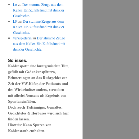
Lo
zu
Der stumme Zeuge aus dem
Keller. Ein Zufallsfund mit dunkler
Geschichte.
LP
zu
Der stumme Zeuge aus dem
Keller. Ein Zufallsfund mit dunkler
Geschichte.
versspielerin
zu
Der stumme Zeuge
aus dem Keller. Ein Zufallsfund mit
dunkler Geschichte.
So isses.
Kohlenspott: eine buntgemischte Tüte,
gefüllt mit Gedankensplittern,
Erinnerungen an das Ruhrgebiet zur
Zeit der VW-Käfer, der Petticoats und
des Wirtschaftswunders, verwoben
mit allerlei Nonsens als Ergebnis von
Spontaneinfällen.
Doch auch Tiefsinniges, Gemaltes,
Gedichtetes & Hörbares wird sich hier
finden lassen.
Hinweis: Kann Spuren von
Kohlenstaub enthalten.