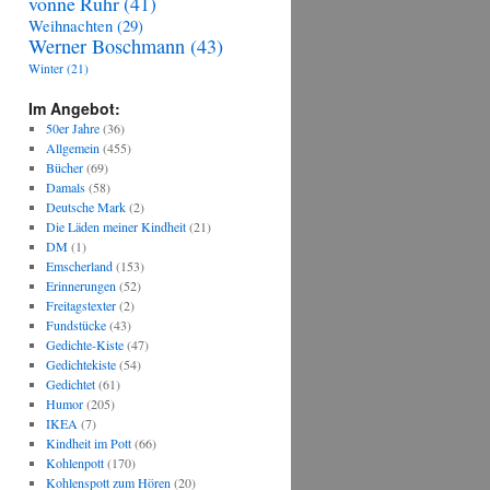
vonne Ruhr
(41)
Weihnachten
(29)
Werner Boschmann
(43)
Winter
(21)
Im Angebot:
50er Jahre
(36)
Allgemein
(455)
Bücher
(69)
Damals
(58)
Deutsche Mark
(2)
Die Läden meiner Kindheit
(21)
DM
(1)
Emscherland
(153)
Erinnerungen
(52)
Freitagstexter
(2)
Fundstücke
(43)
Gedichte-Kiste
(47)
Gedichtekiste
(54)
Gedichtet
(61)
Humor
(205)
IKEA
(7)
Kindheit im Pott
(66)
Kohlenpott
(170)
Kohlenspott zum Hören
(20)