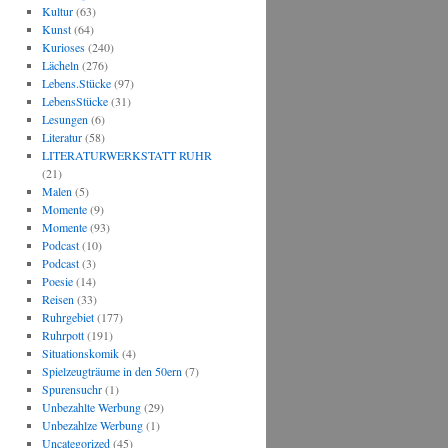
Kultur
(63)
Kunst
(64)
Kurioses
(240)
Lächeln
(276)
Lebens.Stücke
(97)
LebensStücke
(31)
Lesungen
(6)
Literatur
(58)
LITERATURWERKSTATT RUHR
(21)
Malen
(5)
Momente
(9)
Momente
(93)
Podcast
(10)
Podcast
(3)
Poesie
(14)
Reisen
(33)
Ruhrgebiet
(177)
Ruhrpott
(191)
Situationskomik
(4)
Spielzeugträume in den 50ern
(7)
Spurensuchr
(1)
Unbezahlte Werbung
(29)
Unbezahlze Werbung
(1)
Uncategorized
(45)