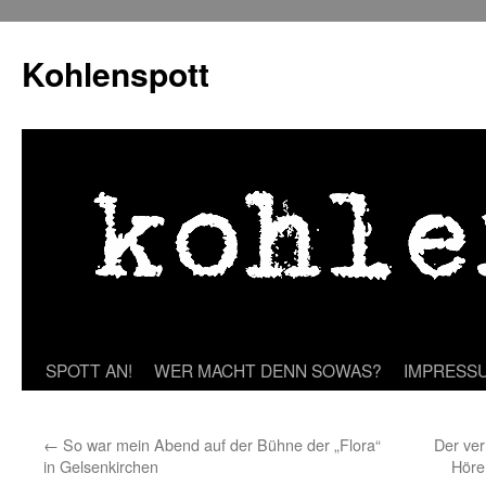
Zum
Inhalt
Kohlenspott
springen
SPOTT AN!
WER MACHT DENN SOWAS?
IMPRESS
←
So war mein Abend auf der Bühne der „Flora“
Der ve
in Gelsenkirchen
Höre