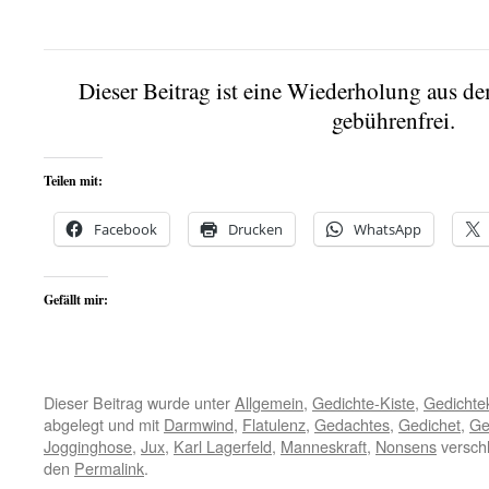
Dieser Beitrag ist eine Wiederholung aus d
gebührenfrei.
Teilen mit:
Facebook
Drucken
WhatsApp
Gefällt mir:
Dieser Beitrag wurde unter
Allgemein
,
Gedichte-Kiste
,
Gedichtek
abgelegt und mit
Darmwind
,
Flatulenz
,
Gedachtes
,
Gedichet
,
Ge
Jogginghose
,
Jux
,
Karl Lagerfeld
,
Manneskraft
,
Nonsens
verschl
den
Permalink
.