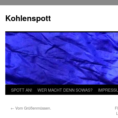
Zum
Inhalt
Kohlenspott
springen
SPOTT AN!
WER MACHT DENN SOWAS?
IMPRESS
←
Vom Grüßenmüssen.
F
L