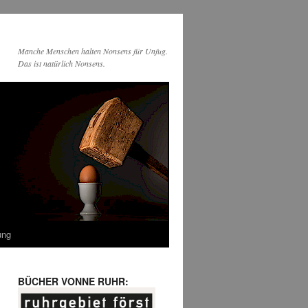
Manche Menschen halten Nonsens für Unfug.
Das ist natürlich Nonsens.
ung
BÜCHER VONNE RUHR: