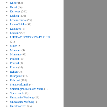
Kultur
(63)
Kunst
(64)
Kurioses
(240)
Lächeln
(276)
Lebens.Stücke
(97)
LebensStücke
(31)
Lesungen
(6)
Literatur
(58)
LITERATURWERKSTATT RUHR
(21)
Malen
(5)
Momente
(9)
Momente
(93)
Podcast
(10)
Podcast
(3)
Poesie
(14)
Reisen
(33)
Ruhrgebiet
(177)
Ruhrpott
(191)
Situationskomik
(4)
Spielzeugträume in den 50ern
(7)
Spurensuchr
(1)
Unbezahlte Werbung
(29)
Unbezahlze Werbung
(1)
Uncategorized
(45)