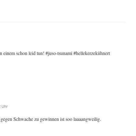
n einem schon leid tun! #juso-tsunami #hellekerzekühnert
2 Uhr
: gegen Schwache zu gewinnen ist soo laaaangweilig.