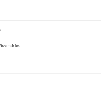
:
rze nich los.