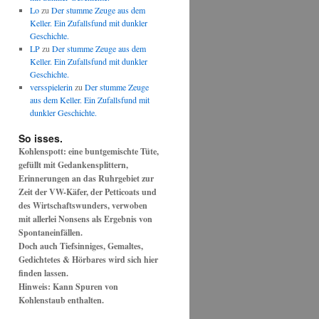
Lo
zu
Der stumme Zeuge aus dem
Keller. Ein Zufallsfund mit dunkler
Geschichte.
LP
zu
Der stumme Zeuge aus dem
Keller. Ein Zufallsfund mit dunkler
Geschichte.
versspielerin
zu
Der stumme Zeuge
aus dem Keller. Ein Zufallsfund mit
dunkler Geschichte.
So isses.
Kohlenspott: eine buntgemischte Tüte,
gefüllt mit Gedankensplittern,
Erinnerungen an das Ruhrgebiet zur
Zeit der VW-Käfer, der Petticoats und
des Wirtschaftswunders, verwoben
mit allerlei Nonsens als Ergebnis von
Spontaneinfällen.
Doch auch Tiefsinniges, Gemaltes,
Gedichtetes & Hörbares wird sich hier
finden lassen.
Hinweis: Kann Spuren von
Kohlenstaub enthalten.