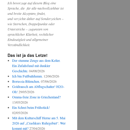
Ich bevorzuge auf diesem Blog eine
Sprache, die für alle nachvollziehbar ist
und breite Akzeptanz findet,
und verzichte daher auf Sonderzeichen –
wie Sternchen, Doppelpunkte oder
Unterstriche – zugunsten von
sprachlicher Klarheit, rechtlicher
Eindeutigkeit und allgemeiner
Verständlichkeit.
Das ist ja das Letze!
Der stumme Zeuge aus dem Keller.
Ein Zufallsfund mit dunkler
Geschichte.
04/08/2026
Ich bin Fußballdumm.
12/06/2026
Borussia Blümchen.
07/06/2026
Goldrausch am Abflugschalter! H2O-
Oh!
29/05/2026
Omma-freie Zone in Griechenland?
13/05/2026
Ein Schrei beim Frühstück!
02/05/2026
Mit dem Kulturschiff Herne am 5. Mai
2026 auf „Crashkurs Ruhrgebiet“. Wer
kommt mit?
27/04/2026