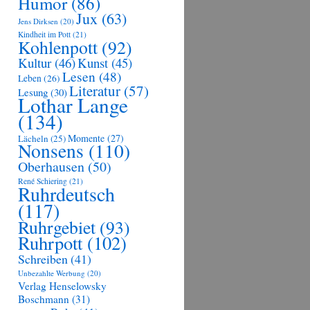
Humor
(86)
Jux
(63)
Jens Dirksen
(20)
Kindheit im Pott
(21)
Kohlenpott
(92)
Kultur
(46)
Kunst
(45)
Lesen
(48)
Leben
(26)
Literatur
(57)
Lesung
(30)
Lothar Lange
(134)
Momente
(27)
Lächeln
(25)
Nonsens
(110)
Oberhausen
(50)
René Schiering
(21)
Ruhrdeutsch
(117)
Ruhrgebiet
(93)
Ruhrpott
(102)
Schreiben
(41)
Unbezahlte Werbung
(20)
Verlag Henselowsky
Boschmann
(31)