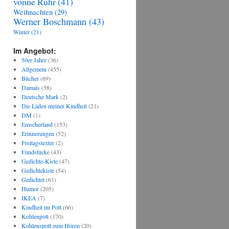
vonne Ruhr
(41)
Weihnachten
(29)
Werner Boschmann
(43)
Winter
(21)
Im Angebot:
50er Jahre
(36)
Allgemein
(455)
Bücher
(69)
Damals
(58)
Deutsche Mark
(2)
Die Läden meiner Kindheit
(21)
DM
(1)
Emscherland
(153)
Erinnerungen
(52)
Freitagstexter
(2)
Fundstücke
(43)
Gedichte-Kiste
(47)
Gedichtekiste
(54)
Gedichtet
(61)
Humor
(205)
IKEA
(7)
Kindheit im Pott
(66)
Kohlenpott
(170)
Kohlenspott zum Hören
(20)