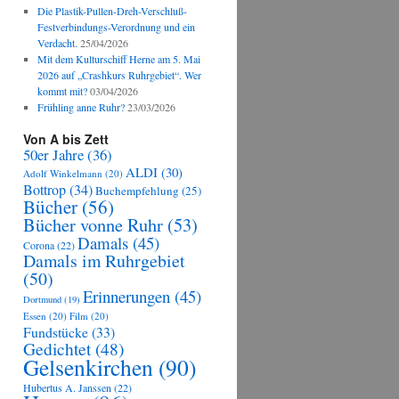
Die Plastik-Pullen-Dreh-Verschluß-
Festverbindungs-Verordnung und ein
Verdacht.
25/04/2026
Mit dem Kulturschiff Herne am 5. Mai
2026 auf „Crashkurs Ruhrgebiet“. Wer
kommt mit?
03/04/2026
Frühling anne Ruhr?
23/03/2026
Von A bis Zett
50er Jahre
(36)
ALDI
(30)
Adolf Winkelmann
(20)
Bottrop
(34)
Buchempfehlung
(25)
Bücher
(56)
Bücher vonne Ruhr
(53)
Damals
(45)
Corona
(22)
Damals im Ruhrgebiet
(50)
Erinnerungen
(45)
Dortmund
(19)
Essen
(20)
Film
(20)
Fundstücke
(33)
Gedichtet
(48)
Gelsenkirchen
(90)
Hubertus A. Janssen
(22)