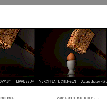
SOWAS?
IMPRESSUM
VERÖFFENTLICHUNGEN
Datenschutzerklär
anner Backe
Wann küsst sie mich endlich?
→