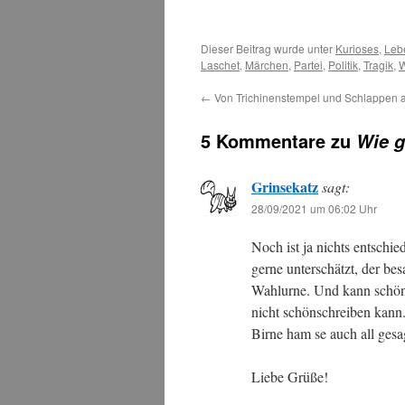
Dieser Beitrag wurde unter
Kurioses
,
Leb
Laschet
,
Märchen
,
Partei
,
Politik
,
Tragik
,
W
←
Von Trichinenstempel und Schlappen 
5 Kommentare zu
Wie 
Grinsekatz
sagt:
28/09/2021 um 06:02 Uhr
Noch ist ja nichts entschi
gerne unterschätzt, der bes
Wahlurne. Und kann schön 
nicht schönschreiben kann
Birne ham se auch all gesa
Liebe Grüße!