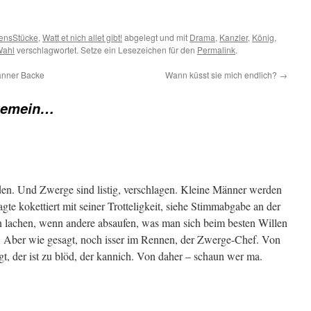
ensStücke
,
Watt et nich allet gibt!
abgelegt und mit
Drama
,
Kanzler
,
König
,
ahl
verschlagwortet. Setze ein Lesezeichen für den
Permalink
.
anner Backe
Wann küsst sie mich endlich?
→
gemein…
eden. Und Zwerge sind listig, verschlagen. Kleine Männer werden
agte kokettiert mit seiner Trotteligkeit, siehe Stimmabgabe an der
lachen, wenn andere absaufen, was man sich beim besten Willen
. Aber wie gesagt, noch isser im Rennen, der Zwerge-Chef. Von
gt, der ist zu blöd, der kannich. Von daher – schaun wer ma.