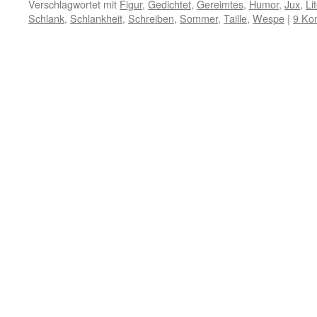
Verschlagwortet mit
Figur
,
Gedichtet
,
Gereimtes
,
Humor
,
Jux
,
Li
Schlank
,
Schlankheit
,
Schreiben
,
Sommer
,
Taille
,
Wespe
|
9 Ko