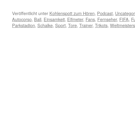
Veröffentlicht unter
Kohlenspott zum Hören
,
Podcast
,
Uncategor
Autocorso
,
Ball
,
Einsamkeit
,
Elfmeter
,
Fans
,
Fernseher
,
FIFA
,
Fu
Parkstadion
,
Schalke
,
Sport
,
Tore
,
Trainer
,
Trikots
,
Weltmeisters