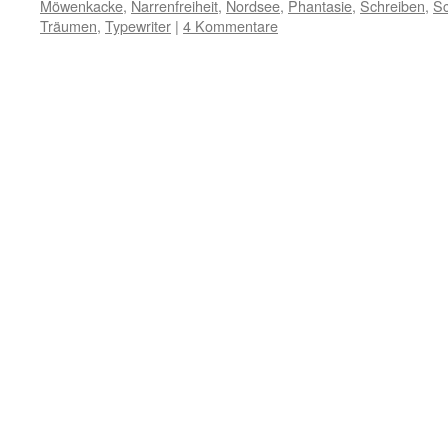
Möwenkacke
,
Narrenfreiheit
,
Nordsee
,
Phantasie
,
Schreiben
,
Sc
Träumen
,
Typewriter
|
4 Kommentare