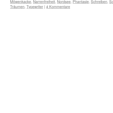
Möwenkacke
,
Narrenfreiheit
,
Nordsee
,
Phantasie
,
Schreiben
,
Sc
Träumen
,
Typewriter
|
4 Kommentare