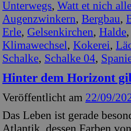
Unterwegs
,
Watt et nich alle
Augenzwinkern
,
Bergbau
,
Erle
,
Gelsenkirchen
,
Halde
Klimawechsel
,
Kokerei
,
Lä
Schalke
,
Schalke 04
,
Spani
Hinter dem Horizont gi
Veröffentlicht am
22/09/20
Das Leben ist gerade besond
Atlantik, dessen Farben von