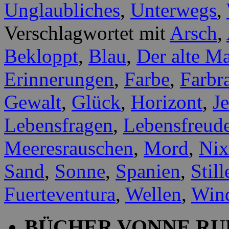
Unglaubliches
,
Unterwegs
,
Verschlagwortet mit
Arsch
,
Bekloppt
,
Blau
,
Der alte M
Erinnerungen
,
Farbe
,
Farbr
Gewalt
,
Glück
,
Horizont
,
Je
Lebensfragen
,
Lebensfreud
Meeresrauschen
,
Mord
,
Nix
Sand
,
Sonne
,
Spanien
,
Still
Fuerteventura
,
Wellen
,
Win
BÜCHER VONNE RU