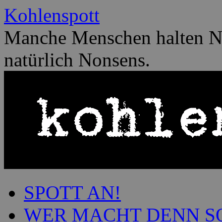
Zum
Kohlenspott
Inhalt
springen
Manche Menschen halten No
natürlich Nonsens.
SPOTT AN!
WER MACHT DENN S