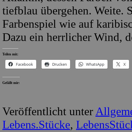
tiefblau übergehen. Weite.
Farbenspiel wie auf karibis
Dazu ein herrlicher Wind, 
Teilen mit:
Facebook
Drucken
WhatsApp
X
Gefällt mir:
Veröffentlicht unter
Allgem
Lebens.Stücke
,
LebensStüc