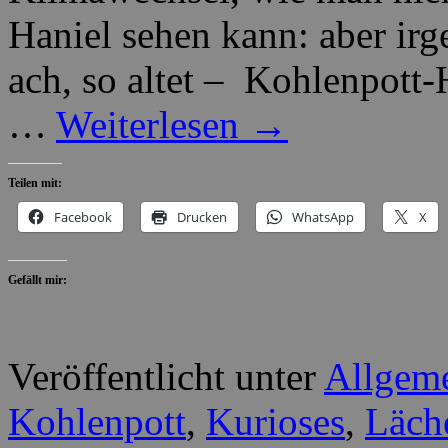
Haniel sehen kann: aber ir
ach, so altet – Kohlenpott-He
…
Weiterlesen
→
Teilen mit:
Facebook
Drucken
WhatsApp
X
Gefällt mir:
Veröffentlicht unter
Allgem
Kohlenpott
,
Kurioses
,
Läch