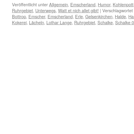
Veröffentlicht unter
Allgemein
,
Emscherland
,
Humor
,
Kohlenpott
Ruhrgebiet
,
Unterwegs
,
Watt et nich allet gibt!
|
Verschlagwortet 
Bottrop
,
Emscher
,
Emscherland
,
Erle
,
Gelsenkirchen
,
Halde
,
Ha
Kokerei
,
Lächeln
,
Lothar Lange
,
Ruhrgebiet
,
Schalke
,
Schalke 