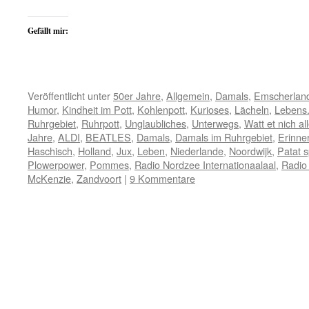
Gefällt mir:
Veröffentlicht unter
50er Jahre
,
Allgemein
,
Damals
,
Emscherlan
Humor
,
Kindheit im Pott
,
Kohlenpott
,
Kurioses
,
Lächeln
,
Lebens
Ruhrgebiet
,
Ruhrpott
,
Unglaubliches
,
Unterwegs
,
Watt et nich all
Jahre
,
ALDI
,
BEATLES
,
Damals
,
Damals im Ruhrgebiet
,
Erinne
Haschisch
,
Holland
,
Jux
,
Leben
,
Niederlande
,
Noordwijk
,
Patat s
Plowerpower
,
Pommes
,
Radio Nordzee Internationaalaal
,
Radio
McKenzie
,
Zandvoort
|
9 Kommentare