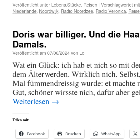
Veröffentlicht unter
Lebens.Stücke
,
Reisen
|
Verschlagwortet mit
Niederlande
,
Noordwijk
,
Radio Noordzee
,
Radio Veronica
,
Reise
Doris war billiger. Und die Haa
Damals.
Veröffentlicht am
07/06/2024
von
Lo
Wat ein Glück: ich hab et nich so mit d
dem Älterwerden. Wirklich nich. Selbst,
Mal fümmendreissig wurde: et machte mi
Gut, schöner wirsste nich, dafür aber g
Weiterlesen
→
Teilen mit:
Facebook
Drucken
WhatsApp