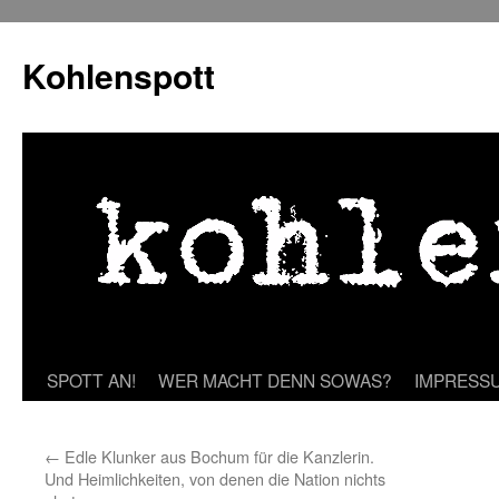
Zum
Inhalt
Kohlenspott
springen
SPOTT AN!
WER MACHT DENN SOWAS?
IMPRESS
←
Edle Klunker aus Bochum für die Kanzlerin.
Und Heimlichkeiten, von denen die Nation nichts