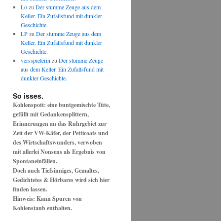
Lo
zu
Der stumme Zeuge aus dem
Keller. Ein Zufallsfund mit dunkler
Geschichte.
LP
zu
Der stumme Zeuge aus dem
Keller. Ein Zufallsfund mit dunkler
Geschichte.
versspielerin
zu
Der stumme Zeuge
aus dem Keller. Ein Zufallsfund mit
dunkler Geschichte.
So isses.
Kohlenspott: eine buntgemischte Tüte,
gefüllt mit Gedankensplittern,
Erinnerungen an das Ruhrgebiet zur
Zeit der VW-Käfer, der Petticoats und
des Wirtschaftswunders, verwoben
mit allerlei Nonsens als Ergebnis von
Spontaneinfällen.
Doch auch Tiefsinniges, Gemaltes,
Gedichtetes & Hörbares wird sich hier
finden lassen.
Hinweis: Kann Spuren von
Kohlenstaub enthalten.