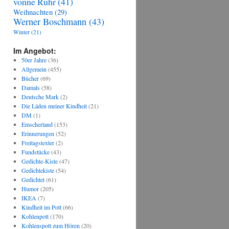
vonne Ruhr
(41)
Weihnachten
(29)
Werner Boschmann
(43)
Winter
(21)
Im Angebot:
50er Jahre
(36)
Allgemein
(455)
Bücher
(69)
Damals
(58)
Deutsche Mark
(2)
Die Läden meiner Kindheit
(21)
DM
(1)
Emscherland
(153)
Erinnerungen
(52)
Freitagstexter
(2)
Fundstücke
(43)
Gedichte-Kiste
(47)
Gedichtekiste
(54)
Gedichtet
(61)
Humor
(205)
IKEA
(7)
Kindheit im Pott
(66)
Kohlenpott
(170)
Kohlenspott zum Hören
(20)