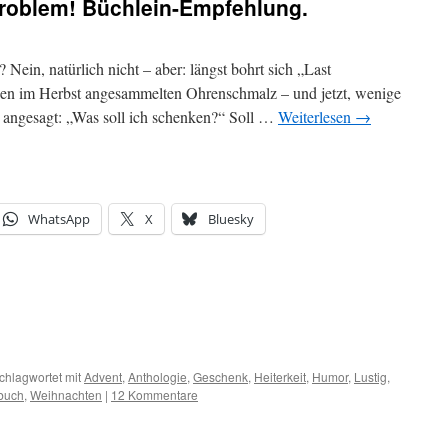
Problem! Büchlein-Empfehlung.
 Nein, natürlich nicht – aber: längst bohrt sich „Last
en im Herbst angesammelten Ohrenschmalz – und jetzt, wenige
angesagt: „Was soll ich schenken?“ Soll …
Weiterlesen
→
WhatsApp
X
Bluesky
chlagwortet mit
Advent
,
Anthologie
,
Geschenk
,
Heiterkeit
,
Humor
,
Lustig
,
buch
,
Weihnachten
|
12 Kommentare