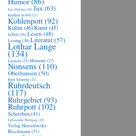
Humor
(86)
Jux
(63)
Jens Dirksen
(20)
Kindheit im Pott
(21)
Kohlenpott
(92)
Kultur
(46)
Kunst
(45)
Lesen
(48)
Leben
(26)
Literatur
(57)
Lesung
(30)
Lothar Lange
(134)
Momente
(27)
Lächeln
(25)
Nonsens
(110)
Oberhausen
(50)
René Schiering
(21)
Ruhrdeutsch
(117)
Ruhrgebiet
(93)
Ruhrpott
(102)
Schreiben
(41)
Unbezahlte Werbung
(20)
Verlag Henselowsky
Boschmann
(31)