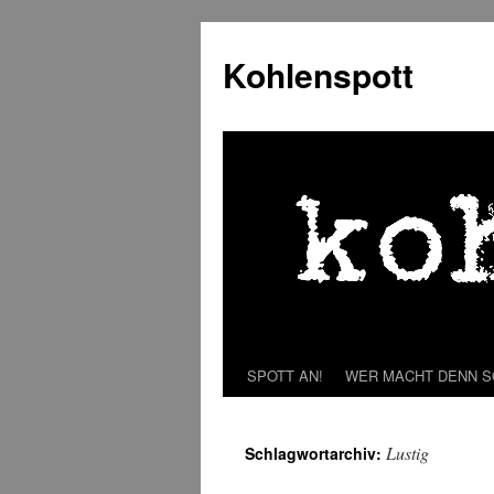
Zum
Inhalt
Kohlenspott
springen
SPOTT AN!
WER MACHT DENN 
Lustig
Schlagwortarchiv: