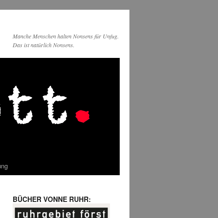
Manche Menschen halten Nonsens für Unfug.
Das ist natürlich Nonsens.
ung
BÜCHER VONNE RUHR: