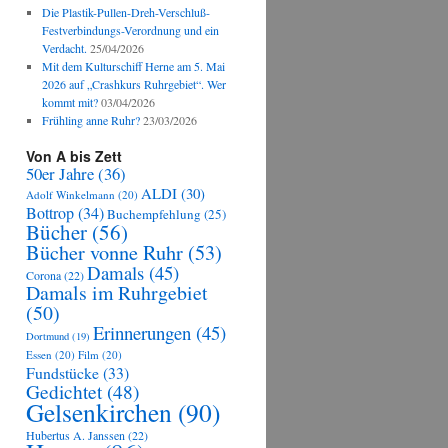
Die Plastik-Pullen-Dreh-Verschluß-
Festverbindungs-Verordnung und ein
Verdacht.
25/04/2026
Mit dem Kulturschiff Herne am 5. Mai
2026 auf „Crashkurs Ruhrgebiet“. Wer
kommt mit?
03/04/2026
Frühling anne Ruhr?
23/03/2026
Von A bis Zett
50er Jahre
(36)
ALDI
(30)
Adolf Winkelmann
(20)
Bottrop
(34)
Buchempfehlung
(25)
Bücher
(56)
Bücher vonne Ruhr
(53)
Damals
(45)
Corona
(22)
Damals im Ruhrgebiet
(50)
Erinnerungen
(45)
Dortmund
(19)
Essen
(20)
Film
(20)
Fundstücke
(33)
Gedichtet
(48)
Gelsenkirchen
(90)
Hubertus A. Janssen
(22)