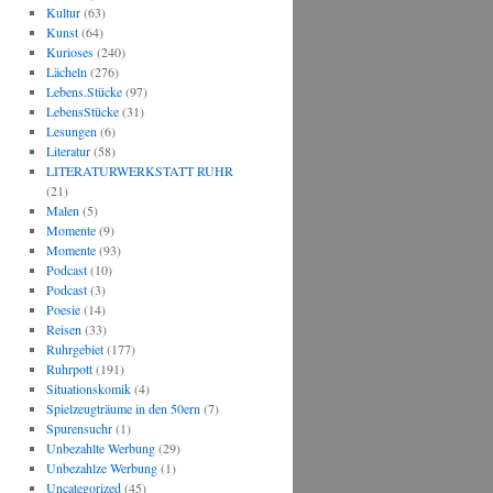
Kultur
(63)
Kunst
(64)
Kurioses
(240)
Lächeln
(276)
Lebens.Stücke
(97)
LebensStücke
(31)
Lesungen
(6)
Literatur
(58)
LITERATURWERKSTATT RUHR
(21)
Malen
(5)
Momente
(9)
Momente
(93)
Podcast
(10)
Podcast
(3)
Poesie
(14)
Reisen
(33)
Ruhrgebiet
(177)
Ruhrpott
(191)
Situationskomik
(4)
Spielzeugträume in den 50ern
(7)
Spurensuchr
(1)
Unbezahlte Werbung
(29)
Unbezahlze Werbung
(1)
Uncategorized
(45)