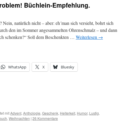
Problem! Büchlein-Empfehlung.
 Nein, natürlich nicht – aber: eh´man sich versieht, bohrt sich
durch den im Sommer angesammelten Ohrenschmalz – und dann
l ich schenken?“ Soll dem Beschenkten …
Weiterlesen
→
WhatsApp
X
Bluesky
et mit
Advent
,
Anthologie
,
Geschenk
,
Heiterkeit
,
Humor
,
Lustig
,
buch
,
Weihnachten
|
26 Kommentare