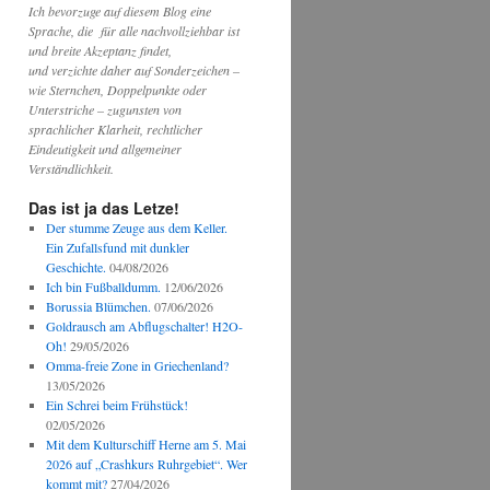
Ich bevorzuge auf diesem Blog eine
Sprache, die für alle nachvollziehbar ist
und breite Akzeptanz findet,
und verzichte daher auf Sonderzeichen –
wie Sternchen, Doppelpunkte oder
Unterstriche – zugunsten von
sprachlicher Klarheit, rechtlicher
Eindeutigkeit und allgemeiner
Verständlichkeit.
Das ist ja das Letze!
Der stumme Zeuge aus dem Keller.
Ein Zufallsfund mit dunkler
Geschichte.
04/08/2026
Ich bin Fußballdumm.
12/06/2026
Borussia Blümchen.
07/06/2026
Goldrausch am Abflugschalter! H2O-
Oh!
29/05/2026
Omma-freie Zone in Griechenland?
13/05/2026
Ein Schrei beim Frühstück!
02/05/2026
Mit dem Kulturschiff Herne am 5. Mai
2026 auf „Crashkurs Ruhrgebiet“. Wer
kommt mit?
27/04/2026