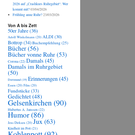
2026 auf „Crashkurs Ruhrgebiet“. Wer
kommt mit?
03/04/2026
Frühling anne Ruhr?
23/03/2026
Von A bis Zett
50er Jahre
(36)
ALDI
(30)
Adolf Winkelmann
(20)
Bottrop
(34)
Buchempfehlung
(25)
Bücher
(56)
Bücher vonne Ruhr
(53)
Damals
(45)
Corona
(22)
Damals im Ruhrgebiet
(50)
Erinnerungen
(45)
Dortmund
(19)
Essen
(20)
Film
(20)
Fundstücke
(33)
Gedichtet
(48)
Gelsenkirchen
(90)
Hubertus A. Janssen
(22)
Humor
(86)
Jux
(63)
Jens Dirksen
(20)
Kindheit im Pott
(21)
Kohlenpott
(92)