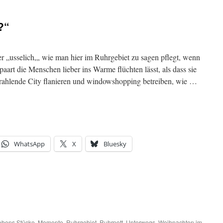
?“
 „usselich„, wie man hier im Ruhrgebiet zu sagen pflegt, wenn
aart die Menschen lieber ins Warme flüchten lässt, als dass sie
strahlende City flanieren und windowshopping betreiben, wie …
WhatsApp
X
Bluesky
ebens.Stücke
,
Momente
,
Ruhrgebiet
,
Ruhrpott
,
Unterwegs
,
Weihnachten im