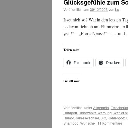
Glücksgefühle zum S
Veröffentlicht am
30/12/2023
von
Lo
Isset nich so? Wat in den letzten 
is davon richtich am Flimmern: „Al
year!“ – „Froos Neuss!“ – „…und
Teilen mit:
Facebook
Drucken
Gefällt mir:
Veröffentlicht unter
Allgemein
,
Emscherla
Ruhrpott
,
Unbezahlte Werbung
,
Watt et ni
Humor
,
Jahreswechsel
,
Jux
,
Kohlenpott
,
Shampoo
,
Wünsche
|
11 Kommentare