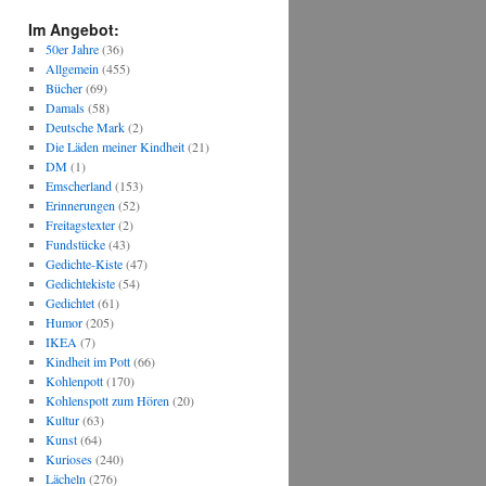
Im Angebot:
50er Jahre
(36)
Allgemein
(455)
Bücher
(69)
Damals
(58)
Deutsche Mark
(2)
Die Läden meiner Kindheit
(21)
DM
(1)
Emscherland
(153)
Erinnerungen
(52)
Freitagstexter
(2)
Fundstücke
(43)
Gedichte-Kiste
(47)
Gedichtekiste
(54)
Gedichtet
(61)
Humor
(205)
IKEA
(7)
Kindheit im Pott
(66)
Kohlenpott
(170)
Kohlenspott zum Hören
(20)
Kultur
(63)
Kunst
(64)
Kurioses
(240)
Lächeln
(276)