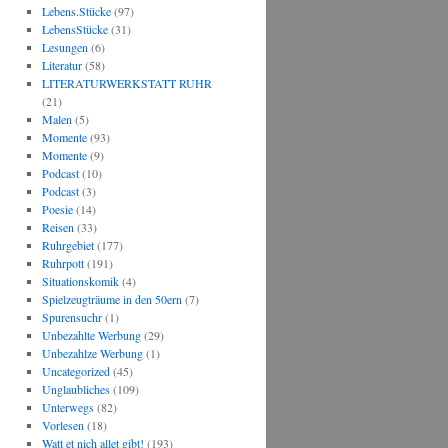
Lebens.Stücke
(97)
LebensStücke
(31)
Lesungen
(6)
Literatur
(58)
LITERATURWERKSTATT RUHR
(21)
Malen
(5)
Momente
(93)
Momente
(9)
Podcast
(10)
Podcast
(3)
Poesie
(14)
Reisen
(33)
Ruhrgebiet
(177)
Ruhrpott
(191)
Situationskomik
(4)
Spielzeugträume in den 50ern
(7)
Spurensuchr
(1)
Unbezahlte Werbung
(29)
Unbezahlze Werbung
(1)
Uncategorized
(45)
Unglaubliches
(109)
Unterwegs
(82)
Vorlesen
(18)
Watt et nich allet gibt!
(193)