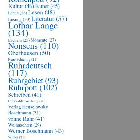
Kultur
(46)
Kunst
(45)
Lesen
(48)
Leben
(26)
Literatur
(57)
Lesung
(30)
Lothar Lange
(134)
Momente
(27)
Lächeln
(25)
Nonsens
(110)
Oberhausen
(50)
René Schiering
(21)
Ruhrdeutsch
(117)
Ruhrgebiet
(93)
Ruhrpott
(102)
Schreiben
(41)
Unbezahlte Werbung
(20)
Verlag Henselowsky
Boschmann
(31)
vonne Ruhr
(41)
Weihnachten
(29)
Werner Boschmann
(43)
Winter
(21)