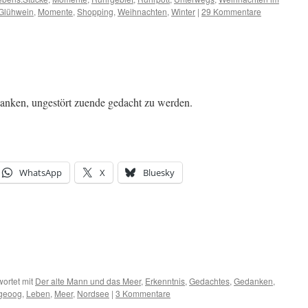
Glühwein
,
Momente
,
Shopping
,
Weihnachten
,
Winter
|
29 Kommentare
anken, ungestört zuende gedacht zu werden.
WhatsApp
X
Bluesky
ortet mit
Der alte Mann und das Meer
,
Erkenntnis
,
Gedachtes
,
Gedanken
,
geoog
,
Leben
,
Meer
,
Nordsee
|
3 Kommentare