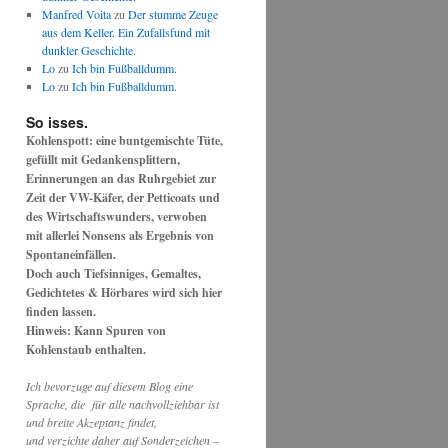
Manfred Voita
zu
Der stumme Zeuge
aus dem Keller. Ein Zufallsfund mit
dunkler Geschichte.
Lo
zu
Ich bin Fußballdumm.
Lo
zu
Ich bin Fußballdumm.
So isses.
Kohlenspott: eine buntgemischte Tüte,
gefüllt mit Gedankensplittern,
Erinnerungen an das Ruhrgebiet zur
Zeit der VW-Käfer, der Petticoats und
des Wirtschaftswunders, verwoben
mit allerlei Nonsens als Ergebnis von
Spontaneinfällen.
Doch auch Tiefsinniges, Gemaltes,
Gedichtetes & Hörbares wird sich hier
finden lassen.
Hinweis: Kann Spuren von
Kohlenstaub enthalten.
Ich bevorzuge auf diesem Blog eine
Sprache, die für alle nachvollziehbar ist
und breite Akzeptanz findet,
und verzichte daher auf Sonderzeichen –