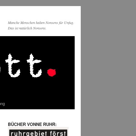
Manche Menschen halten Nonsens für Unfug.
Das ist natürlich Nonsens.
ung
BÜCHER VONNE RUHR: