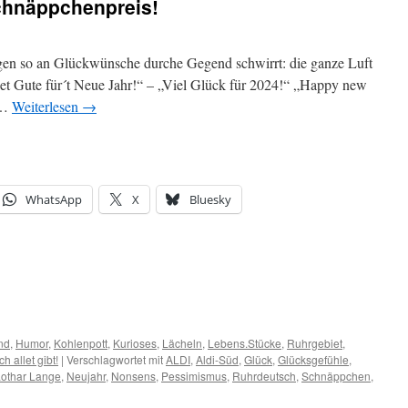
chnäppchenpreis!
Tagen so an Glückwünsche durche Gegend schwirrt: die ganze Luft
let Gute für´t Neue Jahr!“ – „Viel Glück für 2024!“ „Happy new
 …
Weiterlesen
→
WhatsApp
X
Bluesky
nd
,
Humor
,
Kohlenpott
,
Kurioses
,
Lächeln
,
Lebens.Stücke
,
Ruhrgebiet
,
ch allet gibt!
|
Verschlagwortet mit
ALDI
,
Aldi-Süd
,
Glück
,
Glücksgefühle
,
Lothar Lange
,
Neujahr
,
Nonsens
,
Pessimismus
,
Ruhrdeutsch
,
Schnäppchen
,