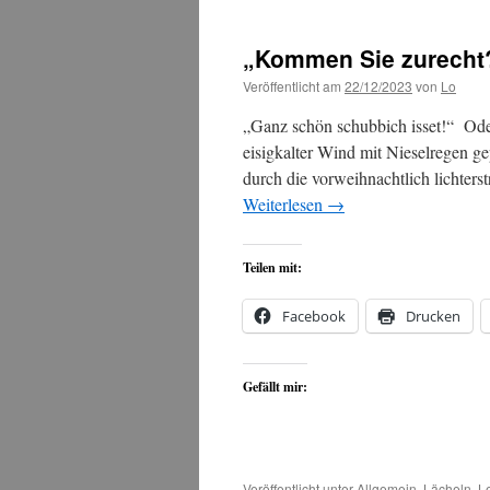
„Kommen Sie zurecht
Veröffentlicht am
22/12/2023
von
Lo
„Ganz schön schubbich isset!“ Oder
eisigkalter Wind mit Nieselregen gep
durch die vorweihnachtlich lichter
Weiterlesen
→
Teilen mit:
Facebook
Drucken
Gefällt mir:
Veröffentlicht unter
Allgemein
,
Lächeln
,
L