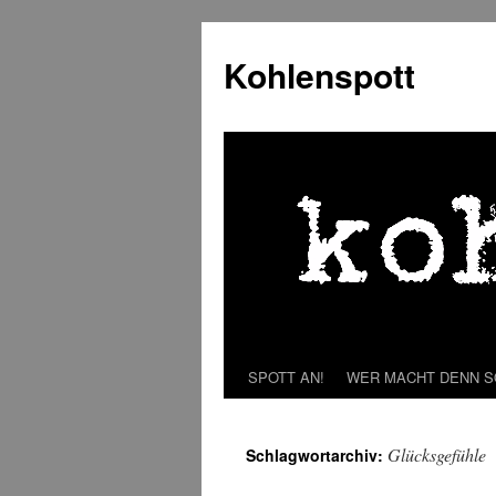
Zum
Inhalt
Kohlenspott
springen
SPOTT AN!
WER MACHT DENN 
Glücksgefühle
Schlagwortarchiv: