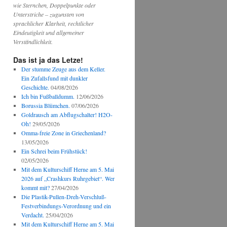
wie Sternchen, Doppelpunkte oder
Unterstriche – zugunsten von
sprachlicher Klarheit, rechtlicher
Eindeutigkeit und allgemeiner
Verständlichkeit.
Das ist ja das Letze!
Der stumme Zeuge aus dem Keller.
Ein Zufallsfund mit dunkler
Geschichte.
04/08/2026
Ich bin Fußballdumm.
12/06/2026
Borussia Blümchen.
07/06/2026
Goldrausch am Abflugschalter! H2O-
Oh!
29/05/2026
Omma-freie Zone in Griechenland?
13/05/2026
Ein Schrei beim Frühstück!
02/05/2026
Mit dem Kulturschiff Herne am 5. Mai
2026 auf „Crashkurs Ruhrgebiet“. Wer
kommt mit?
27/04/2026
Die Plastik-Pullen-Dreh-Verschluß-
Festverbindungs-Verordnung und ein
Verdacht.
25/04/2026
Mit dem Kulturschiff Herne am 5. Mai