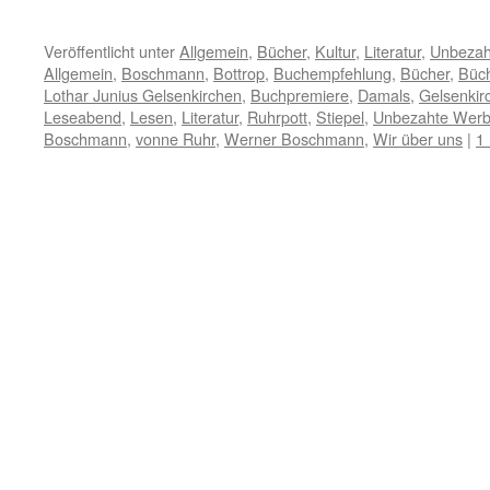
Veröffentlicht unter
Allgemein
,
Bücher
,
Kultur
,
Literatur
,
Unbezah
Allgemein
,
Boschmann
,
Bottrop
,
Buchempfehlung
,
Bücher
,
Büch
Lothar Junius Gelsenkirchen
,
Buchpremiere
,
Damals
,
Gelsenkir
Leseabend
,
Lesen
,
Literatur
,
Ruhrpott
,
Stiepel
,
Unbezahte Wer
Boschmann
,
vonne Ruhr
,
Werner Boschmann
,
Wir über uns
|
1