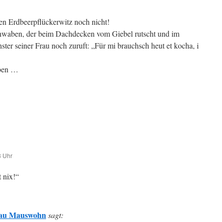
en Erdbeerpflückerwitz noch nicht!
hwaben, der beim Dachdecken vom Giebel rutscht und im
ter seiner Frau noch zuruft: „Für mi brauchsch heut et kocha, i
iben …
8 Uhr
 nix!“
eau Mauswohn
sagt: