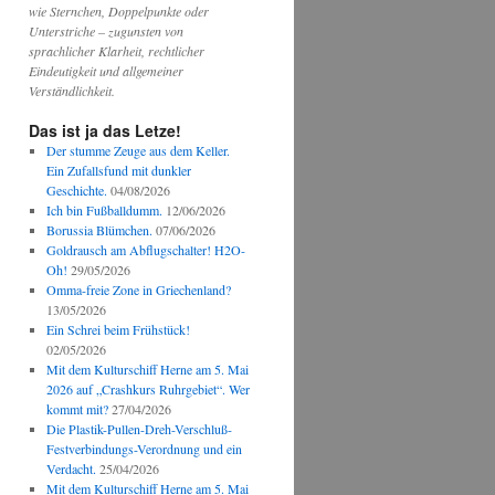
wie Sternchen, Doppelpunkte oder
Unterstriche – zugunsten von
sprachlicher Klarheit, rechtlicher
Eindeutigkeit und allgemeiner
Verständlichkeit.
Das ist ja das Letze!
Der stumme Zeuge aus dem Keller.
Ein Zufallsfund mit dunkler
Geschichte.
04/08/2026
Ich bin Fußballdumm.
12/06/2026
Borussia Blümchen.
07/06/2026
Goldrausch am Abflugschalter! H2O-
Oh!
29/05/2026
Omma-freie Zone in Griechenland?
13/05/2026
Ein Schrei beim Frühstück!
02/05/2026
Mit dem Kulturschiff Herne am 5. Mai
2026 auf „Crashkurs Ruhrgebiet“. Wer
kommt mit?
27/04/2026
Die Plastik-Pullen-Dreh-Verschluß-
Festverbindungs-Verordnung und ein
Verdacht.
25/04/2026
Mit dem Kulturschiff Herne am 5. Mai