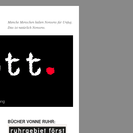
Manche Menschen halten Nonsens für Unfug.
Das ist natürlich Nonsens.
ung
BÜCHER VONNE RUHR: