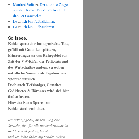
Manfred Voita
zu
Der stumme Zeuge
aus dem Keller. Ein Zufallsfund mit
dunkler Geschichte.
Lo
zu
Ich bin Fußballdumm.
Lo
zu
Ich bin Fußballdumm.
So isses.
Kohlenspott: eine buntgemischte Tüte,
gefüllt mit Gedankensplittern,
Erinnerungen an das Ruhrgebiet zur
Zeit der VW-Käfer, der Petticoats und
des Wirtschaftswunders, verwoben
mit allerlei Nonsens als Ergebnis von
Spontaneinfällen.
Doch auch Tiefsinniges, Gemaltes,
Gedichtetes & Hörbares wird sich hier
finden lassen.
Hinweis: Kann Spuren von
Kohlenstaub enthalten.
Ich bevorzuge auf diesem Blog eine
Sprache, die für alle nachvollziehbar ist
und breite Akzeptanz findet,
und verzichte daher auf Sonderzeichen –