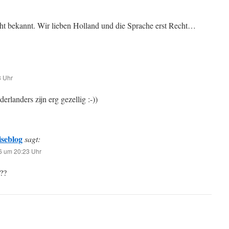
cht bekannt. Wir lieben Holland und die Sprache erst Recht…
8 Uhr
rlanders zijn erg gezellig :-))
iseblog
sagt:
6 um 20:23 Uhr
s??