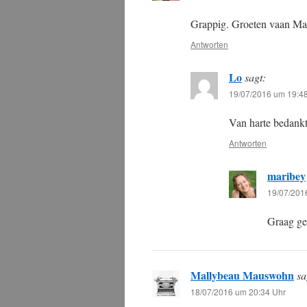
Grappig. Groeten vaan Ma
Antworten
Lo
sagt:
19/07/2016 um 19:4
Van harte bedankt
Antworten
maribey
19/07/201
Graag g
Mallybeau Mauswohn
sa
18/07/2016 um 20:34 Uhr