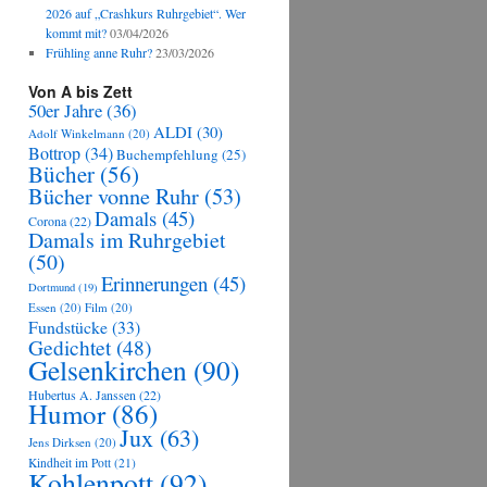
2026 auf „Crashkurs Ruhrgebiet“. Wer
kommt mit?
03/04/2026
Frühling anne Ruhr?
23/03/2026
Von A bis Zett
50er Jahre
(36)
ALDI
(30)
Adolf Winkelmann
(20)
Bottrop
(34)
Buchempfehlung
(25)
Bücher
(56)
Bücher vonne Ruhr
(53)
Damals
(45)
Corona
(22)
Damals im Ruhrgebiet
(50)
Erinnerungen
(45)
Dortmund
(19)
Essen
(20)
Film
(20)
Fundstücke
(33)
Gedichtet
(48)
Gelsenkirchen
(90)
Hubertus A. Janssen
(22)
Humor
(86)
Jux
(63)
Jens Dirksen
(20)
Kindheit im Pott
(21)
Kohlenpott
(92)