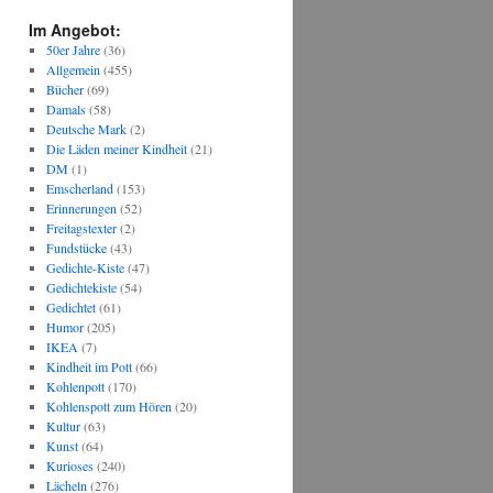
Im Angebot:
50er Jahre
(36)
Allgemein
(455)
Bücher
(69)
Damals
(58)
Deutsche Mark
(2)
Die Läden meiner Kindheit
(21)
DM
(1)
Emscherland
(153)
Erinnerungen
(52)
Freitagstexter
(2)
Fundstücke
(43)
Gedichte-Kiste
(47)
Gedichtekiste
(54)
Gedichtet
(61)
Humor
(205)
IKEA
(7)
Kindheit im Pott
(66)
Kohlenpott
(170)
Kohlenspott zum Hören
(20)
Kultur
(63)
Kunst
(64)
Kurioses
(240)
Lächeln
(276)