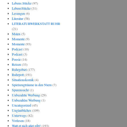
Lebens.Stücke
(97)
LebensStücke
(31)
Lesungen
(6)
Literatur
(58)
LITERATURWERKSTATT RUHR
(21)
Malen
(5)
Momente
(9)
Momente
(93)
Podcast
(10)
Podcast
(3)
Poesie
(14)
Reisen
(33)
Ruhrgebiet
(177)
Ruhrpott
(191)
Situationskomik
(4)
Spielzeugträume in den 50ern
(7)
Spurensuchr
(1)
Unbezahlte Werbung
(29)
Unbezahlze Werbung
(1)
Uncategorized
(45)
Unglaubliches
(109)
Unterwegs
(82)
Vorlesen
(18)
Watt et nich allet gibt!
(193)