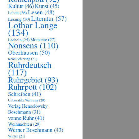
Kultur
(46)
Kunst
(45)
Lesen
(48)
Leben
(26)
Literatur
(57)
Lesung
(30)
Lothar Lange
(134)
Momente
(27)
Lächeln
(25)
Nonsens
(110)
Oberhausen
(50)
René Schiering
(21)
Ruhrdeutsch
(117)
Ruhrgebiet
(93)
Ruhrpott
(102)
Schreiben
(41)
Unbezahlte Werbung
(20)
Verlag Henselowsky
Boschmann
(31)
vonne Ruhr
(41)
Weihnachten
(29)
Werner Boschmann
(43)
Winter
(21)