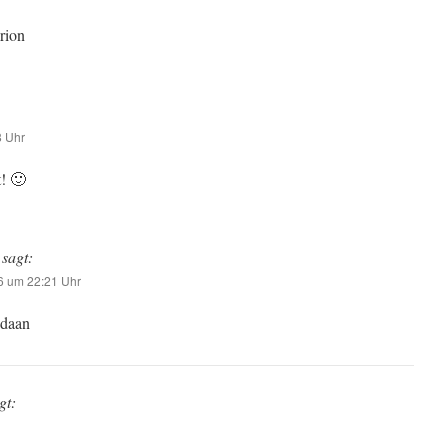
rion
8 Uhr
! 🙂
sagt:
6 um 22:21 Uhr
edaan
gt: