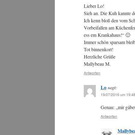
Lieber Lo!
Sieh an. Die Kuh kannte d
Ich kenn bloß den vom Sc
Vorbeifallen am Küchenfens
ess em Krankahaus!“ 🙂
Immer schön sparsam ble
Tot binnenkort!
Herzliche Grüße
Mallybeau M.
Antworten
Lo
sagt:
19/07/2016 um 19:4
Genau: „mir gäbet
Antworten
Mallyb