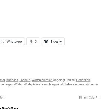
WhatsApp
X
Bluesky
mor
,
Kurioses
,
Lächeln
,
Wortspielereien
abgelegt und mit
Gedanken
,
neberger
,
Wörter
,
Wortspielerei
verschlagwortet. Setze ein Lesezeichen für
ten.
Stimmt. Oder?
→
alkdrüse.