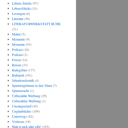
Lebens.Stücke
(97)
LebensStücke
(31)
Lesungen
(6)
Literatur
(58)
LITERATURWERKSTATT RUHR
(21)
Malen
(5)
Momente
(9)
Momente
(93)
Podcast
(10)
Podcast
(3)
Poesie
(14)
Reisen
(33)
Ruhrgebiet
(177)
Ruhrpott
(191)
Situationskomik
(4)
Spielzeugträume in den 50ern
(7)
Spurensuchr
(1)
Unbezahlte Werbung
(29)
Unbezahlze Werbung
(1)
Uncategorized
(45)
Unglaubliches
(109)
Unterwegs
(82)
Vorlesen
(18)
Watt et nich allet gibt!
(193)