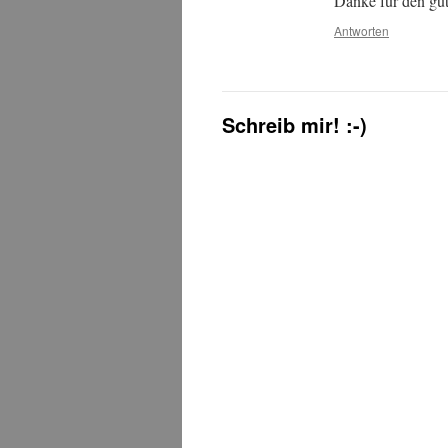
Danke für den gute
Antworten
Schreib mir! :-)