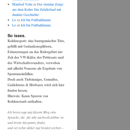
Manfred Voita
zu
Der stumme Zeuge
aus dem Keller. Ein Zufallsfund mit
dunkler Geschichte.
Lo
zu
Ich bin Fußballdumm.
Lo
zu
Ich bin Fußballdumm.
So isses.
Kohlenspott: eine buntgemischte Tüte,
gefüllt mit Gedankensplittern,
Erinnerungen an das Ruhrgebiet zur
Zeit der VW-Käfer, der Petticoats und
des Wirtschaftswunders, verwoben
mit allerlei Nonsens als Ergebnis von
Spontaneinfällen.
Doch auch Tiefsinniges, Gemaltes,
Gedichtetes & Hörbares wird sich hier
finden lassen.
Hinweis: Kann Spuren von
Kohlenstaub enthalten.
Ich bevorzuge auf diesem Blog eine
Sprache, die für alle nachvollziehbar ist
und breite Akzeptanz findet,
und verzichte daher auf Sonderzeichen –