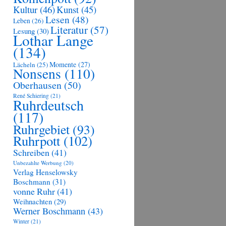
Kultur
(46)
Kunst
(45)
Lesen
(48)
Leben
(26)
Literatur
(57)
Lesung
(30)
Lothar Lange
(134)
Momente
(27)
Lächeln
(25)
Nonsens
(110)
Oberhausen
(50)
René Schiering
(21)
Ruhrdeutsch
(117)
Ruhrgebiet
(93)
Ruhrpott
(102)
Schreiben
(41)
Unbezahlte Werbung
(20)
Verlag Henselowsky
Boschmann
(31)
vonne Ruhr
(41)
Weihnachten
(29)
Werner Boschmann
(43)
Winter
(21)