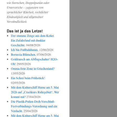
wie Sternchen, Doppelpunkte oder
Unterstriche – zugunsten von
sprachlicher Klarheit, rechtlicher
Eindeutigkeit und allgemeiner
Verständlichkeit.
Das ist ja das Letze!
Der stumme Zeuge aus dem Keller.
Ein Zufallsfund mit dunkler
Geschichte.
04/08/2026
Ich bin Fußballdumm.
12/06/2026
Borussia Blümchen.
07/06/2026
Goldrausch am Abflugschalter! H2O-
Oh!
29/05/2026
Omma-freie Zone in Griechenland?
13/05/2026
Ein Schrei beim Frühstück!
02/05/2026
Mit dem Kulturschiff Herne am 5. Mai
2026 auf „Crashkurs Ruhrgebiet“. Wer
kommt mit?
27/04/2026
Die Plastik-Pullen-Dreh-Verschluß-
Festverbindungs-Verordnung und ein
Verdacht.
25/04/2026
Mit dem Kulturschiff Herne am 5. Mai