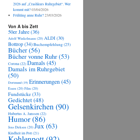
2026 auf „Crashkurs Ruhrgebiet“. Wer
kommt mit?
03/04/2026
Frühling anne Ruhr?
23/03/2026
Von A bis Zett
50er Jahre
(36)
ALDI
(30)
Adolf Winkelmann
(20)
Bottrop
(34)
Buchempfehlung
(25)
Bücher
(56)
Bücher vonne Ruhr
(53)
Damals
(45)
Corona
(22)
Damals im Ruhrgebiet
(50)
Erinnerungen
(45)
Dortmund
(19)
Essen
(20)
Film
(20)
Fundstücke
(33)
Gedichtet
(48)
Gelsenkirchen
(90)
Hubertus A. Janssen
(22)
Humor
(86)
Jux
(63)
Jens Dirksen
(20)
Kindheit im Pott
(21)
Kohlenpott
(92)