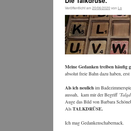
Die Talkdrüse.
Veröffentlicht am
20/06/2020
von
Lo
Meine Gedanken treiben häufig 
absolut freie Bahn dazu haben, erst
Als ich neulich
im Badezimmerspieg
aussah, kam mir der Begriff ´
Talgd
Auge das Bild von Barbara Schöneb
TALKDRÜSE.
Als
Ich mag Gedankenschabernack.