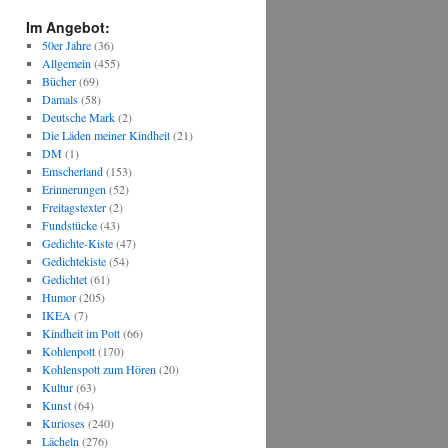
Im Angebot:
50er Jahre
(36)
Allgemein
(455)
Bücher
(69)
Damals
(58)
Deutsche Mark
(2)
Die Läden meiner Kindheit
(21)
DM
(1)
Emscherland
(153)
Erinnerungen
(52)
Freitagstexter
(2)
Fundstücke
(43)
Gedichte-Kiste
(47)
Gedichtekiste
(54)
Gedichtet
(61)
Humor
(205)
IKEA
(7)
Kindheit im Pott
(66)
Kohlenpott
(170)
Kohlenspott zum Hören
(20)
Kultur
(63)
Kunst
(64)
Kurioses
(240)
Lächeln
(276)