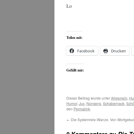
Lo
Teilen mit:
Facebook
Drucken
Gefällt mir:
Dieser Beitrag wurde unter
Allgemein
,
Hu
Humor
,
Jux
,
Nonsens
,
Schabernack
,
Schö
den
Permalink
.
←
Die Systemrele-Wanze. Von Wortgebur
8 Kommentare zu
Die T