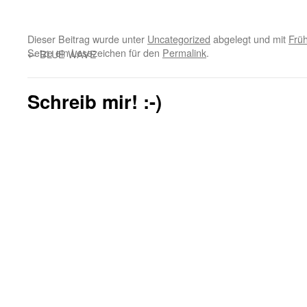
Dieser Beitrag wurde unter
Uncategorized
abgelegt und mit
Früh
Setze ein Lesezeichen für den
Permalink
.
←
BLUE WAVE
Schreib mir! :-)