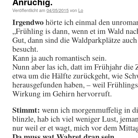
Anrüchig.
Veröffentlicht am
04/05/2015
von
Lo
Irgendwo
hörte ich einmal den unroma
„Frühling is dann, wenn et im Wald nac
Gut, dann sind die Waldparkplätze auch
besucht.
Kann ja auch romantisch sein.
Nunn aber las ich, datt im Frühjahr die
etwa um die Hälfte zurückgeht, wie Sch
herausgefunden haben, – weil Frühlingsd
Wirkung im Gehirn hervorruft.
Stimmt:
wenn ich morgenmuffelig in d
blinzle, hab ich viel weniger Lust, jem
nur weil er et wagt, mich vor dem Mitt
Da muss wat Wahret dran sein.