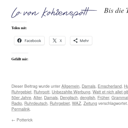
Bis die 
Teilen mit:
Facebook
X
Mehr
Gefällt mir:
Dieser Beitrag wurde unter
Allgemein
,
Damals
,
Emscherland
,
H
Ruhrgebiet
,
Ruhrpott
,
Unbezahlte Werbung
,
Watt et nich allet gi
50er Jahre
,
Alter
,
Damals
,
Denglisch
,
denglish
,
Früher
,
Grammat
Radio
,
Ruhrdeutsch
,
Ruhrgebiet
,
WAZ
,
Zeitung
verschlagwortet.
Permalink
.
←
Potterick