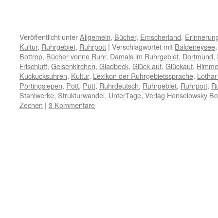
Veröffentlicht unter
Allgemein
,
Bücher
,
Emscherland
,
Erinnerun
Kultur
,
Ruhrgebiet
,
Ruhrpott
|
Verschlagwortet mit
Baldeneysee
Bottrop
,
Bücher vonne Ruhr
,
Damals im Ruhrgebiet
,
Dortmund
,
Frischluft
,
Gelsenkirchen
,
Gladbeck
,
Glück auf
,
Glückauf
,
Himme
Kuckucksuhren
,
Kultur
,
Lexikon der Ruhrgebietssprache
,
Lothar
Pörtingsiepen
,
Pott
,
Pütt
,
Ruhrdeutsch
,
Ruhrgebiet
,
Ruhrpott
,
R
Stahlwerke
,
Strukturwandel
,
UnterTage
,
Verlag Henselowsky B
Zechen
|
3 Kommentare