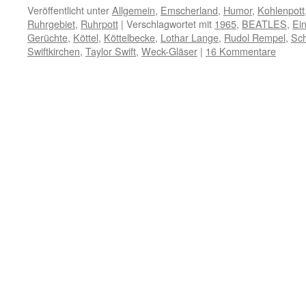
Veröffentlicht unter
Allgemein
,
Emscherland
,
Humor
,
Kohlenpott
Ruhrgebiet
,
Ruhrpott
|
Verschlagwortet mit
1965
,
BEATLES
,
Ei
Gerüchte
,
Köttel
,
Köttelbecke
,
Lothar Lange
,
Rudol Rempel
,
Sch
Swiftkirchen
,
Taylor Swift
,
Weck-Gläser
|
16 Kommentare