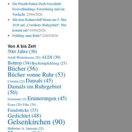
Die Plastik-Pullen-Dreh-Verschluß-
Festverbindungs-Verordnung und ein
Verdacht.
25/04/2026
Mit dem Kulturschiff Herne am 5. Mai
2026 auf „Crashkurs Ruhrgebiet“. Wer
kommt mit?
03/04/2026
Frühling anne Ruhr?
23/03/2026
Von A bis Zett
50er Jahre
(36)
ALDI
(30)
Adolf Winkelmann
(20)
Bottrop
(34)
Buchempfehlung
(25)
Bücher
(56)
Bücher vonne Ruhr
(53)
Damals
(45)
Corona
(22)
Damals im Ruhrgebiet
(50)
Erinnerungen
(45)
Dortmund
(19)
Essen
(20)
Film
(20)
Fundstücke
(33)
Gedichtet
(48)
Gelsenkirchen
(90)
Hubertus A. Janssen
(22)