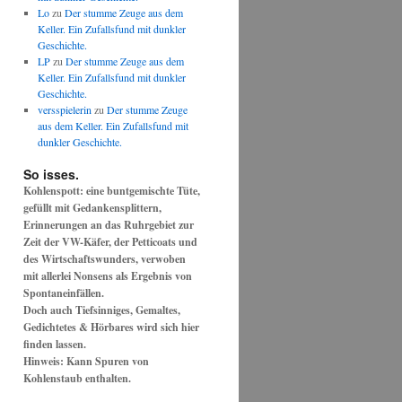
Lo
zu
Der stumme Zeuge aus dem
Keller. Ein Zufallsfund mit dunkler
Geschichte.
LP
zu
Der stumme Zeuge aus dem
Keller. Ein Zufallsfund mit dunkler
Geschichte.
versspielerin
zu
Der stumme Zeuge
aus dem Keller. Ein Zufallsfund mit
dunkler Geschichte.
So isses.
Kohlenspott: eine buntgemischte Tüte,
gefüllt mit Gedankensplittern,
Erinnerungen an das Ruhrgebiet zur
Zeit der VW-Käfer, der Petticoats und
des Wirtschaftswunders, verwoben
mit allerlei Nonsens als Ergebnis von
Spontaneinfällen.
Doch auch Tiefsinniges, Gemaltes,
Gedichtetes & Hörbares wird sich hier
finden lassen.
Hinweis: Kann Spuren von
Kohlenstaub enthalten.