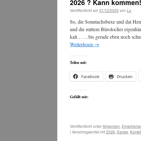
2026 ? Kann kommen
Veröffentlicht am
31/12/2025
von
Lo
So, die Sonntachsbuxe und dat Hemd 
und die mittem Bürolocher eigenhän
kalt… …bis gerade eben noch schne
Weiterlesen
→
Teilen mit:
Facebook
Drucken
Gefällt mir:
Veröffentlicht unter
Allgemein
,
Emscherla
|
Verschlagwortet mit
2026
,
Danke
,
Konfet