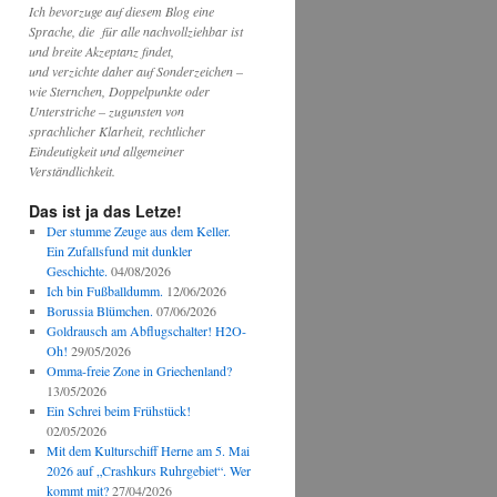
Ich bevorzuge auf diesem Blog eine
Sprache, die für alle nachvollziehbar ist
und breite Akzeptanz findet,
und verzichte daher auf Sonderzeichen –
wie Sternchen, Doppelpunkte oder
Unterstriche – zugunsten von
sprachlicher Klarheit, rechtlicher
Eindeutigkeit und allgemeiner
Verständlichkeit.
Das ist ja das Letze!
Der stumme Zeuge aus dem Keller.
Ein Zufallsfund mit dunkler
Geschichte.
04/08/2026
Ich bin Fußballdumm.
12/06/2026
Borussia Blümchen.
07/06/2026
Goldrausch am Abflugschalter! H2O-
Oh!
29/05/2026
Omma-freie Zone in Griechenland?
13/05/2026
Ein Schrei beim Frühstück!
02/05/2026
Mit dem Kulturschiff Herne am 5. Mai
2026 auf „Crashkurs Ruhrgebiet“. Wer
kommt mit?
27/04/2026