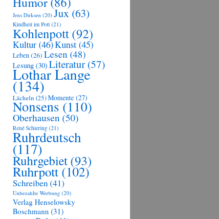
Humor
(86)
Jux
(63)
Jens Dirksen
(20)
Kindheit im Pott
(21)
Kohlenpott
(92)
Kultur
(46)
Kunst
(45)
Lesen
(48)
Leben
(26)
Literatur
(57)
Lesung
(30)
Lothar Lange
(134)
Momente
(27)
Lächeln
(25)
Nonsens
(110)
Oberhausen
(50)
René Schiering
(21)
Ruhrdeutsch
(117)
Ruhrgebiet
(93)
Ruhrpott
(102)
Schreiben
(41)
Unbezahlte Werbung
(20)
Verlag Henselowsky
Boschmann
(31)