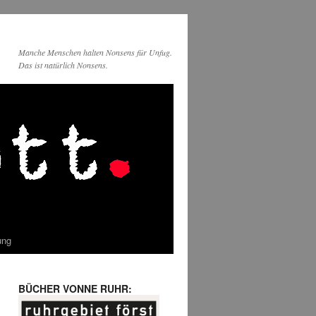
Manche Menschen halten Nonsens für Unfug.
Das ist natürlich Nonsens.
ung
BÜCHER VONNE RUHR: