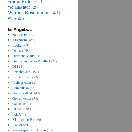
vonne Ruhr
(41)
Weihnachten
(29)
Werner Boschmann
(43)
Winter
(21)
Im Angebot:
50er Jahre
(36)
Allgemein
(455)
Bücher
(69)
Damals
(58)
Deutsche Mark
(2)
Die Läden meiner Kindheit
(21)
DM
(1)
Emscherland
(153)
Erinnerungen
(52)
Freitagstexter
(2)
Fundstücke
(43)
Gedichte-Kiste
(47)
Gedichtekiste
(54)
Gedichtet
(61)
Humor
(205)
IKEA
(7)
Kindheit im Pott
(66)
Kohlenpott
(170)
Kohlenspott zum Hören
(20)