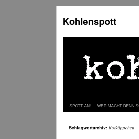
Zum
Inhalt
Kohlenspott
springen
SPOTT AN!
WER MACHT DENN 
Rotkäppchen
Schlagwortarchiv: