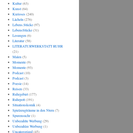
Kultur
(63)
Kunst
(64)
Kurioses
(240)
Lächeln
(276)
Lebens.Stücke
(97)
LebensStücke
(31)
Lesungen
(6)
Literatur
(58)
LITERATURWERKSTATT RUHR
(21)
Malen
(5)
Momente
(9)
Momente
(93)
Podcast
(10)
Podcast
(3)
Poesie
(14)
Reisen
(33)
Ruhrgebiet
(177)
Ruhrpott
(191)
Situationskomik
(4)
Spielzeugträume in den 50ern
(7)
Spurensuchr
(1)
Unbezahlte Werbung
(29)
Unbezahlze Werbung
(1)
Uncategorized
(45)