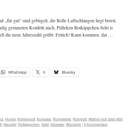
!
„für gut“ sind gebügelt, die Rolle Luftschlangen liegt bereit,
dig gestanzten Konfetti auch, Pülleken Rotkäppchen-Sekt is
ll die neue Jahreszahl geübt: Fettich! Kann kommen, dat …
WhatsApp
X
Bluesky
nd
,
Humor
,
Kohlenpott
,
Kurioses
,
Ruhrgebiet
,
Ruhrpott
,
Watt et nich allet gibt!
ti
,
Neujahr
,
Rotkäppchen
,
Sekt
,
Silvester
,
Wünsche
|
4 Kommentare